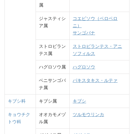
属
ジャスティシ
コエビソウ（ベロベロ
ア属
ニ）
サンゴバナ
ストロビラン
ストロビランテス・アニ
テス属
ソフィルス
ハグロソウ属
ハグロソウ
ベニサンゴバ
パキスタキス・ルテァ
ナ属
キブシ科
キブシ属
キブシ
キョウチク
オオカモメヅ
ツルモウリンカ
トウ科
ル属