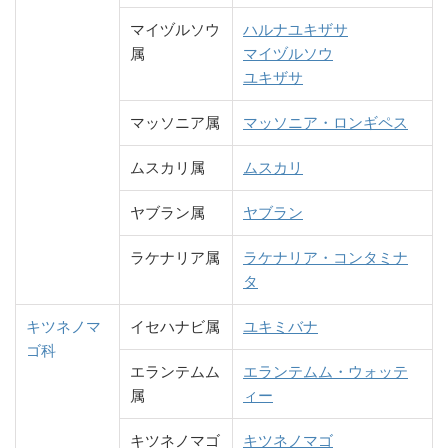
マイヅルソウ
ハルナユキザサ
属
マイヅルソウ
ユキザサ
マッソニア属
マッソニア・ロンギペス
ムスカリ属
ムスカリ
ヤブラン属
ヤブラン
ラケナリア属
ラケナリア・コンタミナ
タ
キツネノマ
イセハナビ属
ユキミバナ
ゴ科
エランテムム
エランテムム・ウォッテ
属
ィー
キツネノマゴ
キツネノマゴ