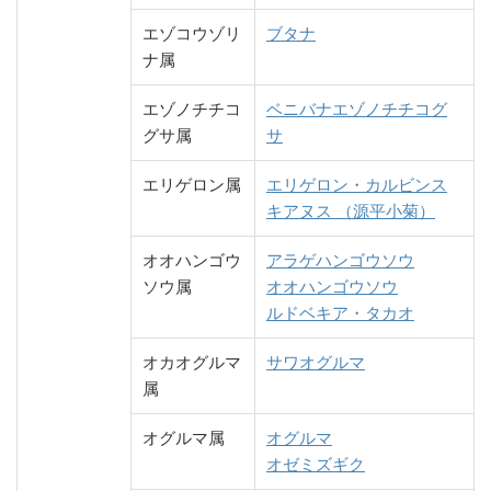
エゾコウゾリ
ブタナ
ナ属
エゾノチチコ
ベニバナエゾノチチコグ
グサ属
サ
エリゲロン属
エリゲロン・カルビンス
キアヌス （源平小菊）
オオハンゴウ
アラゲハンゴウソウ
ソウ属
オオハンゴウソウ
ルドベキア・タカオ
オカオグルマ
サワオグルマ
属
オグルマ属
オグルマ
オゼミズギク