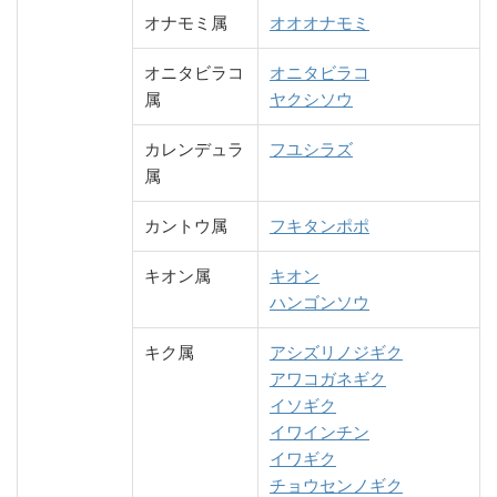
オナモミ属
オオオナモミ
オニタビラコ
オニタビラコ
属
ヤクシソウ
カレンデュラ
フユシラズ
属
カントウ属
フキタンポポ
キオン属
キオン
ハンゴンソウ
キク属
アシズリノジギク
アワコガネギク
イソギク
イワインチン
イワギク
チョウセンノギク