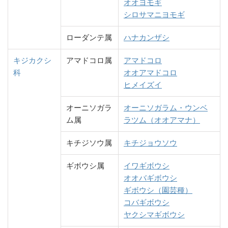
オオヨモギ
シロサマニヨモギ
ローダンテ属
ハナカンザシ
キジカクシ
アマドコロ属
アマドコロ
科
オオアマドコロ
ヒメイズイ
オーニソガラ
オーニソガラム・ウンベ
ム属
ラツム（オオアマナ）
キチジソウ属
キチジョウソウ
ギボウシ属
イワギボウシ
オオバギボウシ
ギボウシ（園芸種）
コバギボウシ
ヤクシマギボウシ