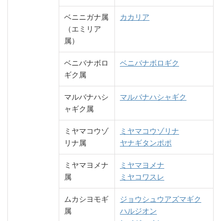
ベニニガナ属
カカリア
（エミリア
属）
ベニバナボロ
ベニバナボロギク
ギク属
マルバナハシ
マルバナハシャギク
ャギク属
ミヤマコウゾ
ミヤマコウゾリナ
リナ属
ヤナギタンポポ
ミヤマヨメナ
ミヤマヨメナ
属
ミヤコワスレ
ムカシヨモギ
ジョウシュウアズマギク
属
ハルジオン