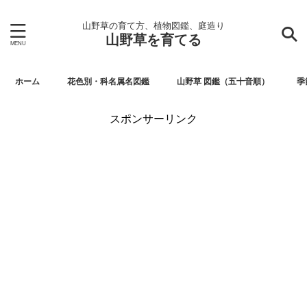
山野草の育て方、植物図鑑、庭造り
山野草を育てる
ホーム
花色別・科名属名図鑑
山野草 図鑑（五十音順）
季
スポンサーリンク