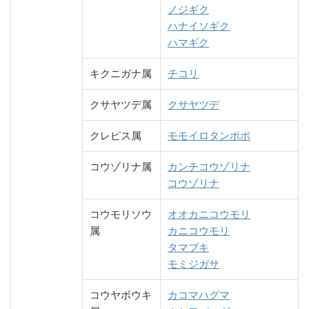
ノジギク
ハナイソギク
ハマギク
キクニガナ属
チコリ
クサヤツデ属
クサヤツデ
クレピス属
モモイロタンポポ
コウゾリナ属
カンチコウゾリナ
コウゾリナ
コウモリソウ
オオカニコウモリ
属
カニコウモリ
タマブキ
モミジガサ
コウヤボウキ
カコマハグマ