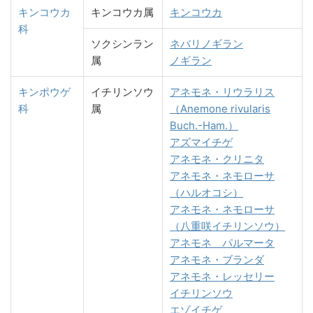
キンコウカ
キンコウカ属
キンコウカ
科
ソクシンラン
ネバリノギラン
属
ノギラン
キンポウゲ
イチリンソウ
アネモネ・リウラリス
科
属
（Anemone rivularis
Buch.-Ham.）
アズマイチゲ
アネモネ・クリニタ
アネモネ・ネモローサ
（ハルオコシ）
アネモネ・ネモローサ
（八重咲イチリンソウ）
アネモネ パルマータ
アネモネ・ブランダ
アネモネ・レッセリー
イチリンソウ
エゾイチゲ