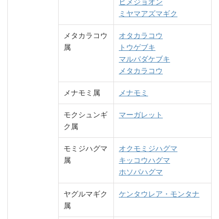
ヒメジョオン
ミヤマアズマギク
メタカラコウ
オタカラコウ
属
トウゲブキ
マルバダケブキ
メタカラコウ
メナモミ属
メナモミ
モクシュンギ
マーガレット
ク属
モミジハグマ
オクモミジハグマ
属
キッコウハグマ
ホソバハグマ
ヤグルマギク
ケンタウレア・モンタナ
属