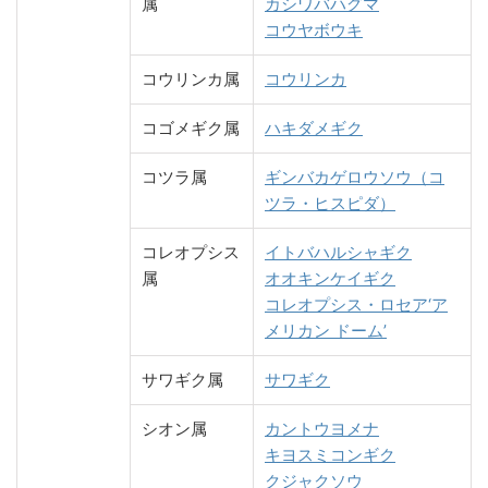
属
カシワバハグマ
コウヤボウキ
コウリンカ属
コウリンカ
コゴメギク属
ハキダメギク
コツラ属
ギンバカゲロウソウ（コ
ツラ・ヒスピダ）
コレオプシス
イトバハルシャギク
属
オオキンケイギク
コレオプシス・ロセア‘ア
メリカン ドーム’
サワギク属
サワギク
シオン属
カントウヨメナ
キヨスミコンギク
クジャクソウ