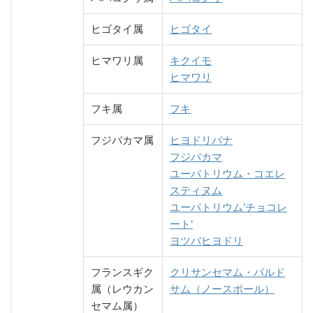
ヒゴタイ属
ヒゴタイ
ヒマワリ属
キクイモ
ヒマワリ
フキ属
フキ
フジバカマ属
ヒヨドリバナ
フジバカマ
ユーパトリウム・コエレ
スティヌム
ユーパトリウム'チョコレ
ート'
ヨツバヒヨドリ
フランスギク
クリサンセマム・パルド
属（レウカン
サム（ノースポール）
セマム属）