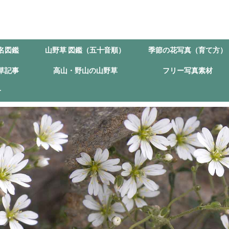
名図鑑
山野草 図鑑（五十音順）
季節の花写真（育て方）
草記事
高山・野山の山野草
フリー写真素材
せ