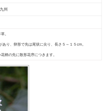
九州
年草。
があり、卵形で先は尾状に尖り、長さ５～１５cm。
い花柄の先に散形花序につきます。