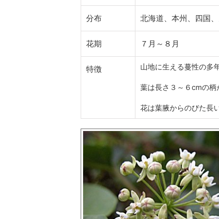
分布
北海道、本州、四国、
花期
７月～８月
山地に生える蔓性の多
特徴
葉は長さ３～６cmの柄
花は葉腋からのびた長