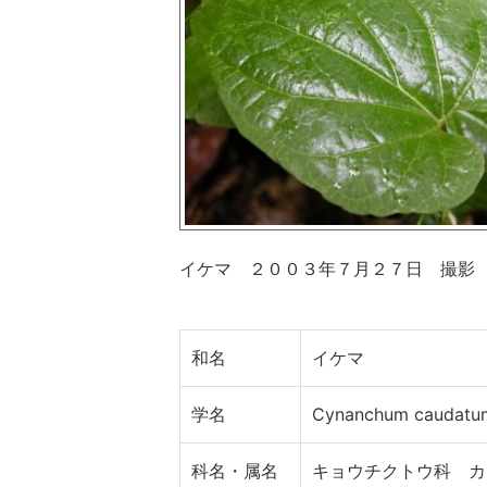
イケマ ２００３年７月２７日 撮
和名
イケマ
学名
Cynanchum caudatu
科名・属名
キョウチクトウ科 カ