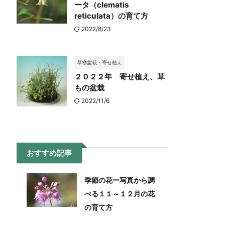
ータ（clematis
reticulata）の育て方
2022/8/23
草物盆栽・寄せ植え
２０２２年 寄せ植え、草
もの盆栽
2022/11/6
おすすめ記事
季節の花ー写真から調
べる１１～１２月の花
の育て方