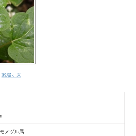
影
戦場ヶ原
m
モメヅル属