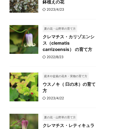
鉢植えの花
2023/4/23
夏の花・山野草の育て方
クレマチス・カリゾエンシ
ス（clematis
carrizoensis） の育て方
2022/8/23
庭木や盆栽の花木・実物の育て方
ウスノキ（ 臼の木）の育て
方
2023/4/22
夏の花・山野草の育て方
クレマチス・レティキュラ