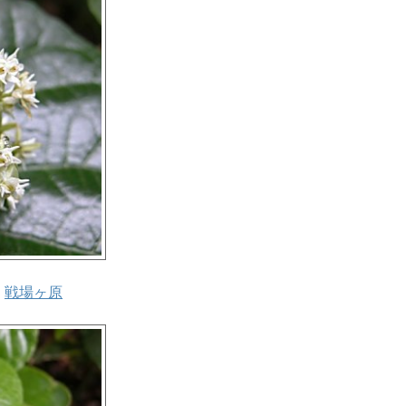
影
戦場ヶ原