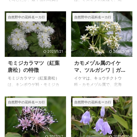
ら突起のようなものがあるよ
瀬、東北地方の湿地に生える
うにも見え、シロウマタンポ
高さ２５㎝～５０㎝の多年草
自然野中の花科名ーカ行
自然野中の花科名ーカ行
ポかもしれないと思いました
です。 オグルマ（小車）はオ
が、八方尾根で写した写真が
ゼミズギクと同じオグルマ属
ミヤマタンポポとしているも
ですが、花之江の郷の花菖蒲
のもあり、ミヤマタンポポと
などが植えられている場所で
シロウマタンポポを区別しな
見かけることが出来ました。
いという意見もあるというこ
以前に植えたものが、育って
2021/1/21
2019/3/19
とから、ミヤマタンポポとし
いるという感じであぜ道に生
モミジカラマツ（紅葉
カモメヅル属のイケ
ました。 在来種のタンポポも
えていました。 オゼミズギク
唐松）の特徴
マ、ツルガシワ｜ガガ
ほとんど見ることが出来なく
も、オグルマも育てたことは
イモ属のガガイモ
なっていることから、優しい
ありませんが、オゼミズギク
モミジカラマツ（紅葉唐松）
イケマは、キョウチクトウ
雰囲気のミヤマタンポポに出
の方がより冷涼な場所に生え
は、キンポウゲ科・モミジカ
科・カモメヅル属で、北海
会った時は嬉しくなりまし
ているようでした。 サワオグ
ラマツ属の全国の亜高山帯～
道、本州、四国、九州の山地
た。 上のミヤマタンポポ（深
ルマ（沢小車）は、キク科・
高山帯の湿った草地に生える
に生える蔓性の多年草で、山
自然野中の花科名ーカ行
自然野中の花科名ーカ行
山蒲公英）は、２００５年８
オカオグルマ属で、日当たり
多年草です。 葉がモミジの葉
道の草むらなどで見かけるこ
月４日に八方尾根で写した花
のよい山間の湿地などに多い
に似たカラマツソウで、花は
とがあります。ガガイモ科は
です。 ミヤマ ...
高さ５０～８ ...
カラマツソウに似ています。
現在はキョウチクトウ科に分
花だけを見るとカラマツソウ
類されています。 ツルガシワ
と間違いそうですが、モミジ
は同じ仲間のキョウチクトウ
のような葉を持っていること
科・カモメヅル属ですが、本
2021/1/7
2021/1/20