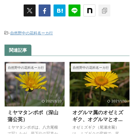
-
自然野中の花科名ーカ行
関連記事
自然野中の花科名ーカ行
自然野中の花科名ーカ行
2021/1/20
2021/1/10
ミヤマタンポポ（深山
オグルマ属のオゼミズ
蒲公英）
ギク、オグルマとオカ
オグルマ属のサワオグ
ミヤマタンポポは、八方尾根
オゼミズギク（尾瀬水菊）
ルマの比較
で写したが、最下位の写真か
は、ミズギクの変種で、尾