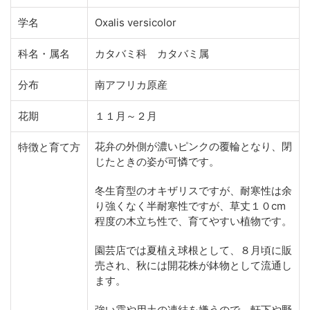
学名
Oxalis versicolor
科名・属名
カタバミ科 カタバミ属
分布
南アフリカ原産
花期
１１月～２月
花弁の外側が濃いピンクの覆輪となり、閉
特徴と育て方
じたときの姿が可憐です。
冬生育型のオキザリスですが、耐寒性は余
り強くなく半耐寒性ですが、草丈１０cm
程度の木立ち性で、育てやすい植物です。
園芸店では夏植え球根として、８月頃に販
売され、秋には開花株が鉢物として流通し
ます。
強い霜や用土の凍結を嫌うので、軒下や野