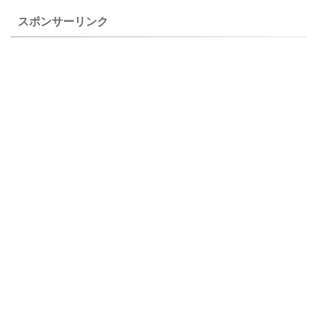
峰高原で撮影した花です。 ホ
スポンサーリンク
ソバミヤマ ...