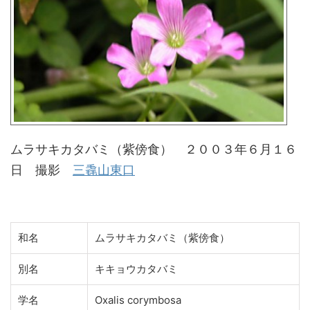
ムラサキカタバミ（紫傍食） ２００３年６月１６
日 撮影
三毳山東口
和名
ムラサキカタバミ（紫傍食）
別名
キキョウカタバミ
学名
Oxalis corymbosa