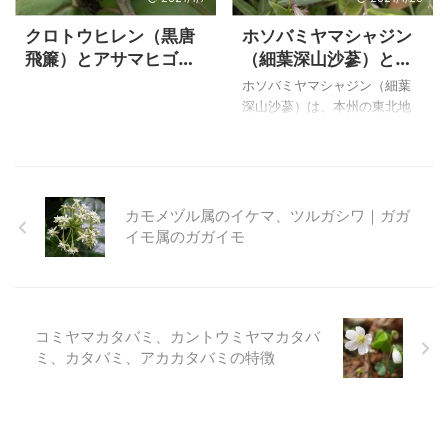
から区別ができます。 カラマ
州の中国地方、四国、九州の
クロトウヒレン（黒唐
ホソバミヤマシャジン
ツソウと同じような亜高山帯
自生になっているので、関東
飛簾）とアサマヒゴタ
（細葉深山沙蔘）とホ
～高山帯でよく見ることので
地方在住のため、日光植物園
イ（浅間平江帯）の特
ソバヒメシャジン（細
きる花です。 上のモミジカラ
で見ることが出来写真に写し
ホソバミヤマシャジン（細葉
徴
葉姫沙蔘）の特徴
マツ（紅葉唐松）は、２００
ました。 ガガイモ（蘿藦）
深山沙蔘）は、本州の東北地
４年８月７日に栂池自然園で
は、キョウチクトウ科・ガガ
方南部～中部地方に自生す
撮影した花です。 モミジカラ
イモ属で、日当たりのよいや
る、日本固有種で、高さは１
マツ（紅葉唐松）の特徴 モミ
や乾いた原野に生える蔓性の
０～４０cmになります。 よく
ジカラマツ（紅葉唐松） ２
多年草ということですが、造
似ているヒメシャジンとの区
００６ ...
成地の調整池の土手 ...
別がつきにくいのですが、萼
カモメヅル属のイケマ、ツルガシワ｜ガガ
弁に鋸歯がないものをミヤマ
イモ属のガガイモ
シャジンと言い、鋸歯のある
ものをヒメシャジンというこ
とですが、区別しないという
考え方もあるようです。 偶然
コミヤマカタバミ、カントウミヤマカタバ
に細い葉で鋸歯のないものと
ミ、カタバミ、アカカタバミの特徴
あるものを写したので、写真
を載せておくことにしまし
た。 上のホソバミヤマシャジ
ン（細葉深山沙蔘）は、自宅
で２００４年７月１８日に高