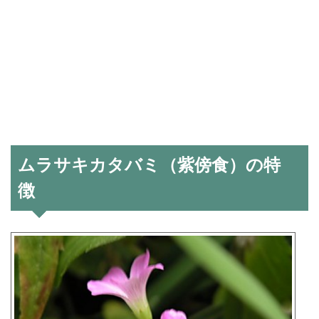
ムラサキカタバミ（紫傍食）の特
徴