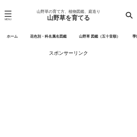
山野草の育て方、植物図鑑、庭造り
山野草を育てる
ホーム
花色別・科名属名図鑑
山野草 図鑑（五十音順）
季
スポンサーリンク