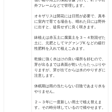
外フレームなどで管理します。
オキザリスは開花には日照が必要で、真冬
に室内で育てる場合も、晴れた日には野外
に出すと、徒長せずに良く咲きます。
鉢植えは赤玉土に腐葉土を３～４割混ぜた
土に、元肥としてマグァンプK などの緩行
性肥料を入れて植えこみます。
乾燥に強く水はけの良い場所を好むので、
芽が出るまでは表面が乾いたらたっぷりや
りますが、芽が出てからは水のやりすぎに
注意します。
休眠期は雨の当たらない日陰であまり水を
やりません。
２～３年に一度新しい用土で植え替えま
す。その時分球しているので殖やせます。