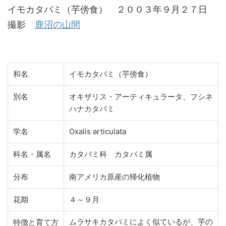
イモカタバミ（芋傍食） ２００３年９月２７日
撮影
鹿沼の山間
和名
イモカタバミ（芋傍食）
別名
オキザリス・アーティキュラータ、フシネ
ハナカタバミ
学名
Oxalis articulata
科名・属名
カタバミ科 カタバミ属
分布
南アメリカ原産の帰化植物
花期
４～９月
ムラサキカタバミによく似ているが、芋の
特徴と育て方