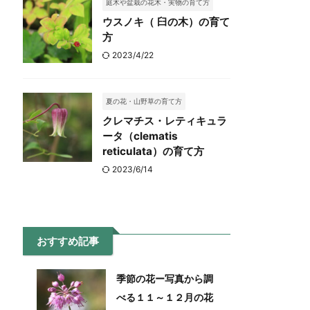
庭木や盆栽の花木・実物の育て方
ウスノキ（ 臼の木）の育て
方
2023/4/22
夏の花・山野草の育て方
クレマチス・レティキュラ
ータ（clematis
reticulata）の育て方
2023/6/14
おすすめ記事
季節の花ー写真から調
べる１１～１２月の花