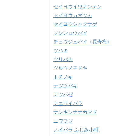
セイヨウイワナンテン
セイヨウカマツカ
セイヨウシャクナゲ
ソシンロウバイ
チョウジュバイ（長寿梅）
ツバキ
ツリバナ
ツルウメモドキ
トチノキ
ナツツバキ
ナツハゼ
ナニワイバラ
ナンキンナナカマド
ニワフジ
ノイバラ ふじみ小町