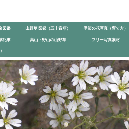
名図鑑
山野草 図鑑（五十音順）
季節の花写真（育て方）
草記事
高山・野山の山野草
フリー写真素材
せ