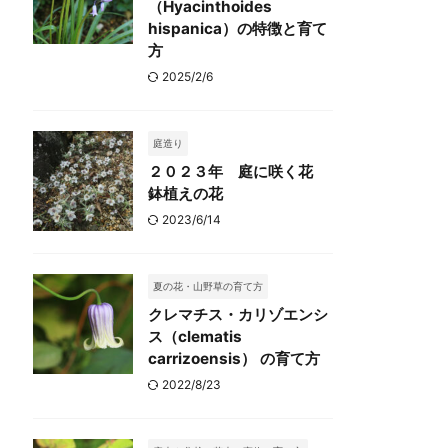
（Hyacinthoides
hispanica）の特徴と育て
方
2025/2/6
庭造り
２０２３年 庭に咲く花
鉢植えの花
2023/6/14
夏の花・山野草の育て方
クレマチス・カリゾエンシ
ス（clematis
carrizoensis） の育て方
2022/8/23