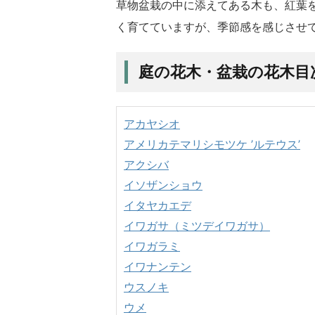
草物盆栽の中に添えてある木も、紅葉
く育てていますが、季節感を感じさせ
庭の花木・盆栽の花木目
アカヤシオ
アメリカテマリシモツケ ’ルテウス’
アクシバ
イソザンショウ
イタヤカエデ
イワガサ（ミツデイワガサ）
イワガラミ
イワナンテン
ウスノキ
ウメ