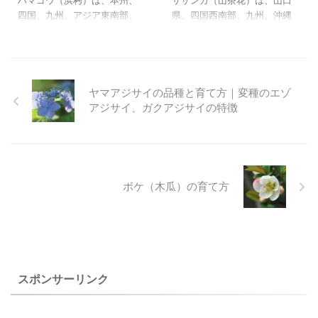
ハマゴウ（浜栲）は、本州、
サザンカ（山茶花）は、山口
もよく発芽するようです。 寒
す。 高山植物ですが耐暑性も
四国、九州、アジア東南部、
県、四国西南部、九州、沖縄
さに弱いので、暖かな地方以
強く平地でも良く育ち、品種
南太平洋に自生する、代表的
に野生のサザンカが自生しま
外は盆栽で楽しむことが多い
も豊富で、小盆栽、盆栽、和
な砂浜の耐寒性落葉低木で、
すが、庭木として出回ている
ようです。 名前の由来は花が
風庭園やロックガーデンにと
樹高２０～５０㎝位になりま
のはほとんど交配種で、いろ
天の星のようであり梅の花に
好んで植えられています。 上
す。 耐寒温度は－３℃くらい
いろな品種があります。 サザ
似ていること ...
のミヤマキリ ...
なので寒い地方は対策を考え
ンカの野生種は１０月から１
ヤマアジサイの品種と育て方｜変種のエゾ
る必要があります。 浜辺の植
２月に白い花が開花し、晩秋
アジサイ、ガクアジサイの特徴
物を思わせるような暑い葉が
の花として親しまれてきまし
魅力的で、紫の花もとても素
た。 現在はサザンカから作出
敵です。 上のハマゴウ（浜
された園芸品種の他、ツバキ
栲）は、自宅で２０１０年８
との交配種もあり、区別が難
月６日に撮影した、２００６
しくなっています。 サザンカ
ボケ（木瓜）の育て方
年１月に播種した苗からの初
の園芸品種とされているカン
花です。 ハマゴウ（浜栲）の
ツバキはよく見かける花で
特徴と育て方 和名 ハマゴウ
す。 下に仲間のチャ（茶）の
（浜栲） 学名 Vitex
花の写真と特徴を載せていま
rotundifolia 科名・属名 シ
す。 上のサザンカ（山茶花）
ソ科 ハマ ...
は、自宅で２００４年１１月
スポンサーリンク
４日に撮 ...