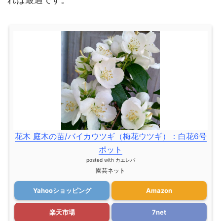
花木 庭木の苗/バイカウツギ（梅花ウツギ）：白花6号
ポット
posted with
カエレバ
園芸ネット
Yahooショッピング
Amazon
楽天市場
7net