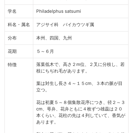
学名
Philadelphus satsumi
科名・属名
アジサイ科 バイカウツギ属
分布
本州、四国、九州
花期
５～６月
落葉低木で、高さ２m位、２叉に分枝し、若
特徴
枝にちぢれ毛があります。
葉は対生し長さ４～１５cm、３本の脈が目
立つ。
花は初夏５～８個集散花序につき、径２～３
cm、萼弁、花弁ともに４枚ずつ雄蕊は２０
本くらい、花柱の先は４列していて、香気が
あります。