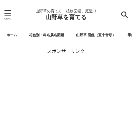
山野草の育て方、植物図鑑、庭造り
山野草を育てる
ホーム
花色別・科名属名図鑑
山野草 図鑑（五十音順）
季
スポンサーリンク