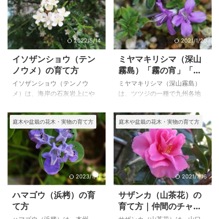
寒さには弱いので、寒冷地で
配したもののようです。 花も
は鉢で育てて、冬は暖かく管
小型、樹高も低く、花色も豊
理する必要があります。関東
富で花付が良く育てやすいた
地方の我が家では枯れること
めに好んで栽培されているよ
2022/5/14
2021/1/20
なく地植えで冬越しが出来ま
うです。 小さな庭でも栽培で
イソザンショウ（テン
ミヤマキリシマ（深山
す。 植えるときは日当たりの
き、春の庭を華やかに彩って
ノウメ）の育て方
霧島）「霧の宵」「九
良いところに植えます。繁殖
くれます。ただ、夏に蕾を食
重」の育て方
は挿し木ですが、発根率が良
べる、ベニモンアオリンガの
イソザンショウ（テンノウ
ミヤマキリシマ（深山霧島）
いので殖やすことは容易で、
幼虫が蕾を食べてしまうの
メ）は、海岸の石灰岩上にや
は、ツツジの一種で九州各地
成長が早いので思い通りの形
で、薬剤散布をしないと翌年
や稀に生えるバラ科の低木で
の高山に自生します。 １m程
に短期間でできるのも魅力で
花が少なくなってしまいま
すが、絶滅危惧植物になって
度の低木で、花期は５月下旬
庭木や盆栽の花木・実物の育て方
庭木や盆栽の花木・実物の育て方
す。 上のモッコウバラ（木香
す。 日光中善寺湖畔、仙人ヶ
いるようで園芸家が挿し木、
から６月中旬で、枝先に２～
薔薇）は、自宅で２００３年
岳のヤマツツジ（山躑躅）の
種を蒔いて殖やしたものが出
３個ずつ紫紅色の花をつける
５月５日に撮影 ...
写真と特徴を載 ...
回っているようです。 もしく
が、桃色、薄紅色の花も見ら
は、イソザンショウと中国産
れます。 小さな庭でも栽培で
の「雲南イソザンショウ」の
き、春の庭を華やかに彩って
交配種も出回っているような
くれます。ただ、夏に蕾を食
2023/1/11
2021/1/16
ので、交配種かもしれませ
べる、ベニモンアオリンガの
ハマゴウ（浜栲）の育
サザンカ（山茶花）の
ん。 我が家も知人から挿し木
幼虫が蕾を食べてしまうの
て方
育て方｜仲間のチャ
苗をいただき、その後、挿し
で、薬剤散布をしないと翌年
（茶）の特徴
木で殖やしています。種から
花が少なくなってしまいま