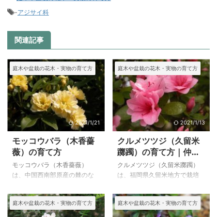
-
アジサイ科
関連記事
庭木や盆栽の花木・実物の育て方
庭木や盆栽の花木・実物の育て方
2021/1/21
2021/1/13
モッコウバラ（木香薔
クルメツツジ（久留米
薇）の育て方
躑躅）の育て方｜仲間
のヤマツツジの特徴
モッコウバラ（木香薔薇）
クルメツツジ（久留米躑躅）
は、中国西南部原産の棘のな
は、福岡県久留米地方で栽培
い八重のバラで、とても丈夫
されていたツツジ群に与えら
でシュートも良く延びるの
れてたもので、江戸時代にサ
庭木や盆栽の花木・実物の育て方
庭木や盆栽の花木・実物の育て方
で、大きなアーチなど好きな
タツツジを中心に、ミヤマキ
形につくることが出来ます。
リシマ、ヤマツツジなどを交