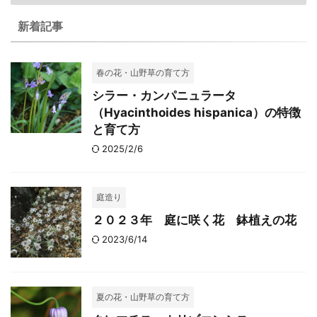
新着記事
春の花・山野草の育て方
シラー・カンパニュラータ
（Hyacinthoides hispanica）の特徴
と育て方
2025/2/6
庭造り
２０２３年 庭に咲く花 鉢植えの花
2023/6/14
夏の花・山野草の育て方