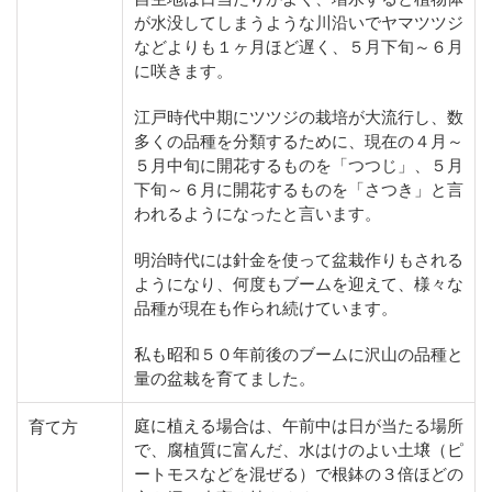
が水没してしまうような川沿いでヤマツツジ
などよりも１ヶ月ほど遅く、５月下旬～６月
に咲きます。
江戸時代中期にツツジの栽培が大流行し、数
多くの品種を分類するために、現在の４月～
５月中旬に開花するものを「つつじ」、５月
下旬～６月に開花するものを「さつき」と言
われるようになったと言います。
明治時代には針金を使って盆栽作りもされる
ようになり、何度もブームを迎えて、様々な
品種が現在も作られ続けています。
私も昭和５０年前後のブームに沢山の品種と
量の盆栽を育てました。
庭に植える場合は、午前中は日が当たる場所
育て方
で、腐植質に富んだ、水はけのよい土壌（ピ
ートモスなどを混ぜる）で根鉢の３倍ほどの