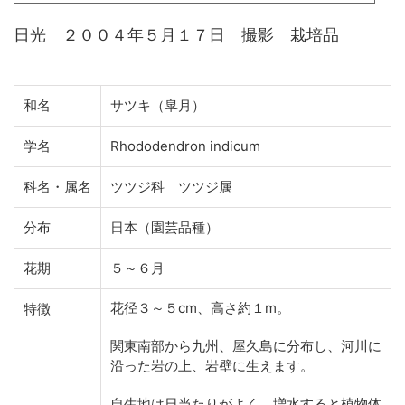
日光 ２００４年５月１７日 撮影 栽培品
和名
サツキ（皐月）
学名
Rhododendron indicum
科名・属名
ツツジ科 ツツジ属
分布
日本（園芸品種）
花期
５～６月
花径３～５cm、高さ約１m。
特徴
関東南部から九州、屋久島に分布し、河川に
沿った岩の上、岩壁に生えます。
自生地は日当たりがよく、増水すると植物体