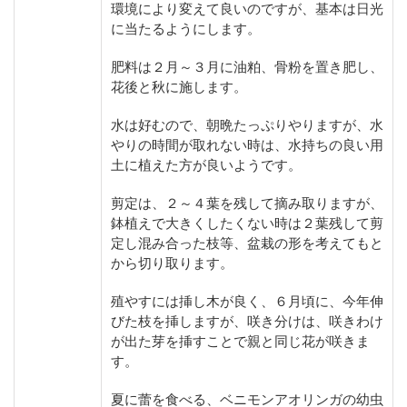
環境により変えて良いのですが、基本は日光
に当たるようにします。
肥料は２月～３月に油粕、骨粉を置き肥し、
花後と秋に施します。
水は好むので、朝晩たっぷりやりますが、水
やりの時間が取れない時は、水持ちの良い用
土に植えた方が良いようです。
剪定は、２～４葉を残して摘み取りますが、
鉢植えで大きくしたくない時は２葉残して剪
定し混み合った枝等、盆栽の形を考えてもと
から切り取ります。
殖やすには挿し木が良く、６月頃に、今年伸
びた枝を挿しますが、咲き分けは、咲きわけ
が出た芽を挿すことで親と同じ花が咲きま
す。
夏に蕾を食べる、ベニモンアオリンガの幼虫