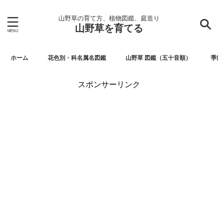
山野草の育て方、植物図鑑、庭造り
山野草を育てる
ホーム
花色別・科名属名図鑑
山野草 図鑑（五十音順）
季
スポンサーリンク