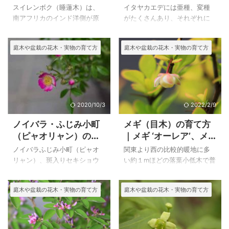
ハウチワカエデとミネ
スイレンボク（睡蓮木）は、
イタヤカエデには亜種、変種
カエデの特徴
南アフリカのインド洋側が原
がたくさんあり、それぞれに
産の非耐寒性常緑低木です。
和名とその別名があるようで
冬に室内に取り込めば丈夫な
すが細かなことはわからない
庭木や盆栽の花木・実物の育て方
庭木や盆栽の花木・実物の育て方
植物なので育てることが可能
ので総称名としています。 楓
です。 樹木にスイレンとよく
とモミジは園芸品が多く、庭
似た可憐な花が咲いて、初め
植や盆栽などに人気のある樹
て見て時には驚きました。 １
木になっています。 下にカエ
～３mになるようですが、鉢植
デ科・カエデ属のハウチワカ
えでミニ盆栽から好きな大き
エデ（羽団扇楓）とミネカエ
2020/10/3
2022/2/9
さに育てることが出来ます
デ（峰楓）の特徴と写真を載
ノイバラ・ふじみ小町
メギ（目木）の育て方
が、水切れには注意が必要で
せています。 上のイタヤカエ
（ピャオリャン）の育
｜メギ ‘オーレア’、メ
す。 上のスイレンボク（睡蓮
デ（板屋楓）、リンドウの寄
て方
ギ‘ローズ・グロー’
木）は、自宅で２００５年６
せ植えの写真は２０１５年４
ノイバラふじみ小町（ピャオ
関東より西の比較的暖地に多
月２９日に撮影した花です。
月２２日に撮影したもので
リャン）、斑入りセキショウ
い約１mほどの落葉小低木で普
スイレンボク（睡蓮木）の特
す。 イタヤカエデ（板屋楓）
（正宗） ２０２０年６月２
通に山野に自生しています。
徴と育て方 スイレンボク（睡
の育て方 イタヤカエデ ２０
日 撮影 ノイバラ・ふじみ
黄色い花、赤い果実、紅葉
庭木や盆栽の花木・実物の育て方
庭木や盆栽の花木・実物の育て方
蓮木） ２００７年４月６
１７年５月７日 撮影 栽培
小町（ピャオリャン）は枝枯
と、１年を通じて観賞でき、
日 撮影 栽培品 和名 スイレ
品 和名 イタヤカエデ（板屋
れしない、シュートがでな
丈夫で育てやすく、病害虫ほ
ンボ ...
楓） ...
い、トゲなしと盆栽世界には
とんどないこと、園芸品種も
記載してあるというミニ盆栽
多いので、生け垣など庭に植