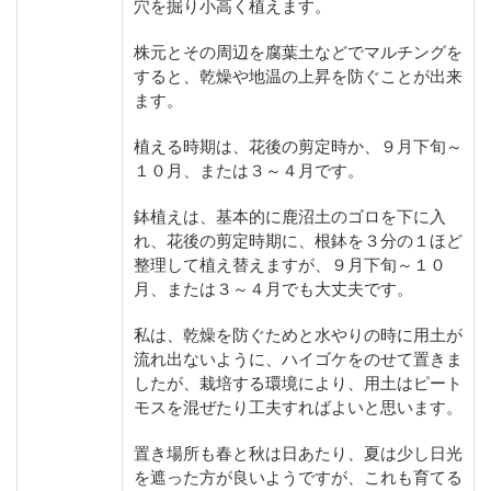
穴を掘り小高く植えます。
株元とその周辺を腐葉土などでマルチングを
すると、乾燥や地温の上昇を防ぐことが出来
ます。
植える時期は、花後の剪定時か、９月下旬～
１０月、または３～４月です。
鉢植えは、基本的に鹿沼土のゴロを下に入
れ、花後の剪定時期に、根鉢を３分の１ほど
整理して植え替えますが、９月下旬～１０
月、または３～４月でも大丈夫です。
私は、乾燥を防ぐためと水やりの時に用土が
流れ出ないように、ハイゴケをのせて置きま
したが、栽培する環境により、用土はピート
モスを混ぜたり工夫すればよいと思います。
置き場所も春と秋は日あたり、夏は少し日光
を遮った方が良いようですが、これも育てる