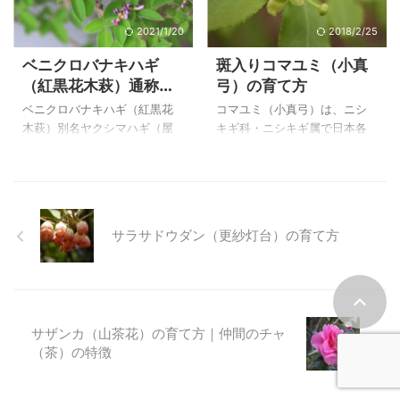
用に作出されたノイバラで
えられることが多いようで
す。 花の色も形もとても素敵
す。 刈込にも耐え、小盆栽や
2021/1/20
2018/2/25
な上に、葉が小さくとても可
寄せ植えなどに使いますが、
ベニクロバナキハギ
斑入りコマユミ（小真
憐なミニノイバラでで、挿し
枝には、葉が退化した刺が鋭
（紅黒花木萩）通称ヤ
弓）の育て方
芽も簡単にできます。 挿し芽
く出ているので、取り扱いに
クシマハギ（屋久島
苗をいただいたのですが、剪
は注意が必要です。 上のメギ
ベニクロバナキハギ（紅黒花
コマユミ（小真弓）は、ニシ
萩）の育て方
定を下枝はすべて根が付き、
‘オーレア’は２０１９年４月１
木萩）別名ヤクシマハギ（屋
キギ科・ニシキギ属で日本各
親株が太ってくるのを楽しみ
３日に撮影したものです。 メ
久島萩）は、マメ科 ハギ属
地の山野に生える落葉低木
にしています。 ノイバラ ふじ
ギ（目木）の育て方 上のメギ
でクロバナハギよりも紅紫色
で、ニシキギに良く似ている
み小町（ピャオリャン）の育
‘ローズグロー’は２０１８年４
が鮮やかなことから付いた名
が、枝にコルク質の翼を持た
て方 ノイバラ・ふじみ小町
月１８日に撮影したもの ...
前のようです。 また小形の萩
ないことで区別できます。 上
（ピャオ ...
であることからヤクシマハギ
の斑入りコマユミという名前
サラサドウダン（更紗灯台）の育て方
の名前があるようです。 強選
の物を購入しましたが、まだ
定をすると初夏と秋に花が咲
実をつけていません。 下に裏
くのも嬉しい植物です。庭植
磐梯五色沼付近と那須沼原近
え、盆栽、小盆栽などに好ま
辺で写したコマユミの写真を
れ、丈夫なので初心者にも育
載せています。 上のコマユミ
サザンカ（山茶花）の育て方｜仲間のチャ
てやすいようです 上のベニク
（小真弓）は２０１５年１０
（茶）の特徴
ロバナキハギ（紅黒花木萩）
月２３日に自宅でで撮影した
別名ヤクシマハギ（屋久島
ものです。 コマユミ（小真
萩）は、自宅で２０１９年６
弓）の特徴 和名 コマユミ（小