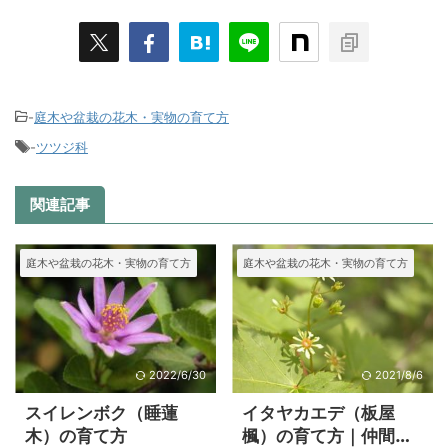
-
庭木や盆栽の花木・実物の育て方
-
ツツジ科
関連記事
庭木や盆栽の花木・実物の育て方
庭木や盆栽の花木・実物の育て方
2022/6/30
2021/8/6
スイレンボク（睡蓮
イタヤカエデ（板屋
木）の育て方
楓）の育て方｜仲間の