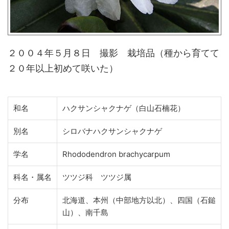
２００４年５月８日 撮影 栽培品（種から育てて
２０年以上初めて咲いた）
和名
ハクサンシャクナゲ（白山石楠花）
別名
シロバナハクサンシャクナゲ
学名
Rhododendron brachycarpum
科名・属名
ツツジ科 ツツジ属
分布
北海道、本州（中部地方以北）、四国（石鎚
山）、南千島