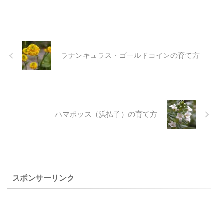
スイレンボク（睡蓮木）の特
８年４月２４日に写した、斑
木ないし小高木で、雌雄異株
などの山地に自生し、高さ６
徴と育て方 スイレンボク（睡
入りドクダミと一緒に植えた
なので雌株を購入しないと実
～７m､直径２０～３０cmにな
蓮木） ２００７年４月６
草物盆栽です。 セイヨウイワ
が成りません。 可憐な実が魅
りますが、庭植えにした場合
日 撮影 栽培品 和名 スイレ
ナンテン（西洋岩南天）の特
力的で、秋の紅葉も楽しめま
それほど大きくなることはな
ンボ ...
徴と育て方 ...
す。庭植、鉢植えなどに好ま
いようです。 サカキは栽培が
ラナンキュラス・ゴールドコインの育て方
れています。 害虫も少ないで
難しいようで、神棚用に、ヒ
すが、カイガラムシ、アブラ
サカキが流通していて使われ
ムシが付くことがあるので、
ているようです。 本州から沖
気が付いたら駆除します。 下
縄に自生し、寒さには強くな
に川俣温泉付近で写したマユ
いので、北風などの強い場所
ミ（真弓）を載せています。
は不向きなようです。 上のヒ
ハマボッス（浜払子）の育て方
上のマユミ（真弓）は、自宅
サカキ（姫榊）は、自宅で２
で２０１５年１０月２３日に
００３年１１月７日に撮影し
撮影した実です。 マユミ（真
た花です。 ヒサカキ（姫榊）
弓）の特徴と育て方 マユミ
の特徴と育て方 ヒサカキ（姫
（真弓） ２００９年１２月
榊） ２００４年３月３日
６日 撮影 栽培品 和名 マユ
撮影 栽培品 和名 ヒサカキ ...
スポンサーリンク
ミ ...