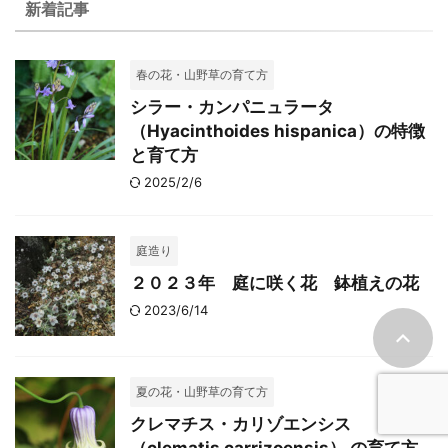
新着記事
春の花・山野草の育て方
シラー・カンパニュラータ
（Hyacinthoides hispanica）の特徴
と育て方
2025/2/6
庭造り
２０２３年 庭に咲く花 鉢植えの花
2023/6/14
夏の花・山野草の育て方
クレマチス・カリゾエンシス