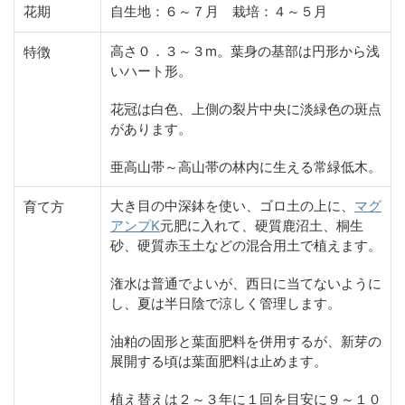
花期
自生地：６～７月 栽培：４～５月
高さ０．３～３m。葉身の基部は円形から浅
特徴
いハート形。
花冠は白色、上側の裂片中央に淡緑色の斑点
があります。
亜高山帯～高山帯の林内に生える常緑低木。
大き目の中深鉢を使い、ゴロ土の上に、
マグ
育て方
アンプK
元肥に入れて、硬質鹿沼土、桐生
砂、硬質赤玉土などの混合用土で植えます。
潅水は普通でよいが、西日に当てないように
し、夏は半日陰で涼しく管理します。
油粕の固形と葉面肥料を併用するが、新芽の
展開する頃は葉面肥料は止めます。
植え替えは２～３年に１回を目安に９～１０