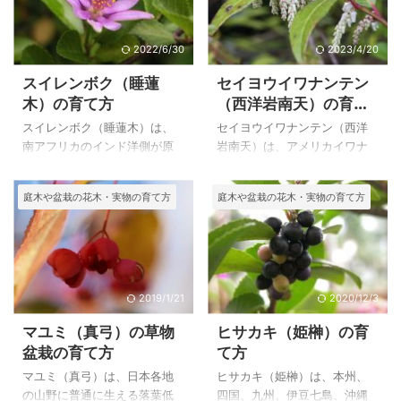
とても育てやすい品種でかな
ことが多いようです。何本か
り出回っているようです。 キ
寄せて植えたり、育った木を
レンゲツツジはツツジよりも
根元附近から伐って、数本出
2022/6/30
2023/4/20
シャクナゲに近い性質だとい
た芽を育てる方法がありま
スイレンボク（睡蓮
セイヨウイワナンテン
うことですが、よく似た西洋
す。 葉と幹と花のバランスが
木）の育て方
（西洋岩南天）の育て
シャクナゲも多く見かけま
良く、我が家ではお気に入り
方
す。 上のセイヨウシャクナゲ
の樹木になってかなり大きく
スイレンボク（睡蓮木）は、
セイヨウイワナンテン（西洋
（西洋石楠花）は、自宅で２
育っています。 ヒメシャラは
南アフリカのインド洋側が原
岩南天）は、アメリカイワナ
００３年４月２５日に撮影し
ヤクシマに行った時に大きく
産の非耐寒性常緑低木です。
ンテンとも言われるように北
た西洋石楠花（プレジデン
育っているのを見た時に、空
冬に室内に取り込めば丈夫な
アメリカ原産の同属の低木で
庭木や盆栽の花木・実物の育て方
庭木や盆栽の花木・実物の育て方
ト・ルーズベルト）です。 セ
中湿度と湿り気のある土を好
植物なので育てることが可能
す。 日本に自生しているイワ
イヨウシャクナゲ（西洋石楠
むことが分かりました。 上の
です。 樹木にスイレンとよく
ナンテン（岩南天）は、関東
花）の特徴と ...
ヒメシャラ ...
似た可憐な花が咲いて、初め
から紀州にかけての太平洋側
て見て時には驚きました。 １
の山地に分布し、ほとんど太
～３mになるようですが、鉢植
陽光線の届かない空中湿度の
えでミニ盆栽から好きな大き
高い岩壁などに見られる、ツ
2019/1/21
2020/12/3
さに育てることが出来ます
ツジ科 イワナンテン属の常
マユミ（真弓）の草物
ヒサカキ（姫榊）の育
が、水切れには注意が必要で
緑小低木ですが西洋イワナン
盆栽の育て方
て方
す。 上のスイレンボク（睡蓮
テンは庭に植えられていて、
木）は、自宅で２００５年６
かなり育て方が違います。 上
マユミ（真弓）は、日本各地
ヒサカキ（姫榊）は、本州、
月２９日に撮影した花です。
西洋イワナンテンは、２０１
の山野に普通に生える落葉低
四国、九州、伊豆七島、沖縄