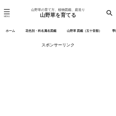
山野草の育て方、植物図鑑、庭造り
山野草を育てる
ホーム
花色別・科名属名図鑑
山野草 図鑑（五十音順）
季
スポンサーリンク