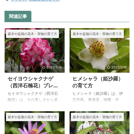
関連記事
庭木や盆栽の花木・実物の育て方
庭木や盆栽の花木・実物の育て方
2021/1/16
2021/1/19
セイヨウシャクナゲ
ヒメシャラ（姫沙羅）
（西洋石楠花）プレジ
の育て方
デント・ルーズベル
セイヨウシャクナゲ（西洋石
ヒメシャラ（姫沙羅）は、伊
ト、サフロン・クィー
楠花）は、その美しさから多
豆半島、東海道、南畿、中
ン、の育て方
くの品種が交配され続けて、
国、四国、九州に自生する、
育てやすい品種が多くなって
ツバキ科 ナツツバキ属の落
庭木や盆栽の花木・実物の育て方
庭木や盆栽の花木・実物の育て方
きています。 上の写真の「プ
葉高木で高さは１０～２０mに
レジデント・ルーズベルト」
達します。 庭木に好んでも用
代表的な西洋シャクナゲで、
いられ、株立ちで植えられる