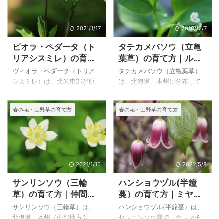
本でも好まれて栽培している
munroi）と同義語と書いてあ
ので、種類も多く様々な花色
るのも見かけるので、難しい
や背丈のものが栽培されてい
位置つけになっているようで
2021/1/17
2018/12/7
ます。 その中でも草丈が低く
す。 ２００６年３月に播種し
ビオラ・ペダータ（ト
タチカメバソウ（立亀
可憐な花のダイアンサス・ア
た苗から２００７年４月に花
リアシスミレ）の育て
葉草）の育て方｜ルリ
ルウッデイ（Dianthus x
が咲きましたが、花後の株は
方
ソウ属のヤマルリソウ
Allwoodii）は私の大好きな花
暑い夏は越すことが出来ませ
ヴィオラ・ペダータ（トリア
タチカメバソウ（立亀葉草）
の特徴
です。 上のダイアンサス・ア
んでした。 上のプリムラ・イ
シスミレ）は、北米東部が原
は、北海道、本州に分布して
ルウッデイ（Dianthus x
ンボルクラータ（Primula
産で大型で、掌状に深く裂け
いる、ムラサキ科 キュウリ
Allwoodii）は、自宅で２００
involucrata）は自宅で２００
た葉が特徴のスミレです。 花
グサ属の多年草で、花はワス
春の花・山野草の育て方
春の花・山野草の育て方
６年 ...
７年４月１７日 ...
色は変化があるようで、単色
レナグサに似ています。 落葉
で薄紫の花や濃紫のもの、２
樹林の山地の谷間の湿ったと
色で、花色が上下で分かれて
ころなどに生えるということ
いるものなどがあるようで
ですが、私は育てていました
す。 わが家の花は２色で上が
がで自生の花を見たことがあ
濃い紫、下が淡い紫になって
りません。 ムラサキ科 ルリ
2021/1/15
2022/5/8
います。 上のヴィオラ・ペダ
ソウ属の花がよく似ている、
サンリンソウ（三輪
ハンショウヅル(半鐘
ータ（トリアシスミレ）は自
ヤマルリソウ（山瑠璃草）の
草）の育て方｜仲間の
蔓）の育て方｜ミヤマ
宅で２００７年５月１９日に
写真と特徴を載せています。
エゾイチゲ、エゾノハ
ハンショウヅル（深山
撮影した栽培品の花です。 ビ
その他、似ている花にはミヤ
サンリンソウ（三輪草）は、
ハンショウヅル(半鐘蔓）は、
クサンイチゲ、ハクサ
半鐘蔓）
オラ・ペダータ（トリアシス
マムラサキ、ワスレナグサ、
北海道、本州（中部地方以
センニンソウ属で、クレマチ