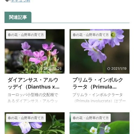
-
キキョウ科
関連記事
春の花・山野草の育て方
春の花・山野草の育て方
2021/12/26
2021/1/19
ダイアンサス・アルウ
プリムラ・インボルク
ッデイ（Dianthus x
ラータ（Primula
Allwoodii）の育て方
involucrata）の育て方
ヨーロッパ小型種の交配種で
プリムラ・インボルクラータ
あるダイアンサス・アルウッ
（Primula involucrata）はブー
デイ（Dianthus x Allwoodii）
タン～中国南西部（中国への
は、とても小さなダイアンサ
ヒマラヤ山脈）の３０００～
春の花・山野草の育て方
春の花・山野草の育て方
スで、鉢植えにぴったりの花
４５００mの高層湿原で見られ
です。 ダイアンサスは種類も
るようです。また、プリム
多く、花期が長いことから日
ラ・ムンロイ（Primula