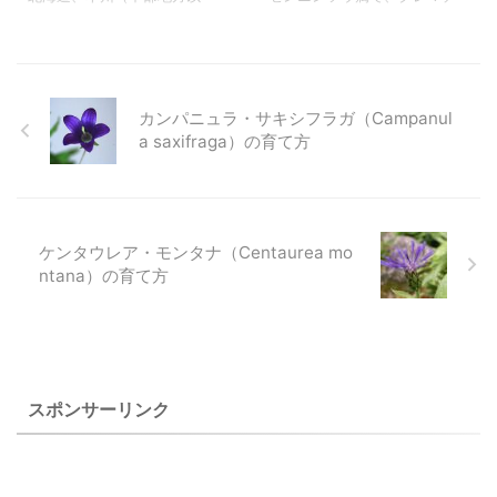
ミレ）の特徴と育て方 上のヴ
オンファロデス リニフォリア
ンイチゲの特徴
北）の山地や亜高山樹林内に
スの仲間です。日本に自生し
ィオラ・ペダータ（トリアシ
などがあります。 上のタチカ
自生する多年草で、尾瀬沼な
ている仲間も多いようで、ク
スミレ） ２００９年４月１
メバソウ（立亀葉草）は自宅
どにも自生していることか
レマチスの園芸品種の主な原
８日 撮影 栽培品 和名 ビオ
で２００８年４月２２日に撮
ら、暖地での栽培は他のイチ
種であるカザグルマなども代
ラ・ ...
影した ...
リンソウの仲間に比べて難し
表的なものです。 栽培品のハ
カンパニュラ・サキシフラガ（Campanul
い部類に入ると思います。 尾
ンショウヅル(半鐘蔓）は、挿
a saxifraga）の育て方
瀬沼でサンリンソウを見た時
し木をしたものをいただいて
にイチリンソウ、アズマイチ
３０年くらいになり、梅の木
ゲやキクザキイチゲとは違っ
に絡ませて育てたところかな
た雰囲気の花に感動しまし
り太くなり沢山の半鐘のよう
ケンタウレア・モンタナ（Centaurea mo
た。 このページにはエゾイチ
な花が下がるようになりまし
ntana）の育て方
ゲ、ハクサンイチゲ、エゾハ
た。 蔵王芝草平にいった時、
クサンイチゲのと写真と特徴
偶然にハンショウヅルの葉に
を載せています。 上のサンリ
よく似た葉のミヤマハンショ
ンソウ（三輪草）は自宅で２
ウヅル（深山半鐘蔓）に出会
００８年５月９日に撮影した
い感動しました。 花弁状の萼
２００５年６月播種からの初
弁が大きく開いていたことか
スポンサーリンク
花です。 サンリ ...
ら、花 ...