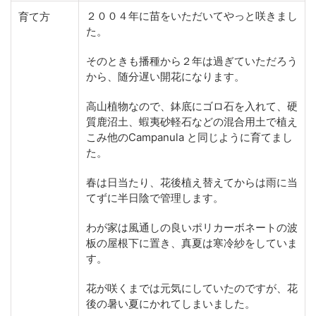
２００４年に苗をいただいてやっと咲きまし
育て方
た。
そのときも播種から２年は過ぎていただろう
から、随分遅い開花になります。
高山植物なので、鉢底にゴロ石を入れて、硬
質鹿沼土、蝦夷砂軽石などの混合用土で植え
こみ他のCampanula と同じように育てまし
た。
春は日当たり、花後植え替えてからは雨に当
てずに半日陰で管理します。
わが家は風通しの良いポリカーボネートの波
板の屋根下に置き、真夏は寒冷紗をしていま
す。
花が咲くまでは元気にしていたのですが、花
後の暑い夏にかれてしまいました。