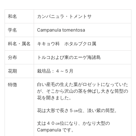
和名
カンパニュラ・トメントサ
学名
Campanula tomentosa
科名・属名
キキョウ科 ホタルブクロ属
分布
トルコおよび東のエーゲ海諸島
花期
栽培品：４～５月
白い産毛の生えた葉がロゼットになっていた
特徴
が、そこから沢山の茎を伸ばし大きな筒型の
花を開きました。
花は大形で長さ５㎝位、淡い紫の筒型。
丈は４０㎝位になり、かなり大型の
Campanula です。