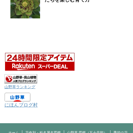
山野草ランキング
にほんブログ村
ホーム
花色別・科名属名図鑑
山野草 図鑑（五十音順）
季節の花