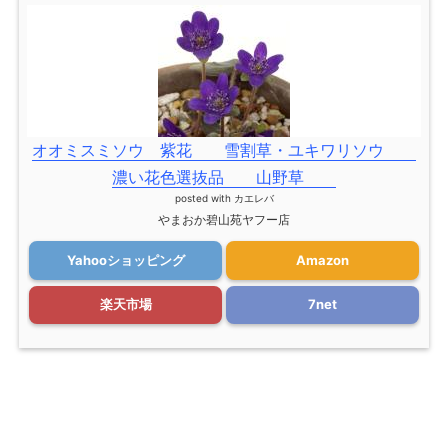
オオミスミソウ 紫花 雪割草・ユキワリソウ
濃い花色選抜品 山野草
posted with
カエレバ
やまおか碧山苑ヤフー店
Yahooショッピング
Amazon
楽天市場
7net