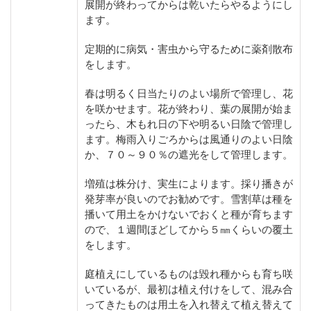
展開が終わってからは乾いたらやるようにし
ます。
定期的に病気・害虫から守るために薬剤散布
をします。
春は明るく日当たりのよい場所で管理し、花
を咲かせます。花が終わり、葉の展開が始ま
ったら、木もれ日の下や明るい日陰で管理し
ます。梅雨入りごろからは風通りのよい日陰
か、７０～９０％の遮光をして管理します。
増殖は株分け、実生によります。採り播きが
発芽率が良いのでお勧めです。雪割草は種を
播いて用土をかけないでおくと種が育ちます
ので、１週間ほどしてから５㎜くらいの覆土
をします。
庭植えにしているものは毀れ種からも育ち咲
いているが、最初は植え付けをして、混み合
ってきたものは用土を入れ替えて植え替えて