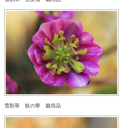
雪割草 狄の華 栽培品