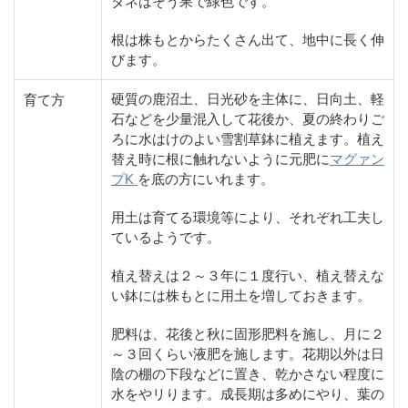
タネはそう果で緑色です。
根は株もとからたくさん出て、地中に長く伸
びます。
硬質の鹿沼土、日光砂を主体に、日向土、軽
育て方
石などを少量混入して花後か、夏の終わりご
ろに水はけのよい雪割草鉢に植えます。植え
替え時に根に触れないように元肥に
マグァン
プK
を底の方にいれます。
用土は育てる環境等により、それぞれ工夫し
ているようです。
植え替えは２～３年に１度行い、植え替えな
い鉢には株もとに用土を増しておきます。
肥料は、花後と秋に固形肥料を施し、月に２
～３回くらい液肥を施します。花期以外は日
陰の棚の下段などに置き、乾かさない程度に
水をやリります。成長期は多めにやり、葉の