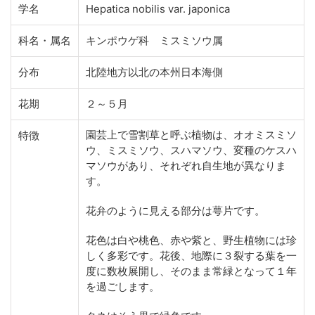
学名
Hepatica nobilis var. japonica
科名・属名
キンポウゲ科 ミスミソウ属
分布
北陸地方以北の本州日本海側
花期
２～５月
園芸上で雪割草と呼ぶ植物は、オオミスミソ
特徴
ウ、ミスミソウ、スハマソウ、変種のケスハ
マソウがあり、それぞれ自生地が異なりま
す。
花弁のように見える部分は萼片です。
花色は白や桃色、赤や紫と、野生植物には珍
しく多彩です。花後、地際に３裂する葉を一
度に数枚展開し、そのまま常緑となって１年
を過ごします。