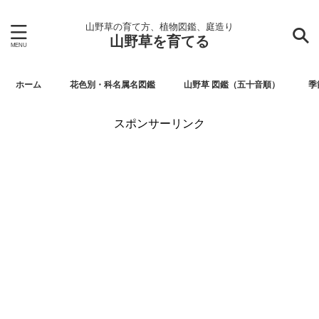
山野草の育て方、植物図鑑、庭造り
山野草を育てる
ホーム
花色別・科名属名図鑑
山野草 図鑑（五十音順）
季
スポンサーリンク