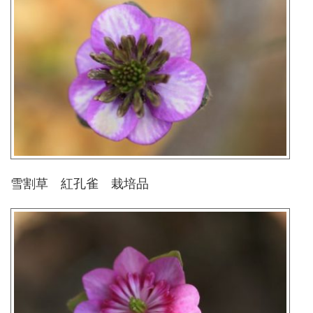
雪割草 紅孔雀 栽培品