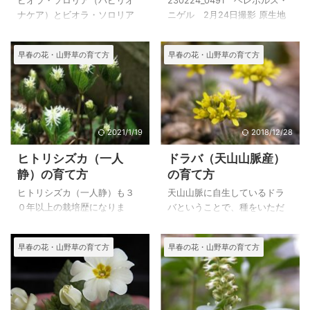
ビオラ・ソロリア（パピリオ
230224_0491 ヘレボルス・
ア'｜ビオラ・ソロリア
ア（ニゲル x ステルニ
ナケア）とビオラ・ソロリア
ニゲル 2月24日撮影 原生地
（プリケアナ）の育て
ー）の育て方
（プリケアナ）は、ビオラ・
は日本のように梅雨もありま
方
ソロリア含まれるという記述
せんし、年間を通して平均的
早春の花・山野草の育て方
早春の花・山野草の育て方
を見ましたので、北アメリカ
な降水量で、全般的にに日本
に分布しているヴィオラのよ
より雨が少ない冷涼な気温の
うです。 ビオラ・ソロリア 'フ
ようなので夏は木陰などで育
レックス'は園芸品種で、現在
てた方が良いようです。 クリ
は多くの園芸品種が栽培され
スマスローズと呼ばれる花は
ているということです。 ビオ
数多くなりますので、レンテ
2021/1/19
2018/12/28
ラ・ソロリア 'フレックス'は苗
ンローズ（Helleborus
ヒトリシズカ（一人
ドラバ（天山山脈産）
をいただいて育てていたので
orientalis）以外のニゲル系の
静）の育て方
の育て方
すが、ビオラ・ソロリア（パ
品種を載せています。 ヘレボ
ピリオナケア）が庭にいつの
ルス・ニゲル-Helleborus
ヒトリシズカ（一人静）も３
天山山脈に自生しているドラ
間にか咲いていた時には驚き
nigerは、自宅で２０２３年２
０年以上の栽培歴になりま
バということで、種をいただ
ました。 また、いつの間にか
月２４日に撮影した２００７
す。少しずつは殖えますが殖
いて育てました。針のように
消えてしまったのは、北アメ
年３月播種の花です。 ヘレボ
えすぎるということもないの
小さなロゼットの中心から花
早春の花・山野草の育て方
早春の花・山野草の育て方
リカ原産ということから関東
ルス・ニゲル（ ...
は、庭植にして数年に１度く
茎を出して、小さな毬のよう
地方の住宅地の猛暑が影響 ...
らいの植え替えしかしていな
に小花が集まった黄色の花が
いためかもしれません。 零れ
咲きます。 とても育てやすい
種から出たと思われる小さな
高山植物ですが、詳しいこと
苗も出ているので、きちんと
が分からないのが、心残りで