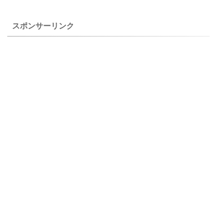
うです。プリムラ類は枯れた
影したものです。 フッキソウ
ものもありますがアコーリス
（富貴草）の特徴と育て方 フ
スポンサーリンク
は１０年以上育 ...
ッキソウ ...