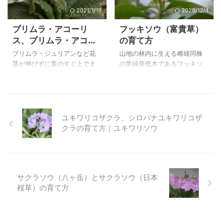
栽培すれば殖えるようです
いろいろと調べているので、
2021/1/19
2020/12/4
が、我が家には木陰になるよ
いつかわかる日が来ればと思
プリムラ・アコーリ
フッキソウ（富貴草）
うな肥沃な場所がないことが
っています。 上のドラバ（天
ス、プリムラ・アコー
の育て方
大きいと思っています。 静御
山山脈産）は、自宅で２０１
リス‘ブルージーンズ’
前の美しい舞い姿にたとえた
７年２月２７日に撮影したも
プリムラ・ジュリアンなど花
山地の林内に生える雌雄同株
の育て方
たという花は派手さはありま
のです。 ドラバ（天山山脈
茎が伸びずに葉のすぐ上でま
の常緑亜低木であるフッキソ
せんがとっても素敵な花で
産）の特徴と育て方 ドラバ
とまって咲くタイプの園芸品
ウ（富貴草）は目立たない花
す。落葉樹の涼しい日陰があ
（天山山脈産） ２００７年
種の親になっています。園芸
ですが、丈夫なことからグラ
って、群生にしたらどんなに
３月５日 撮影 和名 ドラバ
品種であっても夏に枯らして
ンドカバーとして利用されて
素敵だろうと狭い庭に所狭し
（天山山脈産） 学名 Draba
しまうことが多いので夏は涼
いるのをよく見かけます。 葉
と植えてある我が家 ...
...
しく育てます。 プリムラ・ア
の傷みが少なく、常緑である
ユキワリコザクラ、シロバナユキワリコザ
コーリスは高山性のプリム
ことから、冬でも緑が美しい
クラの育て方｜ユキワリソウ
ラ・ブルガリスから発達した
ので、落葉樹の下などでは良
品種のようですが、暑さには
く映えます。 殖えすぎます
弱いので、梅雨から夏は雨が
が、私も好きな植物なので北
かからない、風通しの良い明
の方に植えて緑を楽しんでい
サクラソウ（八ヶ岳）とサクラソウ（日本
るい屋根下で管理します。 プ
ます。四季を通してきれいな
桜草）の育て方
リムラ・アコーリスは育てや
葉を保つので、北玄関などに
すい方ですが、長く育てるの
は良く合いそうです。 上のフ
だったら高山性のサクラソウ
ッキソウ（富貴草）は、自宅
の育て方に倣った方が良いよ
で２００３年３月３１日に撮