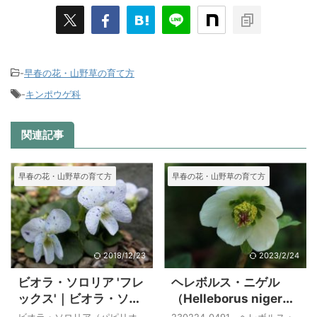
-
早春の花・山野草の育て方
-
キンポウゲ科
関連記事
早春の花・山野草の育て方
早春の花・山野草の育て方
2018/12/23
2023/2/24
ビオラ・ソロリア 'フレ
ヘレボルス・ニゲル
ックス'｜ビオラ・ソロ
（Helleborus niger）
リア 'パピリオナケ
、ヘレボルス・バラリ