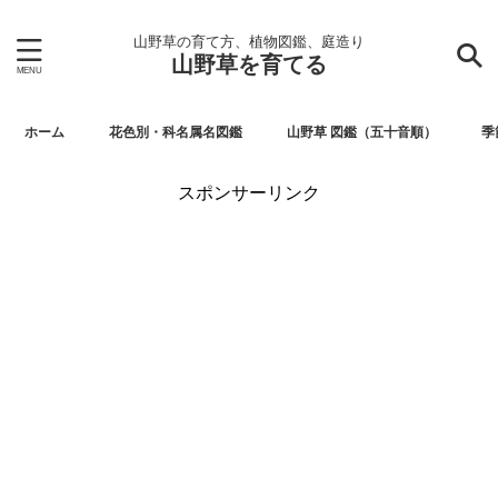
山野草の育て方、植物図鑑、庭造り
山野草を育てる
ホーム
花色別・科名属名図鑑
山野草 図鑑（五十音順）
季
スポンサーリンク