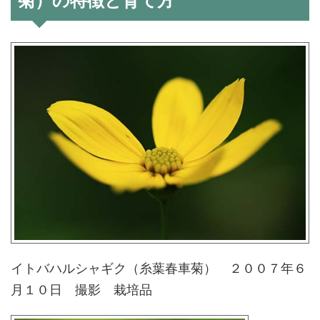
菊）の特徴と育て方
イトバハルシャギク（糸葉春車菊） ２００７年６
月１０日 撮影 栽培品