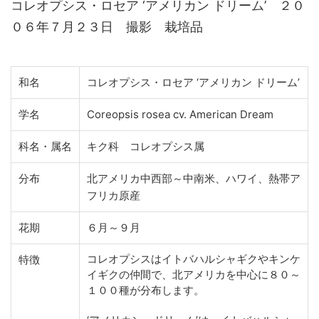
コレオプシス・ロセア ‘アメリカン ドリーム’ ２０
０６年７月２３日 撮影 栽培品
和名
コレオプシス・ロセア ‘アメリカン ドリーム’
学名
Coreopsis rosea cv. American Dream
科名・属名
キク科 コレオプシス属
分布
北アメリカ中西部～中南米、ハワイ、熱帯ア
フリカ原産
花期
６月～９月
コレオプシスはイトバハルシャギクやキンケ
特徴
イギクの仲間で、北アメリカを中心に８０～
１００種が分布します。