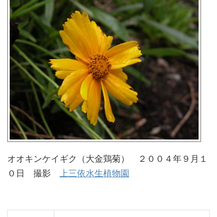
オオキンケイギク（大金鶏菊） ２００４年９月１
０日 撮影
上三依水生植物園