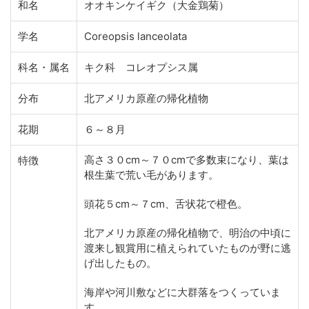
和名
オオキンケイギク（大金鶏菊）
学名
Coreopsis lanceolata
科名・属名
キク科 コレオプシス属
分布
北アメリカ原産の帰化植物
花期
６～８月
高さ３０cm～７０cmで多数束になり、葉は
特徴
根生葉で荒い毛があります。
頭花５cm～７cm、舌状花で橙色。
北アメリカ原産の帰化植物で、明治の中頃に
渡来し観賞用に植えられていたものが野に逃
げ出したもの。
海岸や河川敷などに大群落をつくっていま
す。