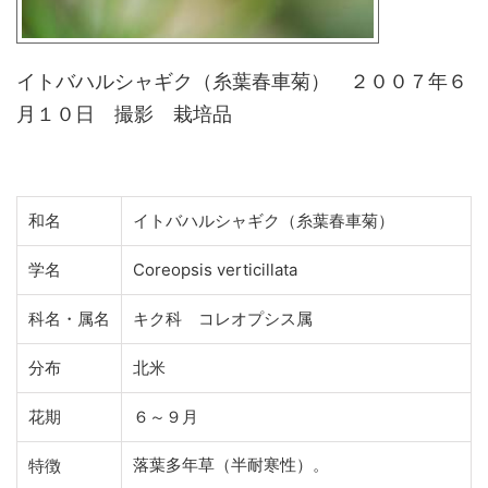
イトバハルシャギク（糸葉春車菊） ２００７年６
月１０日 撮影 栽培品
和名
イトバハルシャギク（糸葉春車菊）
学名
Coreopsis verticillata
科名・属名
キク科 コレオプシス属
分布
北米
花期
６～９月
落葉多年草（半耐寒性）。
特徴