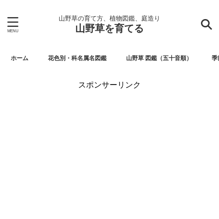
山野草の育て方、植物図鑑、庭造り
山野草を育てる
ホーム
花色別・科名属名図鑑
山野草 図鑑（五十音順）
季
スポンサーリンク