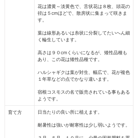
花は濃黄～淡黄色で、舌状花は８枚、頭花の
径は５cmほどで、散房状に集まって咲きま
す。
葉は線形あるいは糸状に分裂してたいへん細
く輪生しています。
高さは９０cmくらいになるが、矮性品種も
あり、この花は矮性品種です。
ハルシャギクは葉が対生、幅広で、花が複色
１年草などの点でかなり違います。
宿根コスモスの名で販売されている事もある
ようです。
日当たりの良い所に植えます。
育て方
耐暑性は強いが耐寒性は少し弱いようです。
３月、５月、１０月に、少量の固形肥料を置