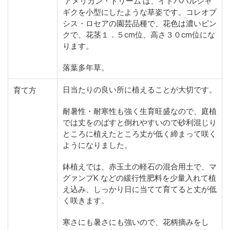
‘アメリカン・ドリーム’は、イトバハルシャ
ギクを小型にしたような草姿です。コレオプ
シス・ロセアの園芸品種で、花色は濃いピン
クで、花茎１．５cm位、高さ３０cm位にな
ります。
落葉多年草。
日当たりの良い所に植えることが大切です。
育て方
耐暑性・耐寒性も強く生育旺盛なので、庭植
では丈をのばすと倒れやすいので砂利混じり
ところに植えたところ丈が低く締まって咲く
ようになりました。
鉢植えでは、赤玉土の軽石の混合用土で、マ
グァンプK などの緩行性肥料を少量入れて植
え込み、しっかり日に当てて育てると丈が低
く咲きます。
寒さにも暑さにも強いので、花柄摘みをし