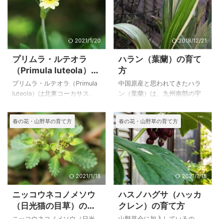
2021/1/20
2018/12/21
プリムラ・ルテオラ
ハラン（葉蘭）の育て
（Primula luteola）の
方
育て方
プリムラ・ルテオラ（Primula
中国原産と思われてきたハラ
luteola）は北東コーカサス、
ン（葉蘭）は、九州南部の宇
Daghestan の地域固有種で、
治群島、黒島、諏訪之瀬島が
１４００～３０００mで見られ
本来の野生地であると分かっ
春の花・山野草の育て方
春の花・山野草の育て方
るようです。また、湿性のプ
たとか、日陰にとても良く映
リムラで葉が大きくなり、と
えるハラン（葉蘭）はむかし
ても素敵な花姿に感動しまし
から大好きな植物です。 ハラ
た。 傘状に１０～２５花の硫
ン（葉蘭）には殺菌作用があ
黄黄色の花が密集して、やや
るために折詰などに添えられ
下向きに咲く姿はとても魅力
たことから庭に植えられてい
2021/1/18
2021/1/18
的でした。夏には葉が弱って
るのをよく見かけました。現
ニッコウネコノメソウ
ハスノハグサ（ハッカ
しまいましたが数年間花が咲
在は代わりに緑色のプラスチ
（日光猫の目草）の育
クレン）の育て方
いてくれたのは嬉しいことで
ックシートが使われることが
て方｜高尾山のヨゴレ
した。 上のプリムラ・ルテオ
多くなったのは彩と仕切りに
ニッコウネコノメソウ（日光
山野草会に加入しているの