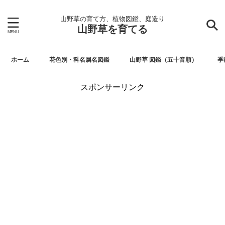
山野草の育て方、植物図鑑、庭造り
山野草を育てる
ホーム
花色別・科名属名図鑑
山野草 図鑑（五十音順）
季
スポンサーリンク