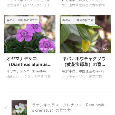
ネコノメの特徴
ラ（Primula luteola）は自宅で
も便利だったことも使われ続
猫の目草）はイワボタン（ミ
で、山野草愛好会の方が育て
２００６年５月９日に撮影し
けた理由なのかも知れませ
ヤマネコノメソウ）の変種で
ている植物は見ることが多
た２００４年３月に播種した
ん。 また、伝統園芸植物とし
すが、このグループは茎葉が
く、毎年のようにハッカック
春の花・山野草の育て方
春の花・山野草の育て方
苗からの花です。 ...
ても好まれた斑入りハラン
細く、色合いが独特の雰囲気
レンの名前で展示しているの
（斑入り葉蘭）も窒素分が多
を持っています。 日光ネコノ
を見ていましたが、いろいろ
かったりすると斑 ...
メソウは種から育ててその詳
な咲き方、葉の形などがあっ
細を観察できました。イワボ
て、その中の一種をいただい
タンの葯は黄色のようですが
て栽培することになり、調べ
ニッコウネコノメの葯は若い
たところ２枚の葉のつけ根部
2018/12/9
2021/1/22
時に暗紅色、後に黒色になる
に花が咲くものを「タイワン
オヤマナデシコ
キバナホウチャクソウ
とか、イワボタンを見たこと
ハッカクレン」、茎の途中に
（Dianthus alpinus）
（黄花宝鐸草）の育て
がないので、違いを比べるこ
咲くものを「チュウゴクハッ
の育て方
方
とはできませんでしたが、見
カクレン」と呼び分けられて
オヤマナデシコ（Dianthus
朝鮮半島、中国原産のキバナ
た感じから納得できました。
いるようです。 私がいただい
alpinus） ２０１５年５月５
ホウチャクソウ（黄花宝鐸
それ以前に高尾山で、やはり
たものは葉の形が変わってい
日 撮影 栽培品 ヨーロッパ
草）は、ホウチャクソウより
イワボタン（ミヤマネコノメ
ました。ハスノハグサと呼
アルプスの標高１０００～２
大きくなりますが、うなだれ
ソウ）変種のヨゴレネコノメ
び、別名をハッカクレン（八
５００mの草地に生えるという
て咲く黄色の花がとても風流
（汚れ猫の目）を始めて見
角蓮）と言われるようです
オヤマナデシコは高山植物の
があり、切り花としても使う
て、その変わっ ...
が、園芸品種も多く分か ...
わりには丈夫で育てやすい植
ことのできます。 わが家は朝
ラナンキュラス・クレナツス（Ranunculu
物です。 草丈が低いわりに花
日が当たる半日陰に植えてい
s crenatus）の育て方
は大きいので見栄えがして、
ますが、少しずつ殖えて何度