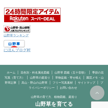
山野草ランキング
にほんブログ村
ホーム
花色別・科名属名図鑑
山野草 図鑑（五十音順）
季節の花
写真（育て方）
山野草の庭造り
草物盆栽・寄せ植え
園芸メモ・山
野草記事
高山・野山の山野草
フリー写真素材
サイトマップ
プ
ライバシーポリシー
お問い合わせ
山野草の育て方、植物図鑑、庭造り
山野草を育てる