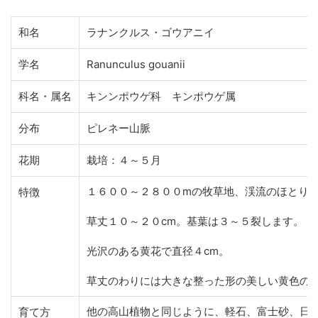
和名
ラナンクルス・ゴウアニイ
学名
Ranunculus gouanii
科名・属名
キンンポウゲ科 キンポウゲ属
分布
ピレネー山脈
花期
栽培：４～５月
１６００～２８００mの牧草地、渓流のほとり
特徴
草丈１０～２０cm。基葉は３～５裂します。
光沢のある黄花で直径４cm。
草丈のわりには大きな整った形の美しい黄色の
他の高山植物と同じように、軽石、富士砂、日
育て方