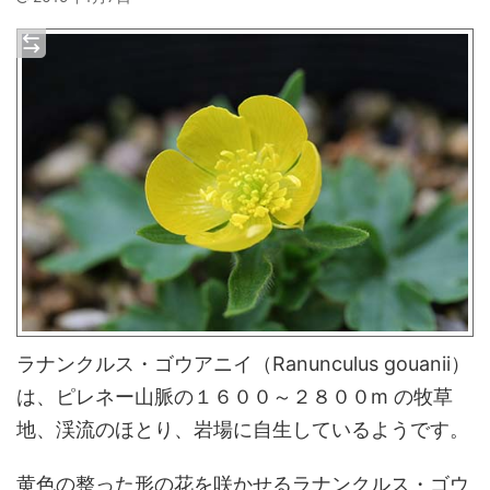
ラナンクルス・ゴウアニイ（Ranunculus gouanii）
は、ピレネー山脈の１６００～２８００m の牧草
地、渓流のほとり、岩場に自生しているようです。
黄色の整った形の花を咲かせるラナンクルス・ゴウ