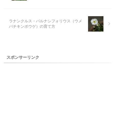
鉢植え、ロックガーデン植え
か株分けをしました。 庭植に
に向いています。 殖えたので
すれば手間のかからず、狭い
ロックガーデンに植えたとこ
庭でも殖えすぎるということ
ラナンクルス・パルナシフォリウス（ウメ
ろ数年の植え替えで元気に花
もないので、手間がかから
バチキンポウゲ）の育て方
が咲き手間がかからない植物
ず、きれいな花を楽しめる植
です。 Dianthus はいろいろ
物です。 丈が少しあります
と育てていますが、種類によ
が、茎が太いので倒れる心配
ってかなり性質が異なるよう
がないのも嬉しいですし、そ
です。 上のオヤマナデシコ
の株の下に、日陰のの植物を
（Dia ...
植えることが出来るので、重
スポンサーリンク
宝しています。 ...