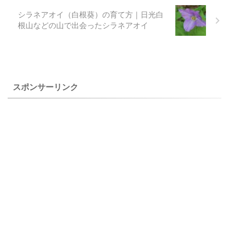
り、零れ種からも殖え、１０
flexuosa 'China Blue'）は、自
シラネアオイ（白根葵）の育て方｜日光白
年を過ぎても元気に毎年花を
宅で２００７年５月２日に撮
根山などの山で出会ったシラネアオイ
咲かせています。 上のラナン
影したものです。 ヒマラヤエ
クルス・ゴウアニイ
ンゴサク（Corydalis flexuosa
（Ranunculus gouanii）は自宅
'China Blue'）の特徴 ...
で２００６年５月７日に撮影
した２００５年７月播種の初
花で ...
スポンサーリンク