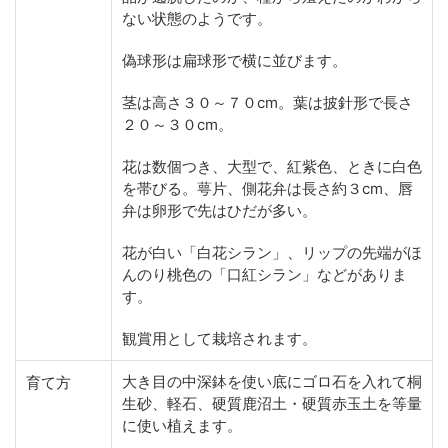
ない状態のようです。
偽球形は扁球形で横に並びます。
茎は高さ３０～７０cm。葉は披針形で長さ
２０～３０cm。
花は数個つき、大型で、紅紫色、ときに白色
を帯びる。萼片、側花弁は長さ約３cm、唇
弁は卵形で先はひだが多い。
花が白い「白花シラン」、リップの先端がほ
んのり桃色の「口紅シラン」などがありま
す。
観賞用として栽培されます。
大き目の中深鉢を使い底にゴロ石を入れて桐
育て方
生砂、軽石、硬質鹿沼土・硬質赤玉土を等量
に使い植えます。