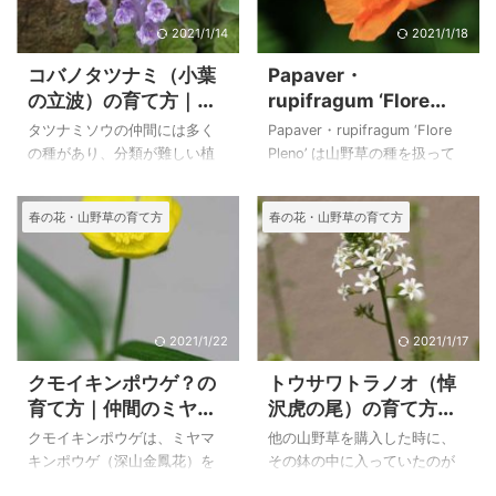
2021/1/14
2021/1/18
コバノタツナミ（小葉
Papaver・
の立波）の育て方｜仲
rupifragum ‘Flore
間のトウゴクシソバタ
Pleno’ の育て方｜帰化
タツナミソウの仲間には多く
Papaver・rupifragum ‘Flore
ツナミの特徴
植物のナガミヒナゲシ
の種があり、分類が難しい植
Pleno’ は山野草の種を扱って
の特徴
物として知られているようで
いる方から、八重咲の海外の
すが、栽培されているものの
芥子だが詳しいことが分から
春の花・山野草の育て方
春の花・山野草の育て方
多くが、コバノタツナミ（小
ないということで、いただい
葉の立波）ということで、庭
た種を育てたものです。 花の
に生えているものは特徴など
写真、草の様子からPapaver
からコバノタツナミとしまし
rupifragum ‘Flore Pleno’では
た。 学者の間でも意見が分か
ないかと思いましたが、確信
れているということで、図鑑
は持てません。 多年草でとて
2021/1/22
2021/1/17
によって違っているというこ
もきれいな花でロックガーデ
クモイキンポウゲ？の
トウサワトラノオ（悼
とですが、日光植物園で写し
ン植えにした楽しみました
育て方｜仲間のミヤマ
沢虎の尾）の育て方｜
たものは、山溪ハンディ図鑑
が、枯れてしまい残念に思っ
キンポウゲ、ヤエミヤ
同じ仲間のオカトラノ
２ 「山に咲く花」を参考に
ています。 下に、帰化植物の
クモイキンポウゲは、ミヤマ
他の山野草を購入した時に、
マキンポウゲ、ウマノ
オ、ヌマトラノオ
して、トウゴクシソバタツナ
ナガミヒナゲシの特徴と写真
キンポウゲ（深山金鳳花）を
その鉢の中に入っていたのが
ミ（東国紫蘇葉立浪）として
を載せています。 Dianthus
アシガタ、ハイキンポ
全体に小さくしたような姿
トウサワトラノオ（悼沢虎の