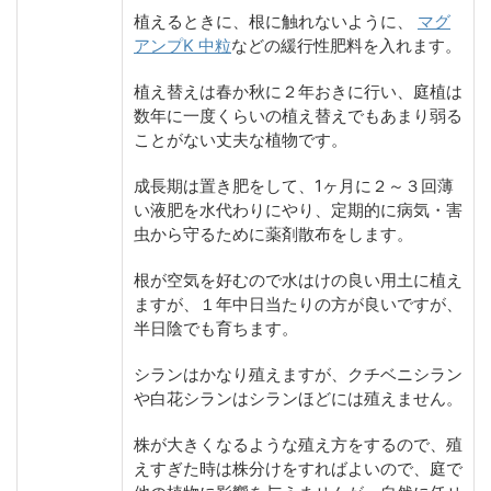
植えるときに、根に触れないように、
マグ
アンプK 中粒
などの緩行性肥料を入れます。
植え替えは春か秋に２年おきに行い、庭植は
数年に一度くらいの植え替えでもあまり弱る
ことがない丈夫な植物です。
成長期は置き肥をして、1ヶ月に２～３回薄
い液肥を水代わりにやり、定期的に病気・害
虫から守るために薬剤散布をします。
根が空気を好むので水はけの良い用土に植え
ますが、１年中日当たりの方が良いですが、
半日陰でも育ちます。
シランはかなり殖えますが、クチベニシラン
や白花シランはシランほどには殖えません。
株が大きくなるような殖え方をするので、殖
えすぎた時は株分けをすればよいので、庭で