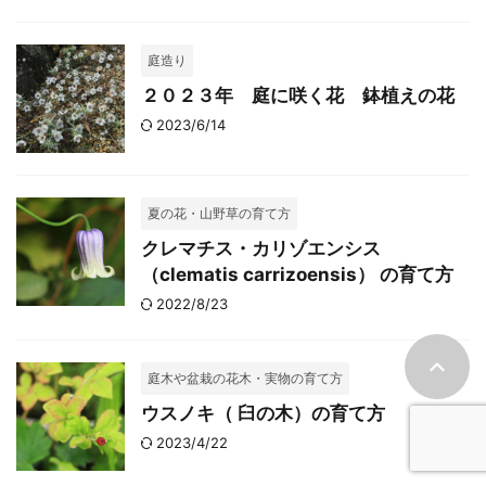
庭造り
２０２３年 庭に咲く花 鉢植えの花
2023/6/14
夏の花・山野草の育て方
クレマチス・カリゾエンシス
（clematis carrizoensis） の育て方
2022/8/23
庭木や盆栽の花木・実物の育て方
ウスノキ（ 臼の木）の育て方
2023/4/22