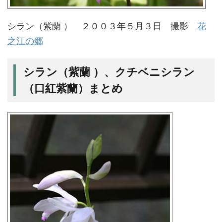
シラン（紫蘭 ） ２００３年５月３日 撮影
花
之江の郷
シラン（紫蘭 ）、クチベニシラン
（口紅紫蘭）まとめ