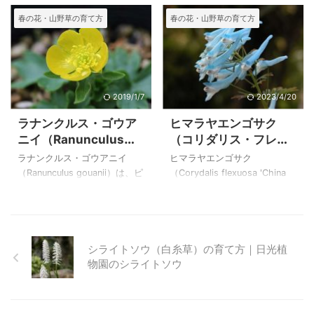
載せています。 また、三毳東
はいろいろと ...
ウゲ、キツネノボタン
で、とても可憐で素敵な花で
尾）でした。絶滅危惧種に指
春の花・山野草の育て方
春の花・山野草の育て方
口の返り咲きのコバノタツナ
すが、詳しいことがわかって
定されて、国内では唯一、愛
の特徴
ミ（小葉の立波）に白花、青
いません。 山野草を育ててい
知県の限定された地域に自生
花、紫花と色 ...
る友人からいただいたもので
するとされていました。 栃木
すが、図鑑を調べても、ネッ
県では絶滅したとされていた
トで調べても名前が出てきま
トウサワトラノオ（悼沢虎の
せん。しかし花を見ただけで
尾）が偶然見つかり、現在保
2019/1/7
2023/4/20
キンポウゲの中間であること
護育成されているようです。
ラナンクルス・ゴウア
ヒマラヤエンゴサク
は間違いがありません。どな
自生地にはいつか行って見よ
ニイ（Ranunculus
（コリダリス・フレキ
たかお分かりの方お教えいた
うと思いながらもまだ見てい
gouanii）の育て方
シオーサ）の育て方の
だけると嬉しいと思います。
ないのですが、我が家の零れ
ラナンクルス・ゴウアニイ
ヒマラヤエンゴサク
育て方
このページには同じ仲間の礼
種からだろうトウサワトラノ
（Ranunculus gouanii）は、ピ
（Corydalis flexuosa 'China
文島や大雪山で写したミヤマ
オが小さな花をつけた後にか
レネー山脈の１６００～２８
Blue'）は根茎の宿根草です。
キンポウゲ（深山金鳳花）、
なり元気に育っています。 休
００m の牧草地、渓流のほと
花後の夏に休眠期になります
ヤエミヤマキンポウゲ（八重
耕田などに生えているという
り、岩場に自生しているよう
ので、根茎が腐らないように
深山金鳳花）の特徴の他、ウ
ことから、田が整備され、用
です。 黄色の整った形の花を
屋根下で管理して、芽が動き
マノアシガタ（ ...
水路がコンク ...
咲かせるラナンクルス・ゴウ
出す前の晩夏に植え替えるの
シライトソウ（白糸草）の育て方｜日光植
アニイは日本にはない美しさ
がコツです。 庭植にしてい
物園のシライトソウ
を持ったラナンクルスの仲間
て、数年で枯れたことから鉢
です。 高山に自生する花です
栽培にしています。 上のヒマ
が、株わけができるようにな
ラヤエンゴサク（Corydalis