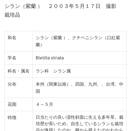
シラン（紫蘭 ） ２００３年５月１７日 撮影
栽培品
和名
シラン（紫蘭 ）、クチベニシラン（口紅紫
蘭）
学名
Bletilla striata
科名・属名
ラン科 シラン属
分布
本州（関東以南）、四国、九州、、台湾、中
国
花期
４～５月
日当たりの良い湿性斜面に生える多年草。栽
特徴
培歴が長いため、自生しているシランも栽培
品が逸脱したのか、種から殖えたのかわから