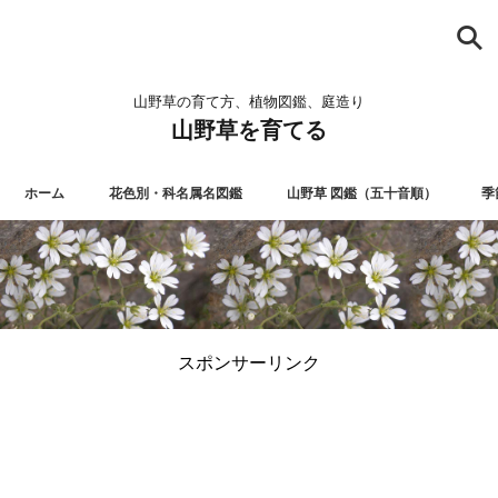
山野草の育て方、植物図鑑、庭造り
山野草を育てる
ホーム
花色別・科名属名図鑑
山野草 図鑑（五十音順）
季
スポンサーリンク