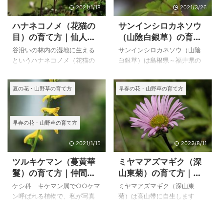
に種を播きましたが、２００
ので、２本以上は必要で受粉
2021/1/18
2021/3/26
５年にはたくさんの苗から花
をしてあげなければならない
ハナネコノメ（花猫の
サンインシロカネソウ
が咲きましたが、白花種も入
ことになります。 種さえでき
目）の育て方｜仙人ヶ
（山陰白銀草）の育て
っていました。 同じ種袋から
れば、沢山殖やすことが出来
岳のハナネコノメ
方
芽生えたものが、シロバナも
そうなので、１本を大切に育
谷沿いの林内の湿地に生える
サンインシロカネソウ（山陰
たくさん芽生えたので、栽培
てていましたが、繁殖も試み
というハナネコノメ（花猫の
白銀草）は島根県～福井県の
品の種だったのではないかと
たいと思うようになりまし
目）は、叔父の家で岩から滝
日本海側の温帯林の渓流畔や
思いました。その後シロバナ
た。 上のアワコバイモ（阿波
のように細い井戸水を流して
濡れた岩壁などに生育する多
夏の花・山野草の育て方
早春の花・山野草の育て方
ネムロコザクラという種を頂
小貝母）は、自宅で２０１１
いる場所に、群生している花
年草です。 我が家はサンイン
いて播いたものは白花だけで
年３月１３日に撮影したもの
を見て一目で大好きになった
シロカネソウ（山陰白銀草）
した。 八方尾 ...
です。 アワコ ...
花です。 沢山あった花を少し
の種をいただいて育てました
分けてもらい、水盤に溶岩を
が、アズマシロカネソウより
早春の花・山野草の育て方
入れて植えましたが、叔父の
開花までに時間がかかってし
家のようにはうまくいきませ
まいました。 トウゴクサバノ
2021/1/15
2022/8/11
んでした。 叔父の家は夏でも
オや、アズマシロカネソウの
ツルキケマン（蔓黄華
ミヤマアズマギク（深
細い井戸水が流れていたので
仲間だとわかる葉と姿をして
鬘）の育て方｜仲間の
山東菊）の育て方｜仲
すから、涼しくハナネコノメ
います。 仲間のトウゴクサバ
ミヤマキケマン、ムラ
間のジョウシュウアズ
が好むような場所でしたが、
ノオの自生地は近いの自生地
ケシ科 キケマン属で○○ケマ
ミヤマアズマギク（深山東
サキケマン、シロヤブ
マギク（上州東菊）の
水盤にはった夏に温まる水で
を見たことがありますが、日
ン呼ばれる植物で、私が写真
菊）は高山帯に自生します
はダメだったことは必定だっ
本海側の気候は太平洋側に比
ケマン、ユキヤブケマ
特徴
を写した植物をまとめておく
が、私は山で出会う前から栽
たと思います。 鉢に植えたと
べて異なっているところが多
ンの特徴
ことにしました。この中で私
培していました。その後、早