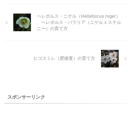
ころ、意外に元気に育つこと
いためでしょうか。アズマシ
が種をいただいて播いたの
池峰山に登った時に礫地の際
が分かり、現在増殖中です。
ロカネソウと同じように殖え
は、ツルキケマンだけです。
の方に咲いている淡い赤紫の
ヘレボルス・ニゲル（Helleborus niger）
仙人ヶ岳 ...
にくいよう ...
そのツルキケマンも、１年草
花を見ることになりますが、
、ヘレボルス・バラリア（ニゲル x ステル
だったこともあり、採種がで
育てている花色とはかなり違
ニー）の育て方
きずに１度だけ花を見ただけ
っていましたが、姿、容から
でした。 しかし、種をいただ
ミヤマアズマギクだとわかり
いて播いたことによって、出
ました。 それから、２０年以
会うことのなかった花を見る
上過ぎて八方尾根でも、登山
ことができ、写真を写せたこ
道のすぐ近くで、早池峰山で
ヒゴスミレ（肥後菫）の育て方
とは嬉しいことでした。 ムラ
見たのと同じような色のミヤ
サキケマンは庭に生えていた
マアズマギクに出会いまし
ものですので、シロヤブケマ
た。 色には変化があると、図
ンは身近な山で移しユキヤブ
鑑に書いてあるので、栽培品
ケマンは種をいただいて播い
もミヤマアズマギクに間違い
たものです。 上のツルキケマ
がないのだろうと思いました
スポンサーリンク
ン（蔓黄 ...
が、淡い青色のミヤ ...