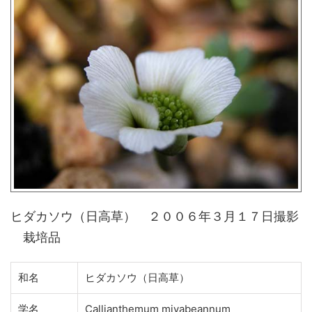
ヒダカソウ（日高草） ２００６年３月１７日撮影
栽培品
和名
ヒダカソウ（日高草）
学名
Callianthemum miyabeannum