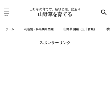
山野草の育て方、植物図鑑、庭造り
山野草を育てる
ホーム
花色別・科名属名図鑑
山野草 図鑑（五十音順）
季
スポンサーリンク