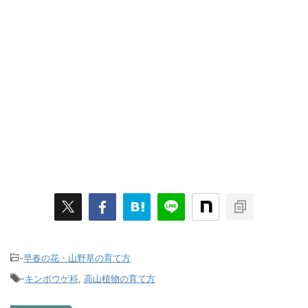
-
早春の花・山野草の育て方
-
キンポウゲ科
,
高山植物の育て方