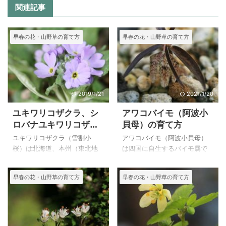
関連記事
早春の花・山野草の育て方
早春の花・山野草の育て方
2019/1/21
2021/1/20
ユキワリコザクラ、シ
アワコバイモ（阿波小
ロバナユキワリコザク
貝母）の育て方
ラの育て方｜ユキワリ
ユキワリコザクラ（雪割小
アワコバイモ（阿波小貝母）
ソウ
桜）は北海道、本州（東北地
は四国に自生するバイモ属で
方）に自生するコザクラで、
すが、球根自体はあまり殖え
ユキワリソウの変種というこ
ることがないために、種から
早春の花・山野草の育て方
早春の花・山野草の育て方
とです。ユキワリソウはユキ
殖やすほかはないので種がで
ワリコザクラの種を播く前に
きるのを待っていたのです
八方尾根で見たことがあり、
が、自家受粉では種ができに
下に写真があります。 ユキワ
くいことを最近知りました。
リコザクラは２００４年１月
早春の虫が少ないころに咲く