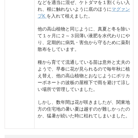
などを適当に混ぜ、ケトダマを１割くらい入
れ、根に触れないように底のほうに
マグァン
プK
を入れて植えました。
他の高山植物と同じように、真夏と冬を除い
て１ヶ月に２～３回薄い液肥を水代わりにや
り、定期的に病気・害虫から守るために薬剤
散布をしています。
種から育てて流通している苗は意外と丈夫の
ようで、早春に花が見られるので毎年秋に植
え替え、他の高山植物とおなじようにポリカ
ーボネートの波板の屋根下で雨を避けて涼し
い場所で管理していました。
しかし、数年間は花が咲きましたが、関東地
方の住宅地の暑い夏は越すのが難しかったの
か、猛暑が続いた時に枯れてしまいました。