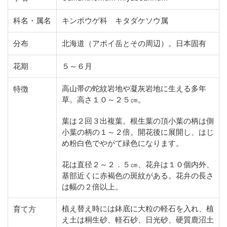
科名・属名
キンポウゲ科 キタダケソウ属
分布
北海道（アポイ岳とその周辺）。日本固有
花期
５～６月
高山帯の蛇紋岩地や凝灰岩地に生える多年
特徴
草。高さ１０～２５㎝。
葉は２回３出複葉。根生葉の頂小葉の柄は側
小葉の柄の１～２倍。開花後に展開し、はじ
め粉白色でやがて緑色になります。
花は直径２～２．５㎝、花弁は１０個内外、
基部近くに赤褐色の斑紋がある。花弁の長さ
は幅の２倍以上。
植え替え時には鉢底に大粒の軽石を入れ、植
育て方
え土は桐生砂、軽石砂、日光砂、硬質鹿沼土