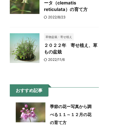
ータ（clematis
reticulata）の育て方
2022/8/23
草物盆栽・寄せ植え
２０２２年 寄せ植え、草
もの盆栽
2022/11/6
おすすめ記事
季節の花ー写真から調
べる１１～１２月の花
の育て方