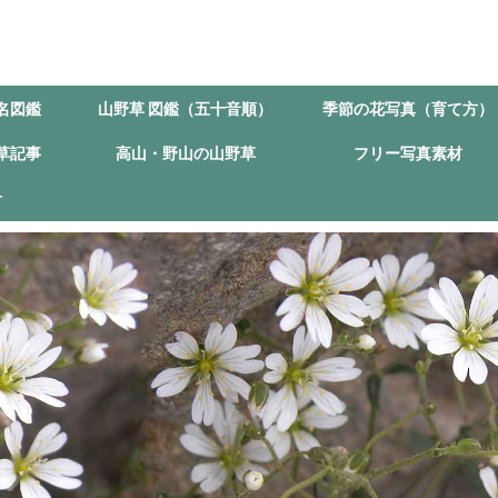
名図鑑
山野草 図鑑（五十音順）
季節の花写真（育て方）
草記事
高山・野山の山野草
フリー写真素材
せ