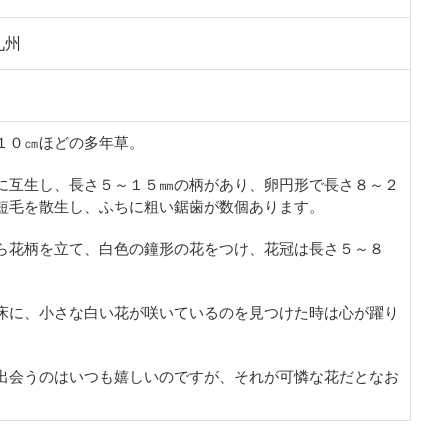
九州
１０㎝ほどの多年草。
に互生し、長さ５～１５㎜の柄があり、卵円形で長さ８～２
短毛を散生し、ふちに粗い鋸歯が数個あります。
ら花柄を立て、白色の鐘形の花をつけ、花冠は長さ５～８
床に、小さな白い花が咲いているのを見つけた時は心が躍り
出会うのはいつも嬉しいのですが、それが可憐な花だとなお