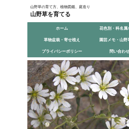
山野草の育て方、植物図鑑、庭造り
山野草を育てる
ホーム
花色別・科名属
草物盆栽・寄せ植え
園芸メモ・山野
プライバシーポリシー
問い合わ