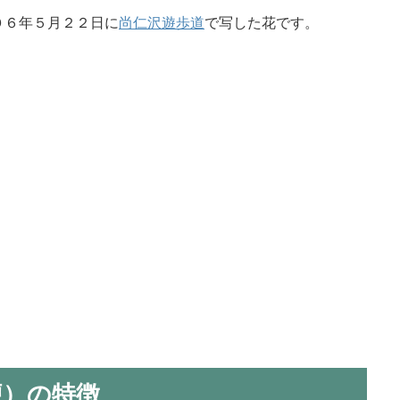
０６年５月２２日に
尚仁沢遊歩道
で写した花です。
梗）の特徴