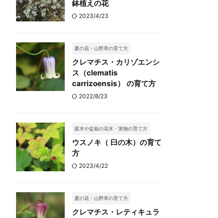
鉢植えの花
2023/4/23
夏の花・山野草の育て方
クレマチス・カリゾエンシ
ス（clematis
carrizoensis） の育て方
2022/8/23
庭木や盆栽の花木・実物の育て方
ウスノキ（ 臼の木）の育て
方
2023/4/22
夏の花・山野草の育て方
クレマチス・レティキュラ