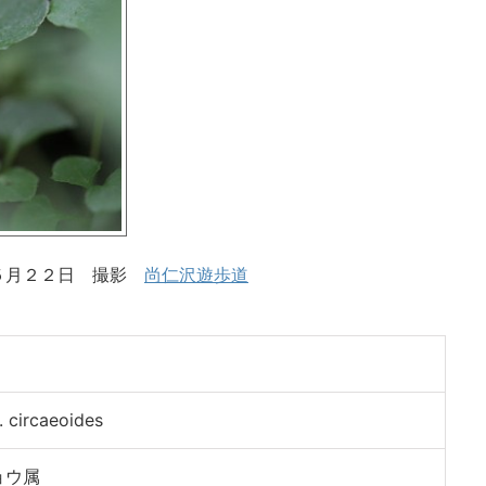
５月２２日 撮影
尚仁沢遊歩道
）
. circaeoides
ョウ属