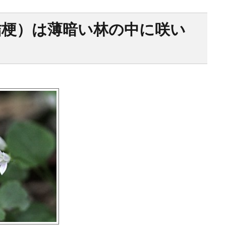
桔梗）は薄暗い林の中に咲い