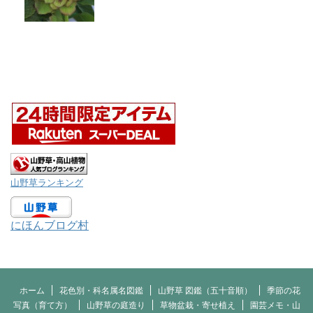
山野草ランキング
にほんブログ村
ホーム
花色別・科名属名図鑑
山野草 図鑑（五十音順）
季節の花
写真（育て方）
山野草の庭造り
草物盆栽・寄せ植え
園芸メモ・山