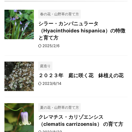
春の花・山野草の育て方
シラー・カンパニュラータ
（Hyacinthoides hispanica）の特徴
と育て方
2025/2/6
庭造り
２０２３年 庭に咲く花 鉢植えの花
2023/6/14
夏の花・山野草の育て方
クレマチス・カリゾエンシス
（clematis carrizoensis） の育て方
2022/8/23