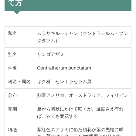
て方
和名
ムラサキルーシャン（ケントラテルム・プン
クタツム）
別名
リンゴアザミ
学名
Centratherum punctatum
科名・属名
キク科 セントラセラム属
分布
熱帯アメリカ、オーストラリア、フィリピン
花期
夏から初秋にかけて咲くが、温度さえ有れ
ば、冬でも開花する
紫紅色のアザミに似た頭花が茎の先端に咲
特徴