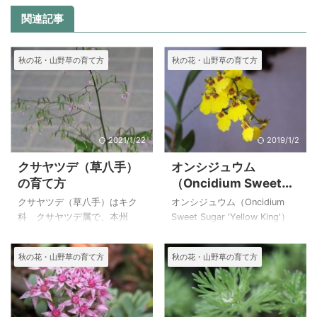
関連記事
秋の花・山野草の育て方
秋の花・山野草の育て方
2021/1/22
2019/1/2
クサヤツデ（草八手）
オンシジュウム
の育て方
（Oncidium Sweet
Sugar 'Yellow King'）
クサヤツデ（草八手）はキク
オンシジュウム（Oncidium
の育て方
科 クサヤツデ属で、本州
Sweet Sugar 'Yellow King'）
（神奈川県～近畿地方の太平
は、中南米の熱帯・亜熱帯地
洋側）、四国、九州の山地に
域に広く分布するランの仲間
秋の花・山野草の育て方
秋の花・山野草の育て方
生える多年草で、日本特産で
で、様々な品種があるようで
す。 茎は高さ０．４～１ｍに
すが、比較的育てやすい品種
なりますが、栽培品は０．５m
が流通しているようです。 私
くらいです。 花は黒紫色（我
は小型の花の咲いている小さ