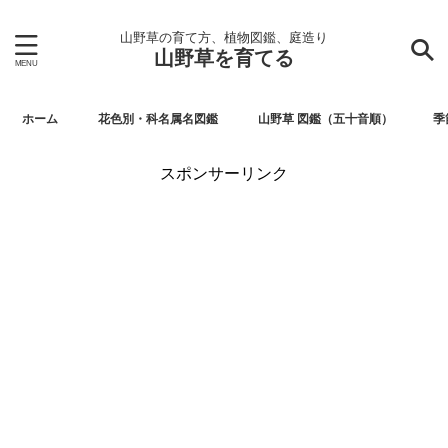
山野草の育て方、植物図鑑、庭造り
山野草を育てる
ホーム
花色別・科名属名図鑑
山野草 図鑑（五十音順）
季
スポンサーリンク