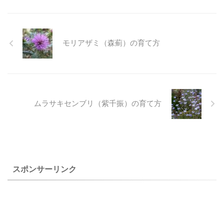
ヤ）は、自宅で２００４年９
た葉です。 アサギリソウ（朝
ソウ（大文字草）は、北海
すが、白地に藤色を帯びた色
月１２日に撮影した花です。
霧草）の特徴と育て方 アサギ
道、本州、四国、九州の山地
合いが美しい少し小さめの花
カラフトミセバヤ（エゾミセ
リソウ（朝霧草） ２００３
の湿った岩上や渓谷の岩上に
がきれいな野菊です。 ノコン
バヤ）の ...
年９月１８ ...
生える多年草で、花茎は高さ
ギクとシロギク系の雑種らし
モリアザミ（森薊）の育て方
１０～３０㎝です。 分布が広
いということで、ノコンギク
いので、多くの変種があり、
のように倒れにくい茎で、鉢
地域によっての変化もありま
に群生させると見ごたえがあ
す。我が家には「ウラベニダ
ります。 上のキヨスミコンギ
イモンジソウ」など葉の変化
ク（清澄紺菊）は、自宅で２
のあったものなど、ラベルの
０１８年１１月１日に撮影し
ムラサキセンブリ（紫千振）の育て方
付いたものが数種あったので
たものです。 キヨスミコンギ
すが、ラベルが消えてしま
ク（清澄紺菊）の特徴と育て
い、交配を繰り返してしまた
方 キヨスミコンギク（清澄紺
ようで、現在はいろいろな花
菊） ２０１５年１１月４
色が出ています。 園芸店には
日 撮影 栽培品 和名 キヨス
葉の変化だけでなく、花の変
ミコンギク（清澄紺菊） 学名
スポンサーリンク
化もかなり多く華や ...
A ...