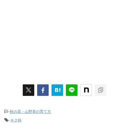
-
秋の花・山野草の育て方
-
キク科