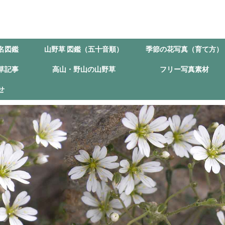
名図鑑
山野草 図鑑（五十音順）
季節の花写真（育て方）
草記事
高山・野山の山野草
フリー写真素材
せ