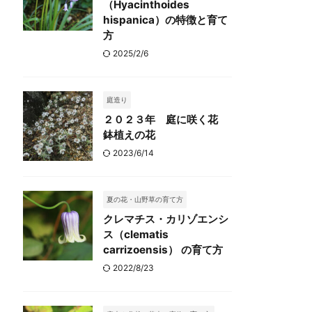
（Hyacinthoides
hispanica）の特徴と育て
方
2025/2/6
庭造り
２０２３年 庭に咲く花
鉢植えの花
2023/6/14
夏の花・山野草の育て方
クレマチス・カリゾエンシ
ス（clematis
carrizoensis） の育て方
2022/8/23