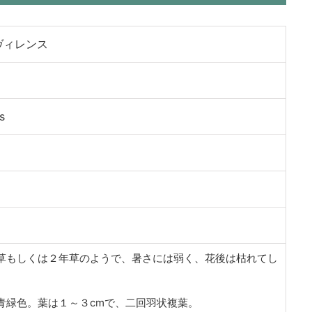
ヴィレンス
s
草もしくは２年草のようで、暑さには弱く、花後は枯れてし
青緑色。葉は１～３cmで、二回羽状複葉。