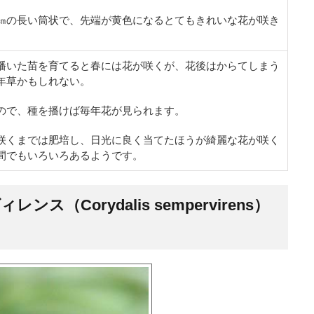
㎝の長い筒状で、先端が黄色になるとてもきれいな花が咲き
播いた苗を育てると春には花が咲くが、花後はからてしまう
年草かもしれない。
ので、種を播けば毎年花が見られます。
咲くまでは肥培し、日光に良く当てたほうが綺麗な花が咲く
間でもいろいろあるようです。
（Corydalis sempervirens）