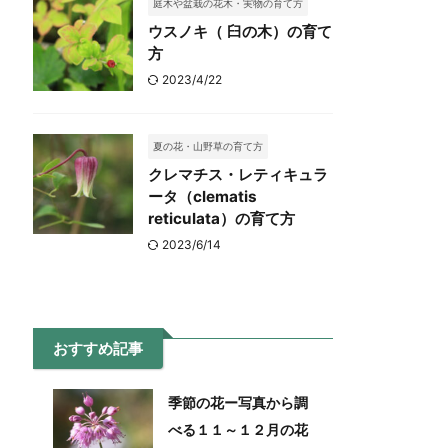
庭木や盆栽の花木・実物の育て方
ウスノキ（ 臼の木）の育て
方
2023/4/22
夏の花・山野草の育て方
クレマチス・レティキュラ
ータ（clematis
reticulata）の育て方
2023/6/14
おすすめ記事
季節の花ー写真から調
べる１１～１２月の花