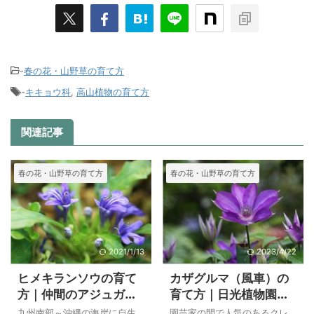
-
春の花・山野草の育て方
-
キキョウ科
,
高山植物の育て方
関連記事
春の花・山野草の育て方
春の花・山野草の育て方
2021/1/13
2023/4/22
ヒメキランソウの育て
カザグルマ（風車）の
方｜仲間のアジュガ、
育て方｜日光植物園の
オウギカズラ、ヒイラ
カザグルマ
九州南部～沖縄の海岸に自生
園芸家の間で人気のあるクレ