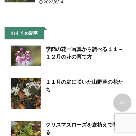
2023/6/14
おすすめ記事
季節の花ー写真から調べる１１～
１２月の花の育て方
１１月の庭に咲いた山野草の花た
ち
クリスマスローズを庭植えで育て
る