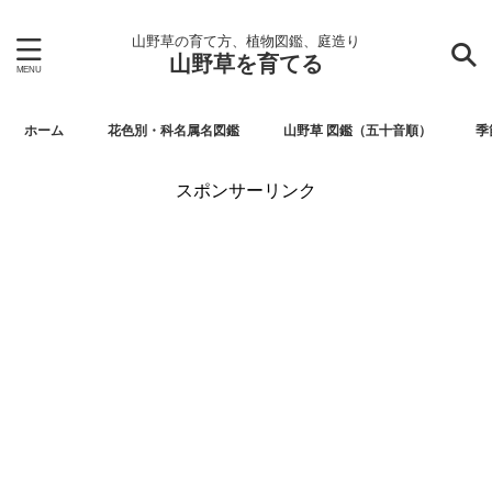
山野草の育て方、植物図鑑、庭造り
山野草を育てる
ホーム
花色別・科名属名図鑑
山野草 図鑑（五十音順）
季
スポンサーリンク