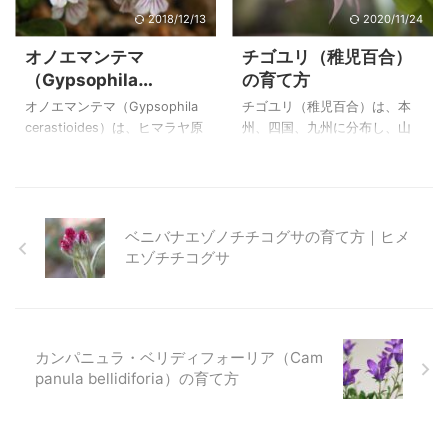
栽培にしています。 上のヒマ
下向きに咲く姿はとても魅力
2018/12/13
2020/11/24
ラヤエンゴサク（Corydalis
的でした。夏には葉が弱って
オノエマンテマ
チゴユリ（稚児百合）
flexuosa 'China Blue'）は、自
しまいましたが数年間花が咲
（Gypsophila
の育て方
宅で２００７年５月２日に撮
いてくれたのは嬉しいことで
cerastioides）の育て
影したものです。 ヒマラヤエ
した。 上のプリムラ・ルテオ
オノエマンテマ（Gypsophila
チゴユリ（稚児百合）は、本
方
ンゴサク（Corydalis flexuosa
ラ（Primula luteola）は自宅で
cerastioides）は、ヒマラヤ原
州、四国、九州に分布し、山
'China Blue'）の特徴 ...
２００６年５月９日に撮影し
産で、標高２８００～４００
野の林内に生える高さ２０～
た２００４年３月に播種した
０mの草原や雑木林に生育して
３５cmの多年草です。 ピンク
苗からの花です。 ...
いるということなので高山植
色の花や緑色の花、斑入りな
物ですが、その割には育てる
どがあり、愛好家に好まれて
のが楽な植物です。 酸性度を
栽培されているようです。 わ
ベニバナエゾノチチコグサの育て方｜ヒメ
嫌うことから、植え付け用土
が家も斑入り種はあまり殖え
エゾチチコグサ
は草木灰、苦土石灰などで中
ませんが、野生種は庭木の下
和しておいたものを使いま
に地下茎を伸ばして殖えてい
す。白い石灰は使いにくいの
ます。 上のチゴユリ（稚児百
で使わない方が無難です。 加
合）は自宅で２０１９年４月
カンパニュラ・ベリディフォーリア（Cam
湿は嫌うようですが、水はけ
１２日に撮影した斑入り葉の
panula bellidiforia）の育て方
を良くしたロックガーデンで
花です。 チゴユリ（稚児百
は殖え広がって咲かせること
合）の特徴と育て方 斑入りチ
が出来ます。 上のオノエマン
ゴユリ（斑入り稚児百合）
テマ（Gypsophila
２０２０年４月８日 撮影