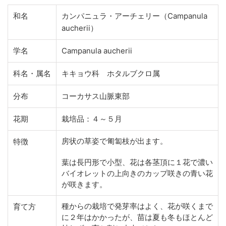
和名
カンパニュラ・アーチェリー（Campanula
aucherii）
学名
Campanula aucherii
科名・属名
キキョウ科 ホタルブクロ属
分布
コーカサス山脈東部
花期
栽培品：４～５月
房状の草姿で匍匐枝が出ます。
特徴
葉は長円形で小型、花は各茎頂に１花で濃い
バイオレットの上向きのカップ咲きの青い花
が咲きます。
種からの栽培で発芽率はよく、花が咲くまで
育て方
に２年はかかったが、苗は夏も冬もほとんど