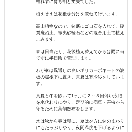
枯れずに育ち割と丈夫でした。
植え替えは花後株分けを兼ねて行います。
高山植物なので、鉢底にゴロ石を入れて、硬
質鹿沼土、蝦夷砂軽石などの混合用土で植え
こみます。
春は日当たり、花後植え替えてからは雨に当
てずに半日陰で管理します。
わが家は風通しの良いポリカーボネートの波
板の屋根下に置き、真夏は寒冷紗をしていま
す。
真夏と冬を除いて1ヶ月に２～３回薄い液肥
を水代わりにやり、定期的に病気・害虫から
守るために薬剤散布をします。
水は秋から春は朝に、夏は夕方に鉢のまわり
にもたっぷりやり、夜間温度を下げるように