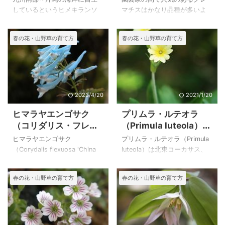
ギソウ、ケブカツルカ
しているというヒメキランソ
マチスはかなり品種が多いよ
コソウ、ジュウニヒト
ウ（姫金瘡小草）の苗をいた
うですが、その多くがカザグ
エ、シロバナニシキゴ
だいて１０年以上育てていま
ルマとの交配によってつくら
春の花・山野草の育て方
春の花・山野草の育て方
す。つやのある葉と紫の花が
れたと言います。 原種が絶滅
ロモの特徴
とっても可憐な植物です。 朝
危惧種になっていることか
夕の冷え込みの強い関東地方
ら、原種をあまり見たことが
では庭に植えることはできな
ない方が多く、原種との区別
いので鉢植えにしています
が難しくなっているようで
が、家に取り込まないと枯れ
す。 日本のセンニンソウ属の
2023/4/20
2021/1/20
てしまいます。 その仲間のキ
代表的な植物である日光植物
ヒマラヤエンゴサク
プリムラ・ルテオラ
ランソウ属の植物のアジュ
園で写したセンニンソウも載
（コリダリス・フレキ
（Primula luteola）の
ガ、オウギカズラ、ヒイラギ
せています。また日本に自生
シオーサ）の育て方の
育て方
ソウ、ケブカツルカコソウ、
するセンニンソウ属のハンシ
ヒマラヤエンゴサク
プリムラ・ルテオラ（Primula
育て方
ジュウニヒトエを写していま
ョウヅル、ミヤマハンショウ
（Corydalis flexuosa 'China
luteola）は北東コーカサス、
すので一緒に載せて、その違
ヅル、クサボタンなどは別の
Blue'）は根茎の宿根草です。
Daghestan の地域固有種で、
いを比べてみることにしまし
ページに載せています 上のカ
花後の夏に休眠期になります
１４００～３０００mで見られ
春の花・山野草の育て方
春の花・山野草の育て方
た。 上のヒメキランソウ（姫
ザグルマは、自宅で２０２０
ので、根茎が腐らないように
るようです。また、湿性のプ
金瘡小草）は、２００７年５
年５月４日に撮影したもので
屋根下で管理して、芽が動き
リムラで葉が大きくなり、と
月２７日に自宅 ...
す。 カザグル ...
出す前の晩夏に植え替えるの
ても素敵な花姿に感動しまし
がコツです。 庭植にしてい
た。 傘状に１０～２５花の硫
て、数年で枯れたことから鉢
黄黄色の花が密集して、やや