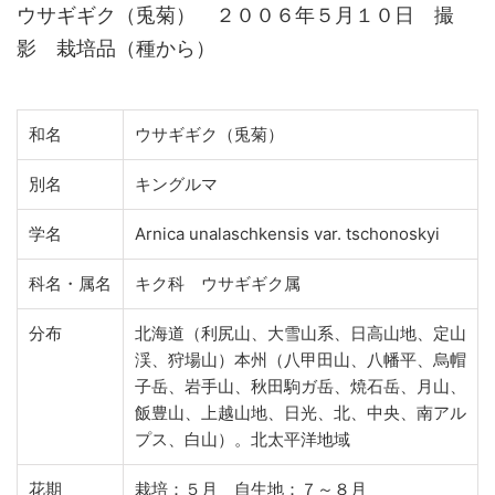
ウサギギク（兎菊） ２００６年５月１０日 撮
影 栽培品（種から）
和名
ウサギギク（兎菊）
別名
キングルマ
学名
Arnica unalaschkensis var. tschonoskyi
科名・属名
キク科 ウサギギク属
分布
北海道（利尻山、大雪山系、日高山地、定山
渓、狩場山）本州（八甲田山、八幡平、烏帽
子岳、岩手山、秋田駒ガ岳、焼石岳、月山、
飯豊山、上越山地、日光、北、中央、南アル
プス、白山）。北太平洋地域
花期
栽培：５月 自生地：７～８月