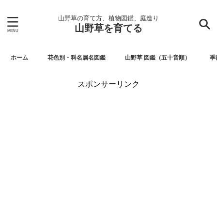
山野草の育て方、植物図鑑、庭造り
山野草を育てる
ホーム
花色別・科名属名図鑑
山野草 図鑑（五十音順）
季
スポンサーリンク