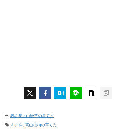
-
春の花・山野草の育て方
-
キク科
,
高山植物の育て方