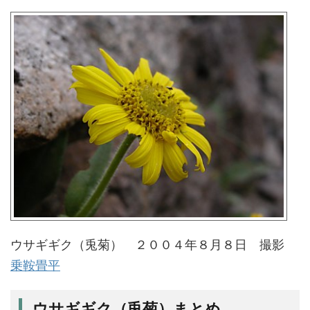
ウサギギク（兎菊） ２００４年８月８日 撮影
乗鞍畳平
ウサギギク（兎菊）まとめ