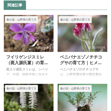
関連記事
春の花・山野草の育て方
春の花・山野草の育て方
2019/8/3
2021/1/24
フイリゲンジスミレ
ベニバナエゾノチチコ
（斑入源氏菫）の育て
グサの育て方｜ヒメエ
方
ゾチチコグサ
斑入り源氏スミレは、シベリ
ベニバナエゾのチチコグサ
ア、中国、朝鮮半島に自生す
は、山野草愛好家や園芸愛好
るスミレで、日本では園芸品
家などに好まれて栽培されて
種として育てられているよう
いるエゾノチチコグサにと同
春の花・山野草の育て方
春の花・山野草の育て方
です。 日本にはゲンジスミレ
属の植物です。 エゾノチチコ
があり青森～岩手県の太平洋
グサは白花ですが、名前のよ
側、中部地方～関東地方の内
うにベニバナエゾのチチコグ
陸部、岡山県、愛媛県の４か
サは花径の先に見え始めたこ
所に自生しているが、どの自
ろに紅色がとても愛らしい花