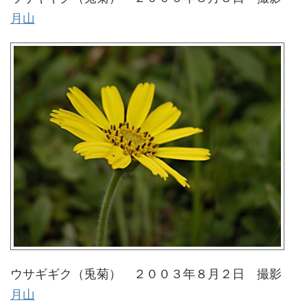
月山
ウサギギク（兎菊） ２００３年８月２日 撮影
月山