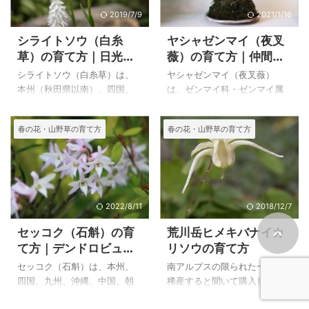
生地も個体数が少ないようで
です。 その上、育てやすく、
2019/7/9
2021/1/16
す。 このゲンジスミレの母種
増殖も旺盛なのでロックがー
シライトソウ（白糸
ヤシャゼンマイ（夜叉
が斑入りゲンジスミレという
でには欠かせない花になって
草）の育て方｜日光植
薇）の育て方｜仲間の
ことです。植物の世界はかな
います。 上のベニバナエゾノ
物園のシライトソウ
ゼンマイ（薇）
り複雑だと思いました。 上の
チチコグサは、自宅で２００
シライトソウ（白糸草）は、
ヤシャゼンマイ（夜叉薇）
フイリゲンジスミレ（斑入源
７年４月２６日に撮影したも
本州（秋田県以南）、四国、
は、ゼンマイ科・ゼンマイ属
氏菫）は２００４年４月１２
のです。 ベニバナエゾノチチ
九州に分布し、山地の林内や
で、本州、四国、九州の渓流
日に自宅で撮影したもので
コグサの特徴と育て方 ベニバ
谷沿いにに生える、１５～４
の増水時に水をかぶるような
春の花・山野草の育て方
春の花・山野草の育て方
す。 フイリゲンジスミレ（斑
ナエゾノチチコグサ ２００
０cmの多年草です。 茎頂に長
場所の岩場に生えます。 ゼン
入源氏菫）の特徴と育て方 和
４年４月１５日 撮影 栽培
さ１０～２０cmの総状花序を
マイが渓流の流れにも耐えれ
名 フイ ...
品 ベ ...
だし、白花を多数つけます。
るように進化した種で、葉の
自生地は見たことがありませ
小羽片が水の抵抗を受けにく
んが、日光植物園には沢山の
いような細い楕円形になって
シライトソウが群生していて
います。 持ち越した株が鑑賞
2022/8/11
2018/12/7
とても見事でした。 空中湿度
価値に優れることから、山野
セッコク（石斛）の育
荒川岳ヒメキバナイカ
が高く、様々な木が繁り、流
草愛好家に好んで育てられて
て方｜デンドロビュー
リソウの育て方
れや池もあるので、自生地の
いるようで、私も数本の株を
ムの育て方
ような雰囲気ではないかと思
育てています。 水を切らすと
セッコク（石斛）は、本州、
南アルプスの限られた一部に
うような場所になっていまし
葉が傷んでしまいますが、そ
四国、九州、沖縄、中国、朝
稀産すると聞いて購入したキ
た。下に日光植物園のシライ
のほかはとても丈夫で育てや
鮮に分布する多年草で、森林
バナヒメイカリソウは、荒川
トソウを載せています。 上の
すく、草もの盆栽にすると植