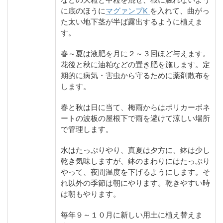
に底のほうに
マグァンプK
を入れて、曲がっ
た太い地下茎が半ば露出するように植えま
す。
春～夏は液肥を月に２～３回ほど与えます。
花後と秋に油粕などの置き肥を施します。定
期的に病気・害虫から守るために薬剤散布を
します。
春と秋は日に当て、梅雨からはポリカーボネ
ートの波板の屋根下で雨を避けて涼しい場所
で管理します。
水はたっぷりやり、真夏は夕方に、鉢は少し
乾き気味しますが、鉢のまわりにはたっぷり
やって、夜間温度を下げるようにします。そ
れ以外の季節は朝にやります。乾きやすい時
は朝もやります。
毎年９～１０月に新しい用土に植え替えま