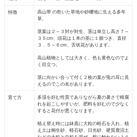
高山帯 の乾いた草地や砂礫地に生える多年
特徴
草。
茎葉は２～３対が対生、茎は単立し高さ７～
３５cm、頭花は１本の茎に１個つき、直径
３．５～６cm、舌状花があります。
高山植物としては大きく、色も黄色なのでよ
く目立つ。
茎に向かい合って付く２枚の葉が兎の耳に見
えるのでこの名があります。
多湿を好む性質でありながら夏の暑さで根腐
育て方
れを起こしやすいが、肥料を好むので少なく
すると花付が悪くなります。
植え替え時には鉢底に大粒の軽石を入れ、植
え土は桐生砂、軽石砂、日光砂、硬質鹿沼土
などの大粒と中粒を混ぜ、根に触れないよう