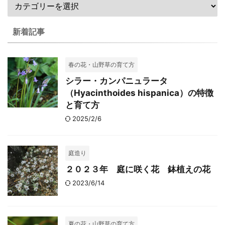
新着記事
春の花・山野草の育て方
シラー・カンパニュラータ
（Hyacinthoides hispanica）の特徴
と育て方
2025/2/6
庭造り
２０２３年 庭に咲く花 鉢植えの花
2023/6/14
夏の花・山野草の育て方