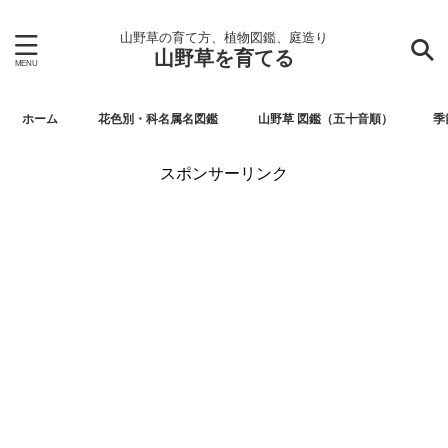
山野草の育て方、植物図鑑、庭造り
山野草を育てる
ホーム
花色別・科名属名図鑑
山野草 図鑑（五十音順）
季
スポンサーリンク