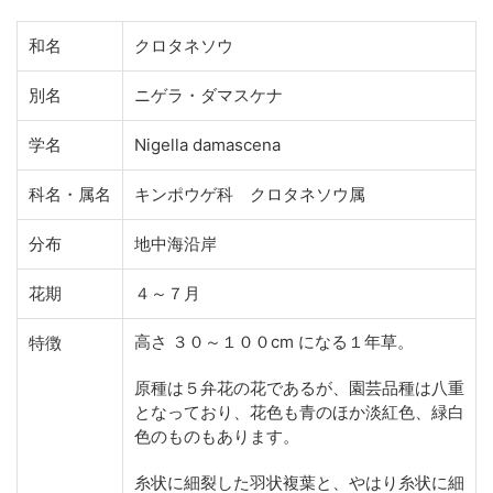
和名
クロタネソウ
別名
ニゲラ・ダマスケナ
学名
Nigella damascena
科名・属名
キンポウゲ科 クロタネソウ属
分布
地中海沿岸
花期
４～７月
高さ ３０～１００cm になる１年草。
特徴
原種は５弁花の花であるが、園芸品種は八重
となっており、花色も青のほか淡紅色、緑白
色のものもあります。
糸状に細裂した羽状複葉と、やはり糸状に細