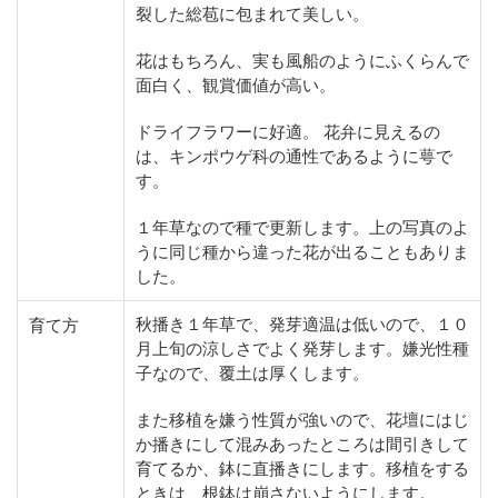
裂した総苞に包まれて美しい。
花はもちろん、実も風船のようにふくらんで
面白く、観賞価値が高い。
ドライフラワーに好適。 花弁に見えるの
は、キンポウゲ科の通性であるように萼で
す。
１年草なので種で更新します。上の写真のよ
うに同じ種から違った花が出ることもありま
した。
秋播き１年草で、発芽適温は低いので、１０
育て方
月上旬の涼しさでよく発芽します。嫌光性種
子なので、覆土は厚くします。
また移植を嫌う性質が強いので、花壇にはじ
か播きにして混みあったところは間引きして
育てるか、鉢に直播きにします。移植をする
ときは、根鉢は崩さないようにします。