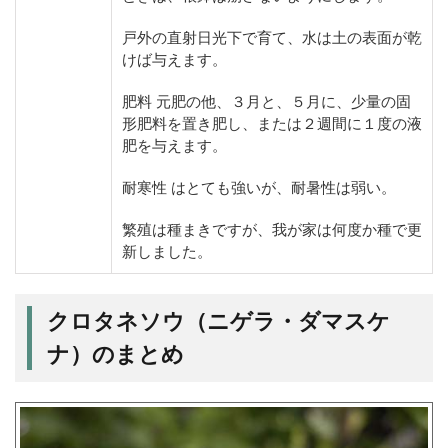
戸外の直射日光下で育て、水は土の表面が乾
けば与えます。
肥料 元肥の他、３月と、５月に、少量の固
形肥料を置き肥し、または２週間に１度の液
肥を与えます。
耐寒性 はとても強いが、耐暑性は弱い。
繁殖は種まきですが、我が家は何度か種で更
新しました。
クロタネソウ（ニゲラ・ダマスケ
ナ）のまとめ