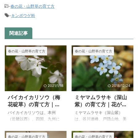
-
春の花・山野草の育て方
-
キンポウゲ科
関連記事
春の花・山野草の育て方
春の花・山野草の育て方
2021/1/18
2018/12/24
バイカイカリソウ（梅
ミヤマムラサキ（深山
花碇草）の育て方｜交
紫）の育て方｜花がよ
雑種の桃色バイカイカ
く似ているワスレナグ
バイカイカリソウは、本州
ミヤマムラサキ（深山紫）
リソウ
サ（ミオソティス・ス
（近畿以西）、四国、九州に
は、谷川連峰、戸隠山地、美
コルピオイデス）の特
自生しているようなので、自
ヶ原、北・南連峰の高山帯の
徴
生地は見たことがありませ
砂礫地や岩場に生えます。苗
春の花・山野草の育て方
春の花・山野草の育て方