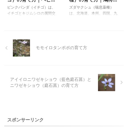
チゴ属のヤブヘビイチ
峠、月山、蔵王芝草平
ん。 種からも育てましたが、
紫葉の園芸品種など花も、葉
ピンクパンダ（イチゴ）は、
ズダヤクシュ（喘息薬種）
ゴの特徴
のズダヤクシュ
花が咲くまでにも行きません
も美しいものが沢山あるよう
イチゴとキジムシロの属間交
は、北海道、本州、四国、九
でした。 上のエゾエンゴサク
です。 わが家で栽培している
配で、イギリスで作出された
州の山地～亜高山帯のブナ帯
（蝦夷延故索）は、自宅で２
ものは、ツボサンゴ（ヒュー
というピンクの花がきれいな
から針葉樹林帯の林内に生え
００３年４月１４日に撮影し
ケラ・サンギネア Heuchera s
いちごですが、食べられるよ
る多年草です。 花はすぐに終
たものです。 エゾエンゴサク
...
うな実はなりません。 ピンク
わりますが、その後の種ので
（蝦夷延故索 ...
の花がきれいなので苗をいた
き始めるころの様子は鑑賞価
モモイロタンポポの育て方
だいて育てていますが、狭い
値があり、長いこと楽しむこ
場所に植えているので、庭に
とのできます。 柔らかい葉と
生えているという状態になっ
地味だが風流のある花は、茶
ています。 庭の真ん中に植え
花として最適です。さほど気
ると蔓を伸ばしてロックガー
を使わなくても育てることが
アイイロニワゼキショウ（藍色庭石菖）と
デン一面に殖える可能性があ
出来る野草であり、１０年以
ニワゼキショウ（庭石菖）の育て方
るので、殖えても良い場所に
上枯れることなく零れ種でも
植えて、ピンクの四季咲きの
育っています 尾瀬 鳩待峠、
花を楽しんでいます。 植物の
月山、蔵王芝草平のズダヤク
性質を考えないで植えると大
シュを下に載せています。 上
変なことになるのを、長い年
のズダヤクシュ（喘息薬種）
月の栽培から学んだからで
は自宅で２００５年４月２５
スポンサーリンク
す。 キジム ...
日に撮影し ...