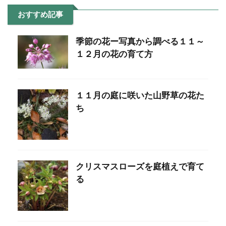
おすすめ記事
季節の花ー写真から調べる１１～
１２月の花の育て方
１１月の庭に咲いた山野草の花た
ち
クリスマスローズを庭植えで育て
る