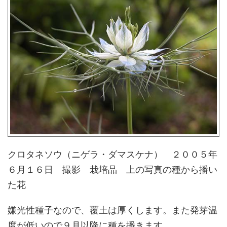
クロタネソウ（ニゲラ・ダマスケナ） ２００５年
６月１６日 撮影 栽培品 上の写真の種から播い
た花
嫌光性種子なので、覆土は厚くします。また発芽温
度が低いので９月以降に種を播きます。