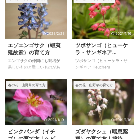
ん。 イカリソウの仲間です
をいただいて、春にワスレナ
が、花の形が梅の花に似てい
グサ（勿忘草）に似た可憐な
て、イカリソウとはかなり違
花に感動していた、その花に
った小さな白い花を咲かせま
思いがけず八方尾根で出会っ
す。 葉はイカリソウの葉を小
た時の喜びは今でも忘れられ
型にしたような葉で、葉を見
ません。 近寄りがたい紫の高
2023/2/21
2021/1/16
れはイカリソウであることが
貴な花ですが、八方尾根は８
エゾエンゴサク（蝦夷
ツボサンゴ（ヒューケ
納得できるような植物です
月になっていたので、少し傷
延故索）の育て方
ラ・サンギネア
が、イカリソウよりかなり小
んでいました。 苗をいただ
Heuchera
型です。 上のバイカイカリソ
き、その後種を播いたので、
エンゴサクの仲間にも栽培が
ツボサンゴ（ヒューケラ・サ
sanguinea）とヒュー
ウ（梅花碇草）は、自宅で２
５年以上は毎年家で、花を見
易しいものと難しいものがあ
ンギネア Heuchera
００９年５月３日に撮影した
ることが出来たことをとても
ケレラ
りますが、エゾエンゴサクは
sanguinea）は、アメリカ南部
ものです。 バイカイカリソウ
幸運に思っています。 似てい
（Heucherella）の育
何度か挑戦しましたが殖やす
からメキシコ北部原産で、主
春の花・山野草の育て方
春の花・山野草の育て方
（梅花碇草）の特徴と育て方
る花は、ワスレナグサの他に
ことまではできませんでし
に岩場に生えますが暑さに弱
て方
バイカイカリソウ（梅花碇
ヤマルリソウ、タチカメバソ
た。 同じ仲間のジロボウエン
いために、山野草のような栽
草） ２００７年 ...
ウ、オンファロ ...
ゴサクは自生地があっている
培をしないといけないようで
ために殖えて仕方がないくら
す。 ティアレラ（スダヤクシ
いでしたが、休眠期が長くゆ
ュ）との交配により作出され
ったりと夏に移行するような
たヒューケレラ
2021/1/19
2021/1/16
冷涼な自生地の植物は春が短
（Heucherella）やヒューケ
ピンクパンダ（イチ
ズダヤクシュ（喘息薬
く成長する間もない関東地方
ラ・ビローサ(Heuchera
ゴ）の育て方｜ヘビイ
種）の育て方｜鳩待
では難しいのかもしれませ
villosa)の実生から発見された