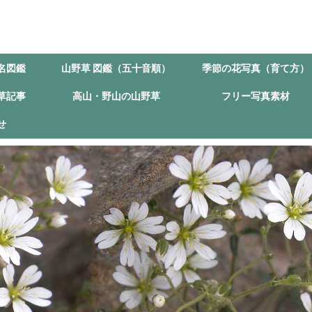
名図鑑
山野草 図鑑（五十音順）
季節の花写真（育て方）
草記事
高山・野山の山野草
フリー写真素材
せ