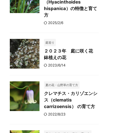
（Hyacinthoides
hispanica）の特徴と育て
方
2025/2/6
庭造り
２０２３年 庭に咲く花
鉢植えの花
2023/6/14
夏の花・山野草の育て方
クレマチス・カリゾエンシ
ス（clematis
carrizoensis） の育て方
2022/8/23