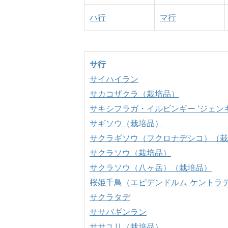
ハ行
マ行
サ行
サイハイラン
サカコザクラ（栽培品）
サキシフラガ・イルビンギー ’ジェン
サギソウ（栽培品）
サクラギソウ（フクロナデシコ）（栽
サクラソウ（栽培品）
サクラソウ（八ヶ岳）（栽培品）
桜姫千鳥（エピデンドルム ケントラ
サクラタデ
ササバギンラン
ササユリ（栽培品）