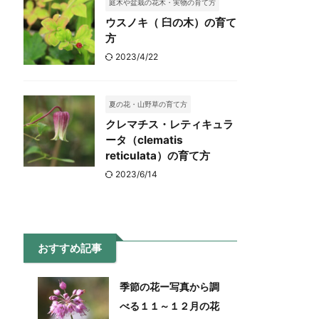
庭木や盆栽の花木・実物の育て方
ウスノキ（ 臼の木）の育て
方
2023/4/22
夏の花・山野草の育て方
クレマチス・レティキュラ
ータ（clematis
reticulata）の育て方
2023/6/14
おすすめ記事
季節の花ー写真から調
べる１１～１２月の花