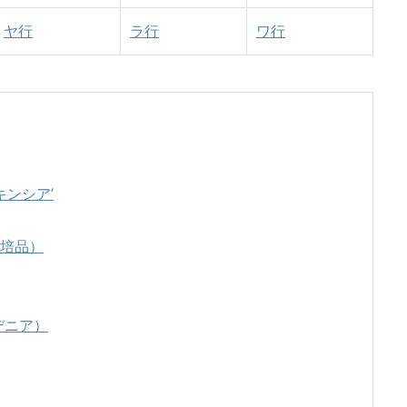
ヤ行
ラ行
ワ行
キンシア’
培品）
デニア）