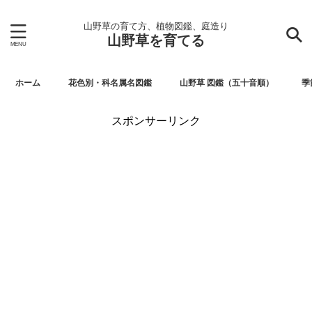
山野草の育て方、植物図鑑、庭造り
山野草を育てる
ホーム
花色別・科名属名図鑑
山野草 図鑑（五十音順）
季
スポンサーリンク