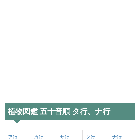
植物図鑑 五十音順 タ行、ナ行
ア行
カ行
サ行
タ行
ナ行