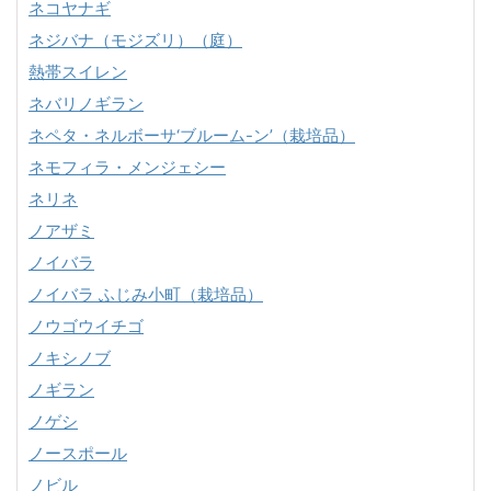
ネコヤナギ
ネジバナ（モジズリ）（庭）
熱帯スイレン
ネバリノギラン
ネペタ・ネルボーサ‘ブルーム-ン’（栽培品）
ネモフィラ・メンジェシー
ネリネ
ノアザミ
ノイバラ
ノイバラ ふじみ小町（栽培品）
ノウゴウイチゴ
ノキシノブ
ノギラン
ノゲシ
ノースポール
ノビル