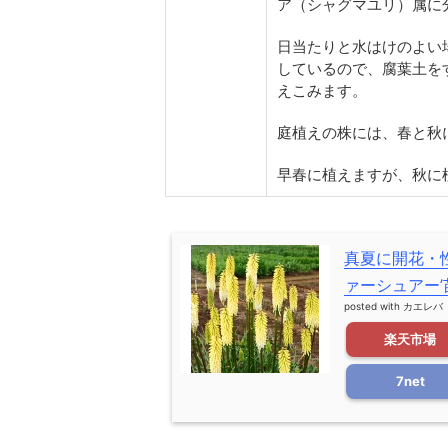
ア（シャグマユリ）属に
日当たりと水はけのよい
しているので、腐葉土を
えこみます。
庭植えの株には、春と秋
早春に植えますが、秋に
真夏に開花・
ァーシュアー’
posted with
カエレバ
楽天市場
7net