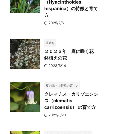
（Hyacinthoides
hispanica）の特徴と育て
方
2025/2/6
庭造り
２０２３年 庭に咲く花
鉢植えの花
2023/6/14
夏の花・山野草の育て方
クレマチス・カリゾエンシ
ス（clematis
carrizoensis） の育て方
2022/8/23