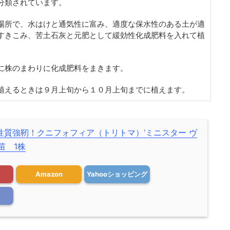
分類されています。
場所で、水はけと通気性に富み、適度な保水性のある土が適
すきこみ、苦土石灰と元肥として緩効性化成肥料を入れて植
に株のまわりに化成肥料をまきます。
植えるときは９月上旬から１０月上旬までに植えます。
性質強靭！クニフォフィア（トリトマ）‘ミニスター ヴ
苗 1株
Amazon
Yahooショッピング