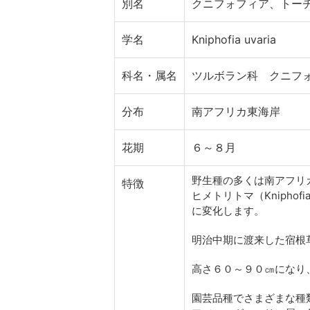
別名
クニフォフィア、トー
学名
Kniphofia uvaria
科名・属名
ツルボラン科 クニフ
分布
南アフリカ東海岸
花期
６～８月
野生種の多くは南アフリ
特徴
ヒメトリトマ（Knipho
に変化します。
明治中期に渡来した宿根
高さ６０～９０㎝になり
園芸品種でさまざまな種