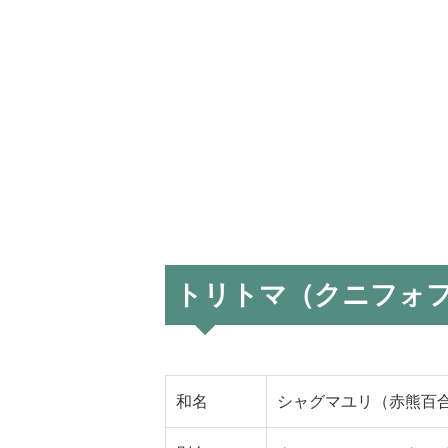
トリトマ（クニフォ
和名
シャグマユリ（赤熊百