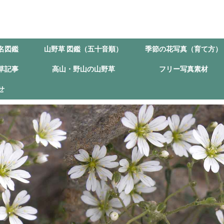
名図鑑
山野草 図鑑（五十音順）
季節の花写真（育て方）
草記事
高山・野山の山野草
フリー写真素材
せ