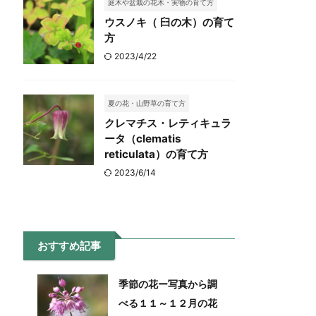
庭木や盆栽の花木・実物の育て方
ウスノキ（ 臼の木）の育て
方
2023/4/22
夏の花・山野草の育て方
クレマチス・レティキュラ
ータ（clematis
reticulata）の育て方
2023/6/14
おすすめ記事
季節の花ー写真から調
べる１１～１２月の花