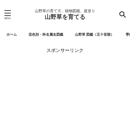
山野草の育て方、植物図鑑、庭造り
山野草を育てる
ホーム
花色別・科名属名図鑑
山野草 図鑑（五十音順）
季
スポンサーリンク