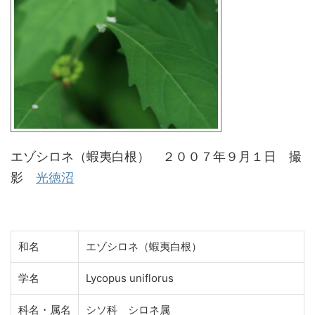
エゾシロネ（蝦夷白根） ２００７年９月１日 撮
影
光徳沼
和名
エゾシロネ（蝦夷白根）
学名
Lycopus uniflorus
科名・属名
シソ科 シロネ属