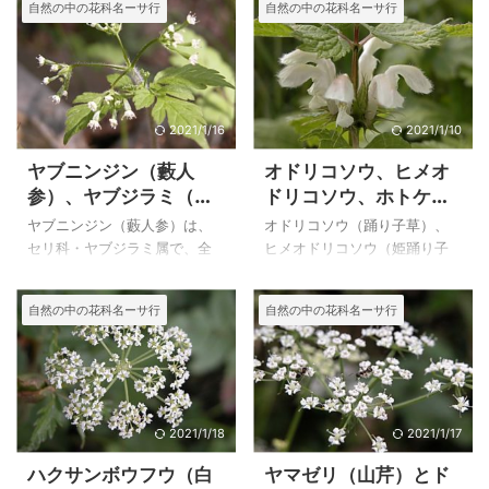
自然の中の花科名ーサ行
自然の中の花科名ーサ行
2021/1/16
2021/1/10
ヤブニンジン（藪人
オドリコソウ、ヒメオ
参）、ヤブジラミ（藪
ドリコソウ、ホトケノ
虱）、セントウソウ
ザの比較
ヤブニンジン（藪人参）は、
オドリコソウ（踊り子草）、
（仙洞草）の比較
セリ科・ヤブジラミ属で、全
ヒメオドリコソウ（姫踊り子
国の林のふち、竹やぶなどの
草）、ホトケノザ（仏座）は
日陰に生える高さ３０～７０
シソ科・オドリコソウ属同じ
自然の中の花科名ーサ行
自然の中の花科名ーサ行
cmの多年草です。ヤブジラミ
仲間で、花は似ていますが、
（藪虱）はセリ科・ヤブジラ
それぞれ特徴があり、見比べ
ミ属で、野原や道端に普通に
れば間違うことはありませ
生える高さ３０～７０㎝の２
ん。 ヒメオドリコソウ（姫踊
年草で、花の時期には葉の形
り子草）、ホトケノザ（仏
を見て区別します。 ヤブニン
座）は住宅地の中の植込みや
2021/1/18
2021/1/17
ジン（藪人参）の葉は、長さ
空き地でも見かけますが、オ
ハクサンボウフウ（白
ヤマゼリ（山芹）とド
７～３０cmの２回３出羽状複
ドリコソウ（踊り子草）は山