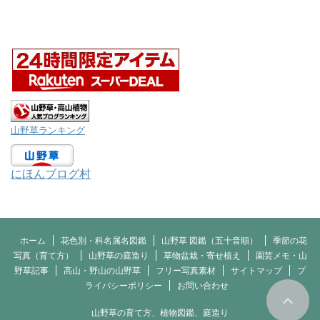
山野草ランキング
にほんブログ村
ホーム
花色別・科名属名図鑑
山野草 図鑑（五十音順）
季節の花
写真（育て方）
山野草の庭造り
草物盆栽・寄せ植え
園芸メモ・山
野草記事
高山・野山の山野草
フリー写真素材
サイトマップ
プ
ライバシーポリシー
お問い合わせ
山野草の育て方、植物図鑑、庭造り