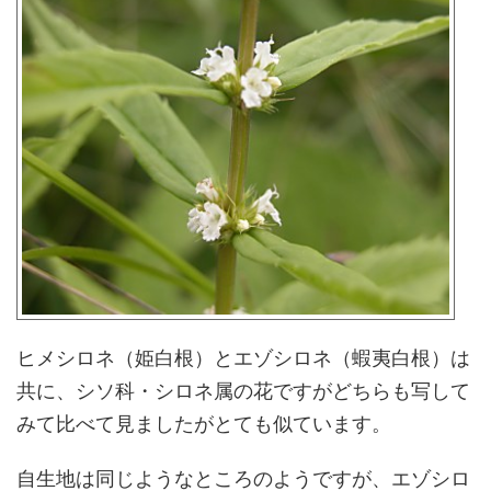
ヒメシロネ（姫白根）とエゾシロネ（蝦夷白根）は
共に、シソ科・シロネ属の花ですがどちらも写して
みて比べて見ましたがとても似ています。
自生地は同じようなところのようですが、エゾシロ