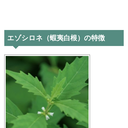
エゾシロネ（蝦夷白根）の特徴