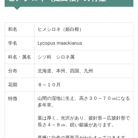
和名
ヒメシロネ（姫白根）
学名
Lycopus maackianus
科名・属名
シソ科 シロネ属
分布
北海道、本州、四国、九州
花期
８～１０月
山間の湿地に生え、高さ３０～７０㎝になる
特徴
多年草。
葉は厚く、光沢があり、披針形～広披針形で
長さ４～８㎝、鋭い鋸歯があります。
葉腋に白色の唇形花がかたまってつきます。