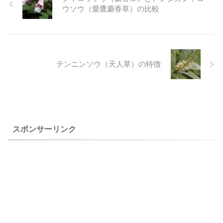
したが、はっきりとした品種
の目状になることと距が白い
ウソウ（愛鷹麝香草）の比較
が分かっていません。 柱頭盤
ことなどがあります。 タチツ
が紅色の花は、オゼコウホ
ボスミレ（立坪菫）は、よく
ネ、サイジョウコウホネ、シ
目にするスミレで、人家付近
モツケコウホネなどがあるよ
の藪や道ばたから山地まで、
うですが、どれも見たことが
ごく普通に生えています。 生
テンニンソウ（天人草）の特徴
ないのと、日光植物園で、こ
えている場所でも見分けがつ
のコウホネを写している方が
きますが、花柄は茎の葉の付
いますが、コウホネの他の名
け根から出るものと、株の根
前を書いている方が見当たら
元から出るものがあり、根元
ないことから、分かった時点
から花柄を出さないオオタチ
で、修正したいと ...
ツボスミレと区別できます。
スポンサーリンク
アカフ ...