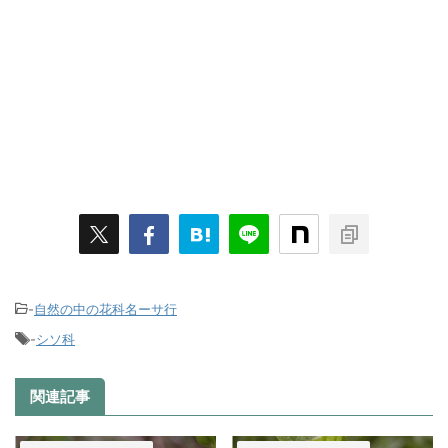
-
自然の中の花科名ーサ行
-
シソ科
関連記事