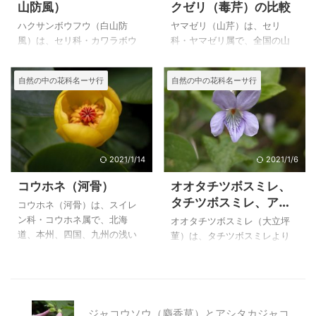
山防風）
クゼリ（毒芹）の比較
葉で、薄くて柔らかく裏面は
に行かなければ、自然に生え
白っぽいのに比べ、ヤブジラ
ているものには出会えないと
ハクサンボウフウ（白山防
ヤマゼリ（山芹）は、セリ
ミはの小葉は羽状披針形で、
思います。 私が出会ったのは
風）は、セリ科・カワラボウ
科・ヤマゼリ属で、全国の山
細かく切れ込みます。ヤブニ
霧が峰高原で、形は帰化植物
フウ属で、北海道と本州の中
野に生える高さ０．５～１mの
ンジンの果実は約２cmのこん
のヒメオドリコソウに似てい
部地方以北の亜高山帯～高山
多年草です。セリ科・ドクゼ
自然の中の花科名ーサ行
自然の中の花科名ーサ行
棒状なのに比べて、ヤブジラ
ますが、花の大きさがかなり
帯の開けた草地に生える高さ
リ属のドクゼリ（毒芹）も山
ミの果実は卵状長楕円形でか
違います。 上のオドリコソウ
１０～５０cm多年草です。
地の湿地などに生える高さ
ぎ状に曲 ...
（踊り子草）は ...
自生地の亜高山帯～高山帯で
０．６～１mの多年草で、葉は
は個体数は多いようで、大雪
２～３回羽状複葉で、鋸歯が
山系黒岳、月山、八方尾根な
あることなどよく似ていま
どで写真を写すことが出来ま
す。 ヤマゼリの小葉は卵形ま
2021/1/14
2021/1/6
した。 総苞片、小総苞片とも
たは広卵形でやわらかいこと
コウホネ（河骨）
オオタチツボスミレ、
に０～１個、あっても短いよ
などから、ドクゼリと区別で
タチツボスミレ、アカ
うです。セリ科の植物は総苞
きます。 ドクゼリの若い苗
コウホネ（河骨）は、スイレ
フタチツボスミレの比
片、小総苞片のあるか、ない
をセリと間違いないようにす
ン科・コウホネ属で、北海
オオタチツボスミレ（大立坪
較
かで見分けるひとつの基準に
るには、特徴を知っておくこ
道、本州、四国、九州の浅い
菫）は、タチツボスミレより
なるようです。総苞片、小総
とが大切です。 上のヤマゼリ
沼地に生える多年草ですが、
大形で、寒冷な多雪地に多
苞片がないか少ないと花がす
（山芹）は、２００５年９月
堀のような川でも見かけたよ
く、花径２cm前後、高さ１５
っきり見えます。 上のシラネ
１３日に仙人ヶ岳で撮影した
うな記憶があります。 コウホ
～２５cmになります。 見分け
ニンジン（白根人参）は、２
花です。 ヤマゼリ（山芹）の
ネは柱頭盤が黄色ですが、赤
るポイントは、やや大きめで
００６年８ ...
特徴 ヤマ ...
いものを日光植物園で写しま
唇弁の紫色のすじが細かい網
ジャコウソウ（麝香草）とアシタカジャコ