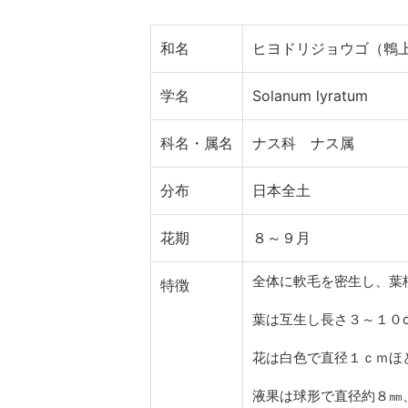
和名
ヒヨドリジョウゴ（鵯
学名
Solanum lyratum
科名・属名
ナス科 ナス属
分布
日本全土
花期
８～９月
全体に軟毛を密生し、葉
特徴
葉は互生し長さ３～１０
花は白色で直径１ｃｍほ
液果は球形で直径約８㎜