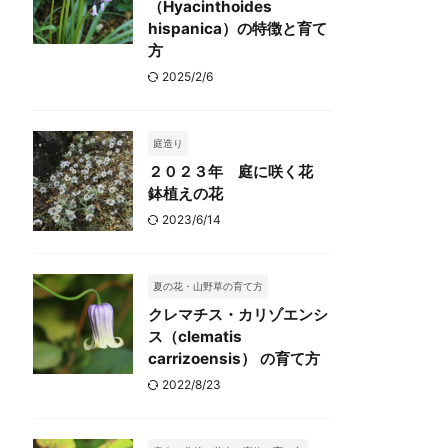
（Hyacinthoides
hispanica）の特徴と育て
方
2025/2/6
庭造り
２０２３年 庭に咲く花
鉢植えの花
2023/6/14
夏の花・山野草の育て方
クレマチス・カリゾエンシ
ス（clematis
carrizoensis） の育て方
2022/8/23