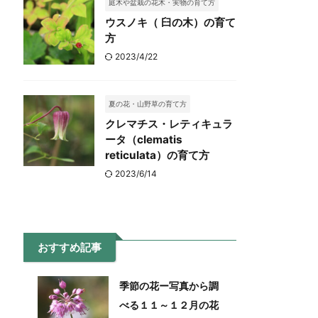
庭木や盆栽の花木・実物の育て方
ウスノキ（ 臼の木）の育て
方
2023/4/22
夏の花・山野草の育て方
クレマチス・レティキュラ
ータ（clematis
reticulata）の育て方
2023/6/14
おすすめ記事
季節の花ー写真から調
べる１１～１２月の花