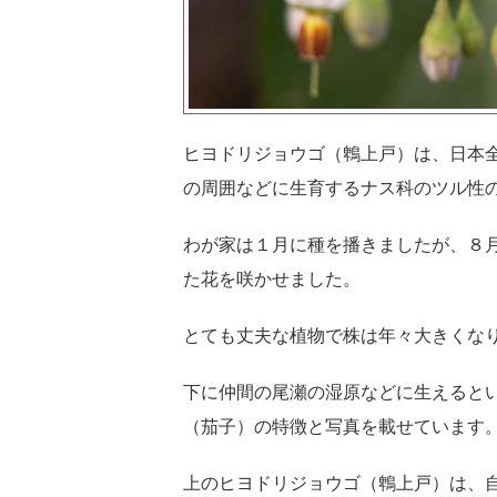
ヒヨドリジョウゴ（鵯上戸）は、日本
の周囲などに生育するナス科のツル性
わが家は１月に種を播きましたが、８
た花を咲かせました。
とても丈夫な植物で株は年々大きくな
下に仲間の尾瀬の湿原などに生えると
（茄子）の特徴と写真を載せています
上のヒヨドリジョウゴ（鵯上戸）は、