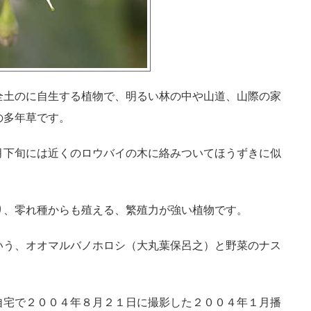
全土のに自生する植物で、明るい林の中や山道、山際の家
の多年草です。
月下旬には近くのロウバイの木に絡みついてほうずきに似
り、零れ種からも殖える、繁殖力が強い植物です。
いう、オオマルバノホロシ（大丸葉保呂之）と野菜のナス
。
自宅で２００４年８月２１日に撮影した２００４年１月播