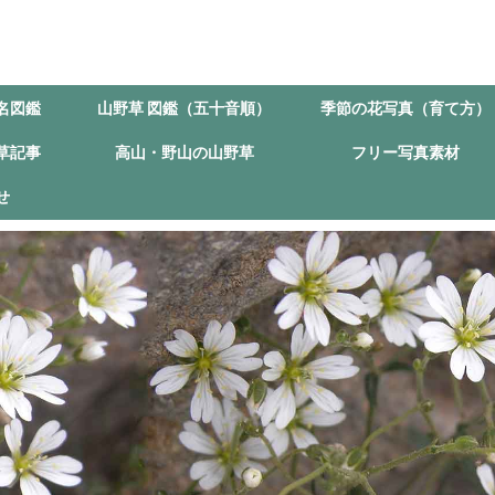
名図鑑
山野草 図鑑（五十音順）
季節の花写真（育て方）
草記事
高山・野山の山野草
フリー写真素材
せ