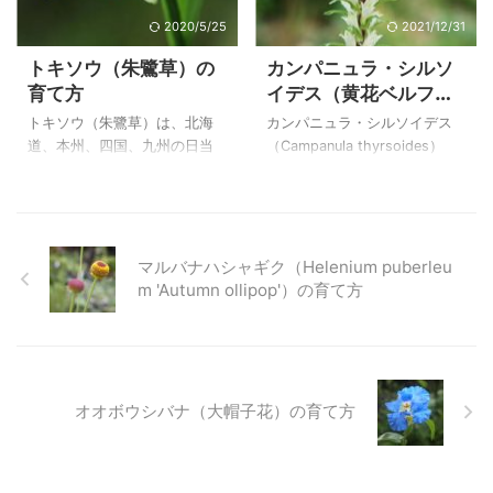
で、育てている方から種をい
米 テキサス州 北東部の極僅
ただき花を見ることが出来、
かな一部のみに自生するとい
2020/5/25
2021/12/31
とても感動しました。 写真が
う、希少種 clematis・
トキソウ（朱鷺草）の
カンパニュラ・シルソ
あるだけでも３年以上は花が
carrizoensis の種を戴き、播種
育て方
イデス（黄花ベルフラ
咲いたことになりますので、
して４年の歳月が過ぎて、や
ワー）の育て方
株の寿命が３年ほどと言われ
っと出会えた花ですが、この
トキソウ（朱鷺草）は、北海
カンパニュラ・シルソイデス
る、ナデシコ科の植物は挿し
素敵な色合いに魅了されてい
道、本州、四国、九州の日当
（Campanula thyrsoides）
木、種まきで株の更新をする
ます。 暑さにも弱いだろう原
たりの良い湿地に生える、ラ
は、アルプスの石灰岩や石の
ことの大切だと、枯れてしま
種のクレマチスを猛暑日 ...
ン科 トキソウ属の植物で
多い牧草地や森林の端の１０
った今は痛切に感じていま
す。 宮城県に住んでいた時に
００～２７００mの高度で日当
す。 オグラセンノウ（小倉仙
はかなり殖えたのですが、関
たりの良い、かなり乾燥した
翁）と同じ仲間 ...
東地方の住宅地では数年で枯
状態のところで成長するよう
マルバナハシャギク（Helenium puberleu
れてしまうために庭に湿原の
です。 種から育てましたが、
m 'Autumn ollipop'）の育て方
ようなものを作りました。 現
日光によく当てて栽培したも
在は殖えて元気に育っていま
のは２年後くらいから次々と
すが、長い年月を栽培できる
花を咲かせましたが、花後は
かはまだわかりません。 下に
枯れてしまいました。 日当た
月山、田代山のトキソウ（朱
りのよくないところで管理し
オオボウシバナ（大帽子花）の育て方
鷺草）の写真を載せていま
たものは花が咲かなかったの
す。 上のトキソウ（朱鷺草）
で、花を咲かせるには日光が
は、自宅で２０１７年５月１
必要のようでした。黄花ベル
８日に撮影した花です。 トキ
フラワーと言われるようです