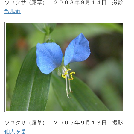
ツユクサ（露草） ２００３年９月１４日 撮影
散歩道
ツユクサ（露草） ２００５年９月１３日 撮影
仙人ヶ岳