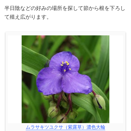
半日陰などの好みの場所を探して節から根を下ろし
て殖え広がります。
ムラサキツユクサ（紫露草）濃色大輪