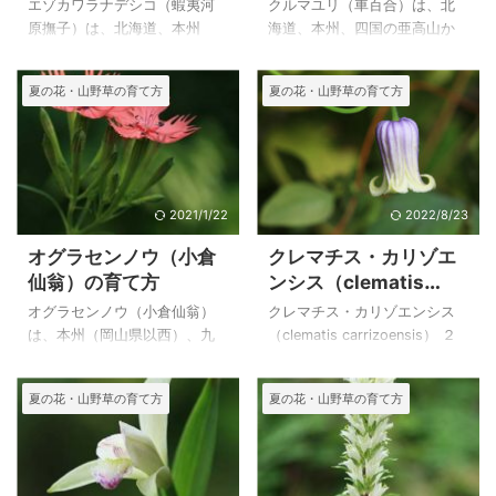
て方｜仲間のタカネナ
エゾカワラナデシコ（蝦夷河
クルマユリ（車百合）は、北
デシコ（高嶺撫子）の
原撫子）は、北海道、本州
海道、本州、四国の亜高山か
特徴
（中部地方以北）の山地の日
ら高山の草地に生える多年草
当たりの良いところに自生し
で、花時は草原を鮮やかな色
夏の花・山野草の育て方
夏の花・山野草の育て方
ている多年草です。 山地でよ
で彩り、とても見事です。 わ
く出会うことのできるエゾカ
が家は種から育てましたが、
ワラナデシコは夏の山の彩に
８年かかって、２０１６年夏
なっています。 栽培も容易で
に蕾を上げたのですが、ナメ
丈夫で育てやすいのですが、
クジに蕾を食べられてしまい
株の寿命が短いので、挿し木
ボロボロの花になってしまい
2021/1/22
2022/8/23
に近い状態で新しい用土で植
ました。 ３０年位前に、宮城
オグラセンノウ（小倉
クレマチス・カリゾエ
え変えるか、挿し芽、種で更
県でクルマユリを育ててい
仙翁）の育て方
ンシス（clematis
新しないと絶えてしまいま
て、毎年鉢植えで花を見てい
carrizoensis） の育て
す。 下に同じ属ので、高山帯
たのでとても懐かしく思って
オグラセンノウ（小倉仙翁）
クレマチス・カリゾエンシス
方
に生えるタカネナデシコ（高
います。ここに栽培苗からの
は、本州（岡山県以西）、九
（clematis carrizoensis） ２
嶺撫子）の特徴と写真を載せ
花を載せるのを楽しみにして
州の限られた湿原に生える、
０２２年８月２２日 撮影
ています。エゾカワラナデシ
います。 山で出会ったクルマ
ナデシコ科 センノウ属の高
播種からの初花 クレマチス・
夏の花・山野草の育て方
夏の花・山野草の育て方
コはカワラナデシコの母種に
ユリの写真は下に載せていま
さ１m程になる多年草です。
カリゾエンシス（clematis
なります。 上のエゾカワラナ
す。 上のクルマユリ（車百
エンビセンノウのように花び
carrizoensis）と言う種を戴い
デシコ（蝦夷 ...
合）は、自宅 ...
らに切れ込みが入るとっても
て育てたものですが、交配し
素敵花を、見てみたい思い
ているかもしれません。 北