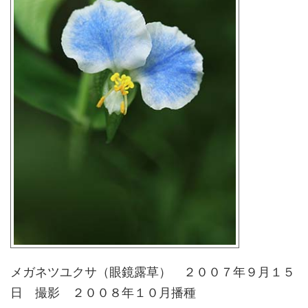
メガネツユクサ（眼鏡露草） ２００７年９月１５
日 撮影 ２００８年１０月播種