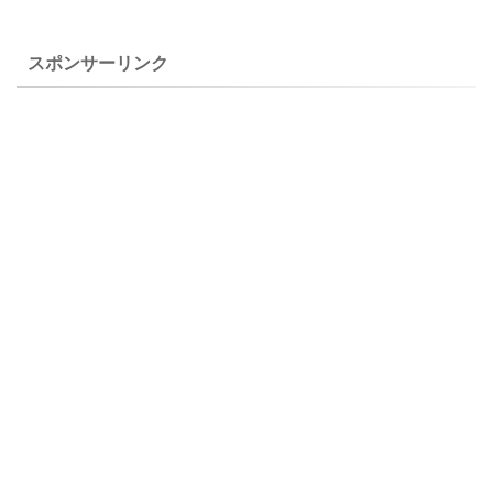
ソウ（朱鷺草）の特徴と育て
が、純白の花と淡い黄色の花
方 トキソウ（朱鷺草） ２０
が咲きました。 上 ...
スポンサーリンク
２０年５ ...