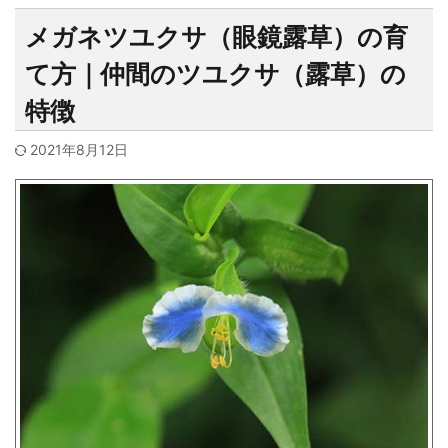
メガネツユクサ（眼鏡露草）の育
て方｜仲間のツユクサ（露草）の
特徴
2021年8月12日