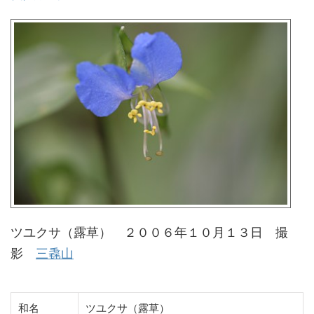
ツユクサ（露草） ２００６年１０月１３日 撮
影
三毳山
和名
ツユクサ（露草）