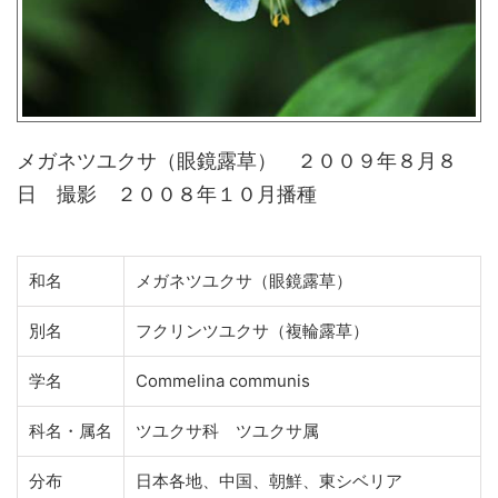
メガネツユクサ（眼鏡露草） ２００９年８月８
日 撮影 ２００８年１０月播種
和名
メガネツユクサ（眼鏡露草）
別名
フクリンツユクサ（複輪露草）
学名
Commelina communis
科名・属名
ツユクサ科 ツユクサ属
分布
日本各地、中国、朝鮮、東シベリア