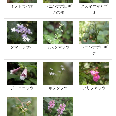
イヌトウバナ
ベニバナボロギ
アズマヤマアザ
クの種
ミ
タマアジサイ
ミズタマソウ
ベニバナボロギ
ク
ジャコウソウ
キヌタソウ
ツリフネソウ