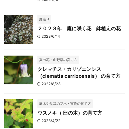
庭造り
２０２３年 庭に咲く花 鉢植えの花
2023/6/14
夏の花・山野草の育て方
クレマチス・カリゾエンシス
（clematis carrizoensis） の育て方
2022/8/23
庭木や盆栽の花木・実物の育て方
ウスノキ（ 臼の木）の育て方
2023/4/22