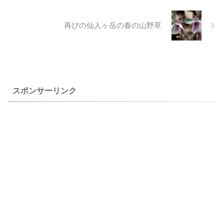
め、年月の古いものを下に、
を加えているが、ほとんど自
新しいものを上に載せていま
然はそのままに残されてお
再びの仙人ヶ岳の春の山野草
す。 散歩道の花たち サムネイ
り、思ったより自然の花に出
ル写真をクリックすると説明
会うことが出来ました。 ま
付きの画像が見られます。 ホ
た、３０年～４０年前に植え
トケノザ アゼナ ヤブツルアズ
られたというシキザクラに迎
キ ウリクサ ウリクサ ヘクソカ
えられ楽しい散策が出来たこ
ズラ アキノノゲシ ヤブ ...
とは嬉しいことでした。 ２０
スポンサーリンク
０４．１１ ...