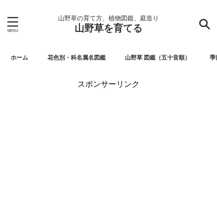
山野草の育て方、植物図鑑、庭造り
山野草を育てる
ホーム
花色別・科名属名図鑑
山野草 図鑑（五十音順）
季
スポンサーリンク