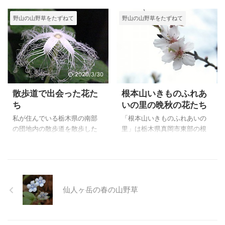
神社境内を流れる弁天沢の一
にどんな植物が見られるかと
館では、俵萌子さんにお会い
尾根歩きは標高を忘れさせる
帯が名草巨石群となっていま
秋も終わろうという日に散策
野山の山野草をたずねて
野山の山野草をたずねて
出来、梅雨の１日を有意義に
味のある山であると書いてあ
す。（栃木県足利市） ここで
して見 ...
過ごしました。 ２００３．０
るガイドブックを読んで初め
見られる丸い大きな石は花崗
７．１８ ...
て登りました。 沢沿いの道は
岩が方状節理にそってタマネ
山野草の宝庫で、ニリンソウ
ギ状に風化して、しだいに削
の群生に目を見張り、小さな
げ落ちていき、その中心部が
花たちを写しながら登ると頂
残ったと言います。 名草巨石
2020/3/30
2020/3/30
上近くでは、トウゴクミツバ
群は、昭和１４年に国の天然
散歩道で出会った花た
根本山いきものふれあ
ツツジ、アカヤシオなどに出
記念物に指定されているよう
ち
いの里の晩秋の花たち
迎えられ感動の連続でした。
です。 赤雪山の登山口になっ
帰りは尾根道を下ることにし
ているということから、登り
私が住んでいる栃木県の南部
「根本山いきものふれあいの
たため、アップダウンの多い
口当たりを散策してみようと
の団地内の散歩道を散歩した
里」は栃木県真岡市東部の根
下りにすっかりバテてしま
秋の１日を散策しました。 歴
り、周辺を車であるいた時に
本山（標高１６５m）に位置
い、日ごろの運動不足を反省
史を感じさせてくれるような
出会った野草、植栽などを、
し、約２０haの面積があり、
させられた山登りとなってし
山沿いは秋の花が咲き誇って
時々に写したものです。 元は
雑木林や草原、水辺などの里
まいました。 ...
いて、まだまだ自然が残って
林、畑、田んぼなどの広大な
山の自然に、様々な生き物た
いて、野 ...
場所に造られた団地で、林は
ちが暮らしています。 自然と
仙人ヶ岳の春の山野草
樹木を残して公園にしている
のふれあいを通して、自然の
ところもあるので、少しは自
大切さや、自然と人とのかか
然が残っているようです。 ２
わりなどを考えることを目的
００２年の秋より撮りはじ
にして造られました。 多少手