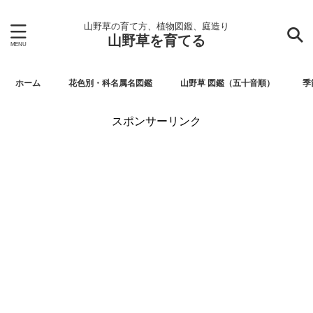
山野草の育て方、植物図鑑、庭造り
山野草を育てる
ホーム
花色別・科名属名図鑑
山野草 図鑑（五十音順）
季
スポンサーリンク