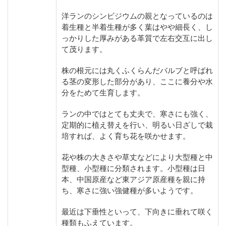
洋ランのシンビジウムの親となっているのは
着生種と半着生種が多く葉はやや細長く、し
っかりした厚みがある革質で左右交互に出し
て茂ります。
株の根元には丸くふくらんだバルブと呼ばれ
る茎の変形した部分があり、ここに養分や水
分をためて生育します。
ランの中ではとても丈夫で、寒さにも強く、
定期的に植え替えを行い、明るい日ざしで栽
培すれば、よく育ち花を咲かせます。
花や株の大きさや草丈などにより大型種と中
型種、小型種に分類されます。小型種は日
本、中国原産など東アジア原産種を親に持
ち、寒さに強い強健種が多いようです。
最近は下垂性といって、下向きに垂れて咲く
種類もふえています。