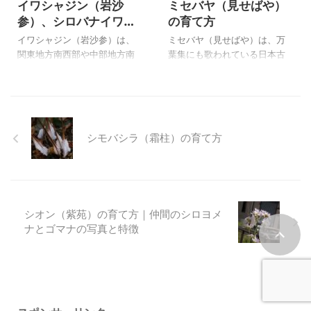
イワシャジン（岩沙
ミセバヤ（見せばや）
ん。 下に、仲間のコウメバチ
その鱗茎の毒を嫌って避ける
参）、シロバナイワシ
の育て方
ソウ（小梅鉢草）とシラヒゲ
ため、また有毒成分であるリ
ャジン（白花岩沙参）
ソウ（白髭草）の写真と特徴
コリンは水溶性で、長時間水
イワシャジン（岩沙参）は、
ミセバヤ（見せばや）は、万
の育て方
も載せています。 上の神津ウ
に曝せば無害化が可能である
関東地方南西部や中部地方南
葉集にも歌われている日本古
メバチソウは、自宅で２００
ため、救飢植物として食べら
東部の山地の岩場に見られま
来のの植物として親しまれて
６年１０月２５日に撮影した
れたということです。 赤い花
す。 奥日光で水が流れるよう
いる多年草です。 現在では自
２００２年１２月に播種した
が多くみられますが、欧米で
な崖に垂れさがって咲いてい
生地少なくなって、香川県小
苗からの花です。 ウメバチソ
は園芸品種が多く開発されて
たイワシャジンが思い出され
豆島の山地や谷あいの岩場に
ウ（梅鉢草 ...
いるようで、園芸 ...
ます。 シロバナイワシャジン
わずかに見られるものが唯一
シモバシラ（霜柱）の育て方
は２０数年育てているもので
の自生といわれているようで
すが、奥日光で見たものと同
す。 北海道、アムール、サハ
じなので、野生種のようで
リンに生えるカラフトミセバ
す。 こじんまりとしたイワシ
ヤ、海岸沿いの岩上に生える
ャジンが出回っていますが、
矮性種のヒダカミセバヤを栽
シオン（紫苑）の育て方｜仲間のシロヨメ
上の写真は購入株なので、園
培していますが、ミセバヤは
ナとゴマナの写真と特徴
芸品種かもしれません。 上の
地植えにしていてかなり殖え
イワシャジン（岩沙参）は、
たのですが、樹木のかげにな
自宅で２００４年９月１０日
り、気が付いた時には枯れて
に上三依水生植物園で撮影し
いて、今でも心残りです。 上
たものです。購入し２年ほど
のミセバヤ（見せばや）は、
花が咲きましたが撮影を怠っ
自宅で２００５年１１月２日