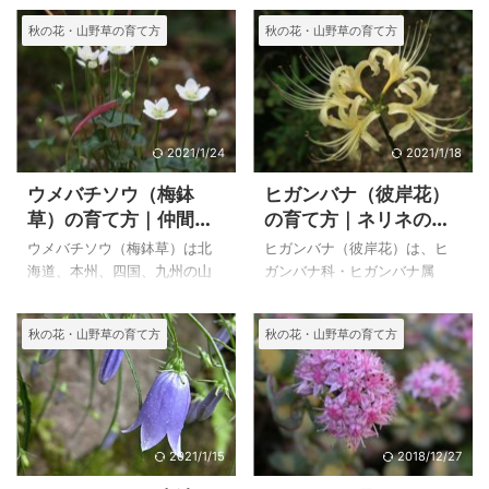
に分布する、イソマツ科 イ
に生える多年草です。 ９月の
秋の花・山野草の育て方
秋の花・山野草の育て方
ソマツ属の植物で、暖地の海
池の平湿原で、ヤマラッキョ
岸地帯の岩の割れ目などに自
ウに出会い、その後種を購入
生が見られるようです。 私は
して育て初めて１０年以上過
あまりなじみのない植物で知
ぎました。 湿原に生えている
らなかったのですが、好きな
花なので、乾燥させると蕾が
方が種を送ってくださり、育
開き切らずきれいな花はさき
2021/1/24
2021/1/18
てることが出来た貴重な植物
ませんが、とても丈夫で、種
ウメバチソウ（梅鉢
ヒガンバナ（彼岸花）
です。ヨナグニイソマツとい
から殖えすぎるくらい殖えま
草）の育て方｜仲間の
の育て方｜ネリネの特
う種をいただいたので、与那
す。 下に仲間の亜高山帯～高
コウメバチソウとシラ
徴
国産かもしれません。 暖地に
山帯の岩場や乾いた草地に生
ウメバチソウ（梅鉢草）は北
ヒガンバナ（彼岸花）は、ヒ
ヒゲソウの特徴
自生する植物なので、冬は玄
えるミヤマラッキョウを載せ
海道、本州、四国、九州の山
ガンバナ科・ヒガンバナ属
関の中に入れて栽培していま
ています。 上のヤマラッキョ
野の日当たりの良い水が染み
で、日本全土の田の畦や土手
すが、その程度の温度があれ
ウ（山辣韮）は、自宅で２０
出るような湿地に生える多年
などに群生する多年草で、古
秋の花・山野草の育て方
秋の花・山野草の育て方
ば枯れることはないようで
１７年１０月３１日に撮影し
草です。 山地から亜高山帯ま
い時代に中国から渡来した帰
す。 イソマツという名前のよ
た２００４年１月に播種した
でかなり広く自生している植
化植物と考えられています。
うに持ち越す ...
苗がたくさ ...
物で、山に登るとよく目にす
日本のものはほとんど結実せ
る花です。下に自生地で写し
ず、種子が出来ても発芽しな
た花がありますが、登山道の
いようです。 有毒植物なの
脇に生えているので花の時期
で、畦の場合はネズミ、モグ
2021/1/15
2018/12/27
だと見逃すことはありませ
ラ、虫など田を荒らす動物が