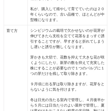
私が、購入して殖やして育てていたのは２０
年くらいなので、古い品種で、ほとんどが中
型種になります。
シンビジウムの栽培で欠かせないのが花芽が
育て方
伸びてきたら支柱を立てて花茎をまっすぐ誘
引することですが、早すぎると折れてしまう
し遅いと誘引が難しくなります。
芽かきも大切で、花数を抑えて大きな花が咲
くようにしたり、新芽の数を抑えて充実した
株にすることが必要なので１つのバルブに１
つの芽だけを残して取り除きます。
９月頃に出る芽は取り除きますが、花芽をと
らないように気を付けます。
冬は日光の当たる室内で管理し、４月後半か
ら５月には日当たりのよい屋外で管理し、夏
は葉やけをおこさない程度の半日陰、秋には