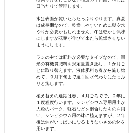
日当たりで管理します。
水は表面が乾いたらたっぷりやります。真夏
は成長期なので、乾燥しやすいために朝夕水
やりが必要かもしれません。冬は乾かし気味
にしますが花芽が伸びて来たら乾燥させない
ようにします。
ランの中では肥料が必要なタイプなので、固
形の有機質肥料を規定量置き肥し、１か月ご
とに取り替えます。液体肥料も春から施し始
めて、９月下旬まで週１回水代わりにたっぷ
りと施します。
植え替えの適期は春、４月ごろでで、２年に
１度程度行います。シンビジウム専用用土か
大粒のバーク、軽石などを混合したものを用
い、シンビジウム用の鉢に植えますが、２年
後は鉢がいっぱいになるような小さめの鉢を
用います。