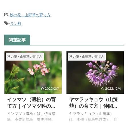
-
秋の花・山野草の育て方
-
ラン科
関連記事
秋の花・山野草の育て方
秋の花・山野草の育て方
2023/2/7
2022/12/4
イソマツ（磯松）の育
ヤマラッキョウ（山辣
て方｜イソマツ科のア
韮）の育て方｜仲間の
ルメリア・カエスピト
ミヤマラッキョウ
イソマツ（磯松）は、伊豆諸
ヤマラッキョウ（山辣韮）
ーサの特徴
島、小笠原諸島、奄美群島、
は、本州（福島県以南）、四
宮古諸島、八重山諸島、台湾
国、九州、沖縄の山地の草原