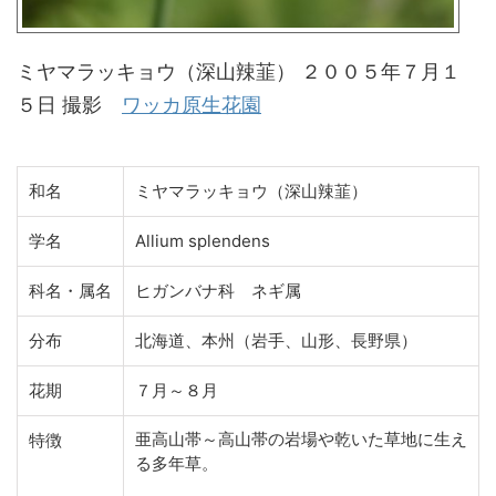
ミヤマラッキョウ（深山辣韮） ２００５年７月１
５日 撮影
ワッカ原生花園
和名
ミヤマラッキョウ（深山辣韮）
学名
Allium splendens
科名・属名
ヒガンバナ科 ネギ属
分布
北海道、本州（岩手、山形、長野県）
花期
７月～８月
亜高山帯～高山帯の岩場や乾いた草地に生え
特徴
る多年草。