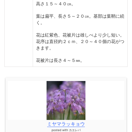
高さ１５～４０㎝。
葉は扁平、長さ５～２０㎝。基部は葉鞘に続
く。
花は紅紫色、花被片は雄しべより少し短い。
花序は直径約２ｃｍ、２０～４０個の花がつ
きます。
花被片は長さ４～５㎜。
ミヤマラッキョウ
posted with
カエレバ