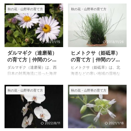
ジバカマ と呼ばれるように、
年草です。 丈夫な植物です
秋の花・山野草の育て方
秋の花・山野草の育て方
茶褐色の葉と茎と白花とのコ
が、寒さに弱いので、寒い地
ントラストが美しく、多花性
方では対策が必要です。関東
で株立ちになり先端にたくさ
地方では鉢植えの場合凍らな
んの花をつける多年草です。
いような軒下に置き、地植え
とても丈夫で育てやすい植物
の場合は腐葉土をかぶせてお
で、梅雨の時期に切り戻しを
きます。 日当たりがよく、暖
2021/1/15
2018/11/26
することでコンパクトで、こ
かく育てれば木質化した株か
ダルマギク（達磨菊）
ヒメトクサ（姫砥草）
んもりとした株になり沢山の
ら群生して見事な花を咲かせ
の育て方｜仲間のシュ
の育て方｜仲間のツク
白い花を咲かせることが出来
ます。 上のダンギク（段菊）
ウブンソウ（秋分草）
シ（土筆）
ます。 下には同属の上三依水
は、自宅で２０１４年９月１
ダルマギク（達磨菊）は、西
ヒメトクサ（姫砥草）は、北
の特徴
生植物園で写したユーパトリ
４日に撮影した種から育てた
日本の対馬海流に沿った海岸
海道などの寒い地域の湿地な
ウム・コエレスティヌムを載
花です。 ダンギク（段菊）の
の岩上に生える多年草です。
どに自生している背丈が１０
せています。 上のユーパトリ
特徴と育て方 ダンギク（段
丈夫な植物ですが、日当たり
～２０cmほどでトクサをかな
秋の花・山野草の育て方
秋の花・山野草の育て方
ウム'チョコレート'（Eupa ...
菊） ２００４年９月２４
と水はけのよい場所を好むの
り小さくしたような姿の植物
日 撮影 栽培品 和名 ダンギ
で、鉢の置き場所や地植えの
です。 湿地などに生えますの
ク（段菊 ...
場合の植え場所は選ぶ必要が
で、あまり乾燥させない方が
あります。 用土は草花用培養
良いと思いますが、普通の鉢
土もしくは、赤玉土に腐葉土
でもかなり殖えます。わが家
を混ぜた用土でもよく、毎年
は草物盆栽などにして鑑賞す
2022/8/11
2021/1/18
植え替えると良いようです。
るので、少し大きな鉢で殖や