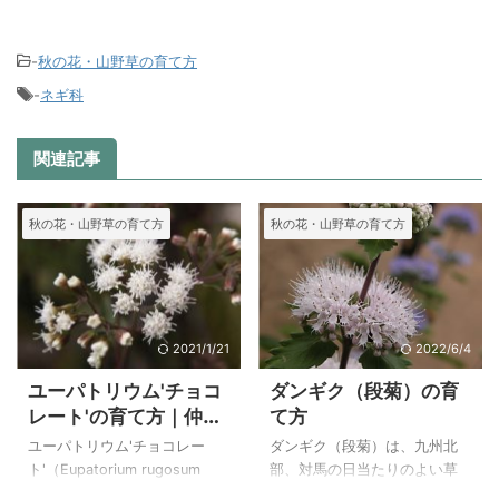
-
秋の花・山野草の育て方
-
ネギ科
関連記事
秋の花・山野草の育て方
秋の花・山野草の育て方
2021/1/21
2022/6/4
ユーパトリウム'チョコ
ダンギク（段菊）の育
レート'の育て方｜仲間
て方
のユーパトリウム・コ
ユーパトリウム'チョコレー
ダンギク（段菊）は、九州北
エレスティヌム
ト'（Eupatorium rugosum
部、対馬の日当たりのよい草
'Chocolate'）は、別名銅葉フ
原や岩場の斜面に群生する多