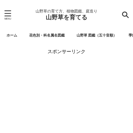
山野草の育て方、植物図鑑、庭造り
山野草を育てる
ホーム
花色別・科名属名図鑑
山野草 図鑑（五十音順）
季
スポンサーリンク