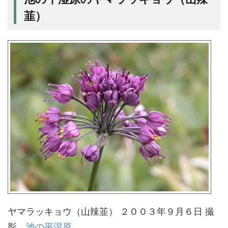
韮）
ヤマラッキョウ（山辣韮） ２００３年９月６日 撮
影
池の平湿原