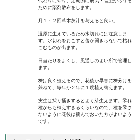
代わりにやり、定期的に病気・害虫から守る
ために薬剤散布をします。
月１～２回草木灰汁を与えると良い。
湿原に生えているため水切れには注意しま
す。水切れをおこすと蕾が開きらないで枯れ
こむものが出ます。
日当たりをよくし、風通しのよい所で管理し
ます。
株は良く殖えるので、花後か早春に株分けを
兼ねて、毎年か２年に１度植え替えます。
実生は採り播きするとよく芽生えます。零れ
種からも殖えすぎるくらいなので、種を零さ
ないように花後は摘んでおいた方がよいよう
です。