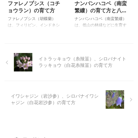
ファレノプシス（コチ
ナンバンハコベ（南蛮
下に仲間のシュウブンソウ
しながら栽培しています。 下
ョウラン）の育て方
繁縷）の育て方と八千
（秋分草）の写真と特徴を載
に仲間のツクシ（土筆）の写
穂高原自然園のナンバ
せています。 上のダルマギク
真と特徴を載せています。 上
ファレノプシス（胡蝶蘭）
ナンバンハコベ（南蛮繁縷）
ンハコベ
（達磨菊）は、自宅で２００
のヒメトクサ（姫砥草）は自
は、フィリピン、インドネシ
は、低山の林縁などに生育す
８年１０月２３日に撮影した
宅で２０１３年９月１１日に
ア、タイ、ビルマ、インドな
る多年草で、変わった花の形
種から育てた花です。 ダルマ
撮影したものです。 ヒメトク
どに自生する、木などに根を
から、異国風という意味でつ
ギク（達磨菊）の特徴と育て
サ（姫砥草）の特徴と育て方
広げて着生している高温多湿
けられたらしいが外来種では
方 ダルマギク（達磨菊） ２
ヒメトクサ拡大 ２０１３年
地帯に生息する植物です。 私
なく、在来種です。 日当たり
００４ ...
９月 ...
は小苗を購入して育てたので
を好み、蔓をのはしながら夏
イトラッキョウ（糸辣韮）、シロバナイト
すが、寒さに強い品種だった
から秋まで咲き続けるので、
ラッキョウ（白花糸辣韮）の育て方
のか、不安をよそに成長して
釣り鉢にして鑑賞すると良い
毎年花を咲かせるようになり
ようです。 種を播いて育てま
ました。 それほど大きくなる
したが、１年で開花し個性的
品種ではなかったようです
なは花姿は鑑賞価値もありま
イワシャジン（岩沙参）、シロバナイワシ
が、年々葉も大きくなり、花
す。 八千穂高原自然園のナン
ャジン（白花岩沙参）の育て方
も多く咲くようになりまし
バンハコベ（南蛮繁縷）の写
た。 レリオカトレア エンジェ
真を下に載せています。 上の
ルラブ ‘ピンキー’ （
ナンバンハコベ（南蛮繁縷）
Laeliocattleya Angel Love
は、自宅で２００６年９月９
'Pinky'）も同時期に育てました
日に撮影した栽培品２００５
が、 ...
年１０播種の初花です。 ナン