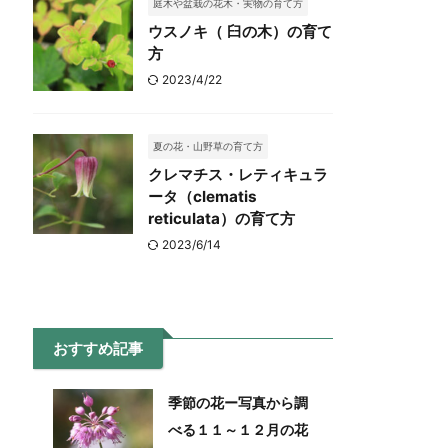
庭木や盆栽の花木・実物の育て方
ウスノキ（ 臼の木）の育て
方
2023/4/22
夏の花・山野草の育て方
クレマチス・レティキュラ
ータ（clematis
reticulata）の育て方
2023/6/14
おすすめ記事
季節の花ー写真から調
べる１１～１２月の花