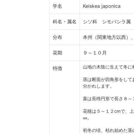
学名
Keiskea japonica
科名・属名
シソ科 シモバシラ属
分布
本州（関東地方以西）
花期
９～１０月
山地の木陰に生えて冬に
特徴
茎は断面が四角形をして
分かれします。
葉は長楕円形で長さ８～
花穂は５～１２cmで、
㎜。
初冬の頃、枯れ始めた茎