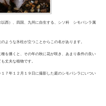
方以西）、四国、九州に自生する、シソ科 シモバシラ属
柱のような氷柱が立つことからこの名があります。
に種を播くと、その年の秋に花が咲き、あまり条件の良い
ても丈夫な植物です。
０１７年１２月１９日に撮影した庭のシモバシラにいつい