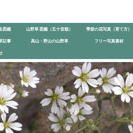
名図鑑
山野草 図鑑（五十音順）
季節の花写真（育て方）
草記事
高山・野山の山野草
フリー写真素材
せ