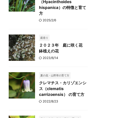
（Hyacinthoides
hispanica）の特徴と育て
方
2025/2/6
庭造り
２０２３年 庭に咲く花
鉢植えの花
2023/6/14
夏の花・山野草の育て方
クレマチス・カリゾエンシ
ス（clematis
carrizoensis） の育て方
2022/8/23