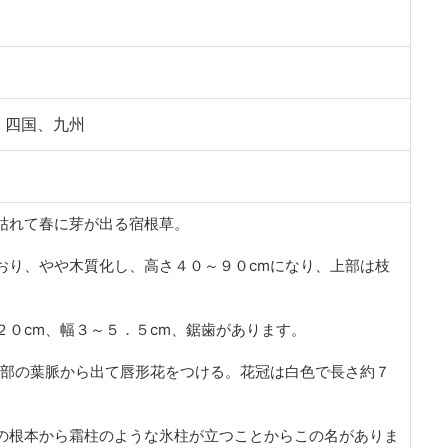
、四国、九州
枯れて春に芽が出る宿根草。
おり、やや木質化し、高さ４０～９０cmになり、上部は枝
２０cm、幅３～５．５cm、鋸歯があります。
上部の葉脈から出て唇形花をつける。花冠は白色で長さ約７
の根本から霜柱のような氷柱が立つことからこの名がありま