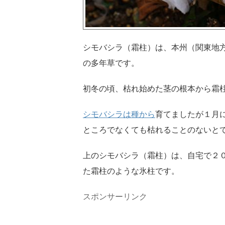
シモバシラ（霜柱）は、本州（関東地
の多年草です。
初冬の頃、枯れ始めた茎の根本から霜
シモバシラは種から
育てましたが１月
ところでなくても枯れることのないと
上のシモバシラ（霜柱）は、自宅で２
た霜柱のような氷柱です。
スポンサーリンク