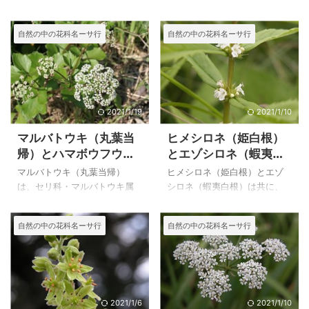
の日本全土の日当たりが良く
属の植物で、インド、マレー
てやや湿り気のある所に自生
シャーの原産で、根茎状の地
自然の中の花科名ーサ行
自然の中の花科名ーサ行
する多年草です。 目が疲れた
下茎をもち高さ１～２mの株立
とき、葉をもんで目をこす
ちになる常緑多年草です。 シ
り、目薬のかわりに用いたの
ョウガに似た大型の植物で、
で目草とも言います。古くは
始めて見た時は純白の美しい
目貼リ草、目ざめ草とも呼ん
花に感動しました。葉はショ
だようです。 葉っぱを軽くこ
ウガにとても似ていますが、
2021/1/19
2021/1/10
するとただよう清涼感のある
私はショウガの花は見たこと
マルバトウキ（丸葉当
ヒメシロネ（姫白根）
香りが特長で、ハーブとして
がないのに気が付きました。
帰）とハマボウフウ
とエゾシロネ（蝦夷白
有名な植物です。 仲間のミン
宇都宮総合運動公園で、写し
（浜防風）の特徴
根）の比較
トは北半球の温帯やアフリカ
たのですが、九州や沖縄では
マルバトウキ（丸葉当帰）
ヒメシロネ（姫白根）とエゾ
に２５種が分布しているよう
野生化しているとのこと、冬
は、セリ科・マルバトウキ属
シロネ（蝦夷白根）は共に、
ですが、日本にはハッカの
季に保護してやれば来春も花
で、北海道、本州北部から樺
シソ科・シロネ属の花ですが
他、稀にヒメハッカが見られ
が咲くのだろうかと思いまし
太、千島、カムチャッカ、ア
どちらも写してみて比べて見
自然の中の花科名ーサ行
自然の中の花科名ーサ行
るようです。 上のプレクトラ
た。 上のハナシュクシャ（花
ラスカの海岸に生える多年草
ましたがとても似ています。
ンサス‘ケープエンジェル’は２
縮砂）は２００４年１１月９
で、全草無毛です。 ハマボウ
自生地は同じようなところの
００ ...
日に宇都宮 ...
フウ（浜防風）は、セリ科・
ようですが、エゾシロネに比
ハマボウフウ属で、日本全土
べて、ヒメシロネの方が花も
の海岸の砂地に生える高さ５
草丈も葉も全体的に大きいこ
～３０㎝の多年草で、茎の上
と、鋸歯がヒメシロネの方が
2021/1/6
2021/1/10