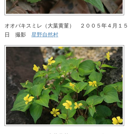
オオバキスミレ（大葉黄菫） ２００５年４月１５
日 撮影
星野自然村