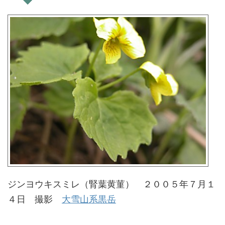
ジンヨウキスミレ（腎葉黄菫） ２００５年７月１
４日 撮影
大雪山系黒岳