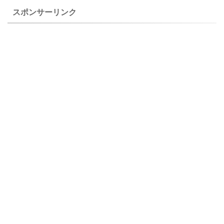
ウ（青柳草）の特徴 アオヤギ
ます。セリ科の植物は似てい
スポンサーリンク
ソウ（青 ...
て区別をする ...