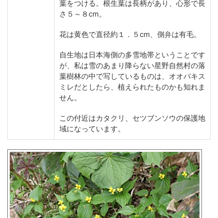
葉をつける。根生葉は長柄があり、心形で長
さ５～８cm。
花は黄色で直径約１．５cm、側弁は有毛。
自生地は日本海側の多雪地帯ということです
が、私は雪のあまり降らない星野自然村の落
葉樹林の中で写しているものは、オオバキス
ミレだとしたら、植えられたものかも知れま
せん。
この付近はカタクリ、セツブンソウの保護地
域になっています。