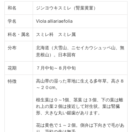
和名
ジンヨウキスミレ（腎葉黄菫）
学名
Viola alliariaefolia
科名・属名
スミレ科 スミレ属
分布
北海道（大雪山、ニセイカウシュッペ山、無
意根山）。日本固有
花期
７月中旬～８月中旬
高山帯の湿った草地に生える多年草。高さ８
特徴
～２０cm。
根生葉は０～1個、茎葉 は３個、下の葉は離
れ上の葉２個は接近して対生状。葉は腎臓
形、大きな丸い鋸歯があります。
花は黄色で１～２個。側弁は下向きで毛があ
り、花柱の先は無毛。