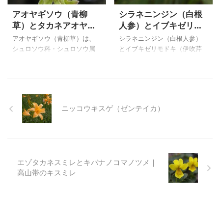
部や花序には白い軟毛が密生
鋭いことなどから区別が出来
アオヤギソウ（青柳
シラネニンジン（白根
します。 どちらも海岸に生え
そうです。 エゾシロネの花は
草）とタカネアオヤギ
人参）とイブキゼリモ
る多年草ですが、一目見ただ
かなり小さく、技術不足の私
ソウ（高嶺青柳草）の
ドキ（伊吹芹擬）の比
けで違いが分かるように、マ
ははっきりと写すことが出来
アオヤギソウ（青柳草）は、
シラネニンジン（白根人参）
比較
較
ルバトウキは葉にもつやがあ
ないくらい小さく２㎜くら
シュロソウ科・シュロソウ属
とイブキゼリモドキ（伊吹芹
り全草無毛で、ハマボウフ
い、エゾシロネは５㎜くらい
で、北海道、本州（中部地方
擬）は、セリ科・シラネニン
ウ、は茎の上部や花序には白
ありました。 上のヒメシロネ
以北）の山地の林内や湿った
ジン属で、北海道と本州の中
い軟毛が密生するので、白ぽ
（姫白根）は、２００５年８
草原に生える多年草です。和
部地方以北に生える多年草で
く見えます。 上のマルバト
月１１日に、尾瀬で写したも
名は緑色花と柳に似た葉の様
す。 シラネニンジン（白根人
ウキ（丸葉当帰 ...
のです。 ヒ ...
子からついたようです。以前
参）は亜高山帯～高山帯の草
ニッコウキスゲ（ゼンテイカ）
はユリ科に分類されていまし
地や湿原に生える高さ５～４
た。 タカネアオヤギソウ（高
０ですが、イブキゼリモドキ
嶺青柳草）はアオヤギソウの
（伊吹芹擬）は深山に生える
高山型の品種で、草丈が低く
無毛の多年草で、茎は直立し
苞が花序より突出するものを
て、枝は少なく、高さ３０～
エゾタカネスミレとキバナノコマノツメ｜
区別するようですが、中間型
１００㎝になります。 しか
高山帯のキスミレ
もあり区別が難しいものもあ
し、シラネニンジンの茎葉が
るようです。 上のアオヤギソ
０～３個で小さいのですが、
ウ（青柳草）は、２００４年
イブキゼリモドキ小葉は卵形
７月１８日に池の平湿原で撮
で深く切れ込みますが、茎は
影したものです。 アオヤギソ
葉もっと多く茎葉で区別でし