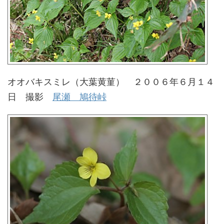
オオバキスミレ（大葉黄菫） ２００６年６月１４
日 撮影
尾瀬 鳩待峠