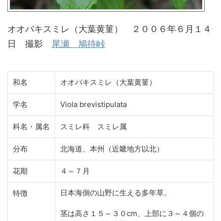
オオバキスミレ（大葉黄菫） ２００６年６月１４
日 撮影
尾瀬 鳩待峠
和名
オオバキスミレ（大葉黄菫）
学名
Viola brevistipulata
科名・属名
スミレ科 スミレ属
分布
北海道、本州（近畿地方以北）
花期
４～７月
日本海側の山野に生える多年草。
特徴
茎は高さ１５～３０cm、上部に３～４個の