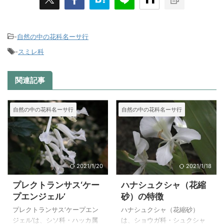
-
自然の中の花科名ーサ行
-
スミレ科
関連記事
自然の中の花科名ーサ行
自然の中の花科名ーサ行
2021/1/20
2021/1/18
プレクトランサス‘ケー
ハナシュクシャ（花縮
プエンジェル’
砂）の特徴
プレクトランサス‘ケープエン
ハナシュクシャ（花縮砂）
ジェル’は、シソ科・ハッカ属
は、ショウガ科・シュクシャ