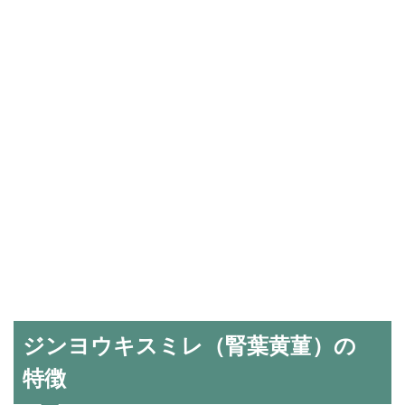
ジンヨウキスミレ（腎葉黄菫）の
特徴