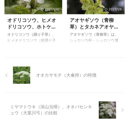
割ほど混ぜて土の表面が乾き
るので、株を藁などで保護し
始めたらたっぷり水をやりま
て置くとよいようです。 また
2021/1/10
2021/1/6
す。 置き場所は明るいカーテ
少し丈低く咲かせるのは、７
オドリコソウ、ヒメオ
アオヤギソウ（青柳
ン越しで育て、夏は葉やけを
月に低く剪定すると良いよう
ドリコソウ、ホトケノ
草）とタカネアオヤギ
防ぐために明るい場所に移動
ですが、遅くなると花が付か
ザの比較
ソウ（高嶺青柳草）の
させるのは同じですが、水や
ないことがあるので遅くなら
オドリコソウ（踊り子草）、
アオヤギソウ（青柳草）は、
比較
りは、アンスリウムは鉢の表
ないようにします。 上のサル
ヒメオドリコソウ（姫踊り子
シュロソウ科・シュロソウ属
面の土が乾いてから、スパシ
ビア・レウカンサは、２００
草）、ホトケノザ（仏座）は
で、北海道、本州（中部地方
フィルムは鉢の表面の土が乾
３年１１月２３日に、三毳ハ
シソ科・オドリコソウ属同じ
以北）の山地の林内や湿った
き始めてからやるというよう
ーブガーデンで写したもので
仲間で、花は似ていますが、
草原に生える多年草です。和
に水やりは気を付ける必要が
す。 サルビア・レウカンサの
それぞれ特徴があり、見比べ
名は緑色花と柳に似た葉の様
ありそうです。 ...
特徴と ...
れば間違うことはありませ
子からついたようです。以前
オオカサモチ（大傘持）の特徴
ん。 ヒメオドリコソウ（姫踊
はユリ科に分類されていまし
り子草）、ホトケノザ（仏
た。 タカネアオヤギソウ（高
座）は住宅地の中の植込みや
嶺青柳草）はアオヤギソウの
空き地でも見かけますが、オ
高山型の品種で、草丈が低く
ドリコソウ（踊り子草）は山
苞が花序より突出するものを
ミヤマトウキ（深山当帰）、オオバセンキ
に行かなければ、自然に生え
区別するようですが、中間型
ュウ（大葉川弓）の比較
ているものには出会えないと
もあり区別が難しいものもあ
思います。 私が出会ったのは
るようです。 上のアオヤギソ
霧が峰高原で、形は帰化植物
ウ（青柳草）は、２００４年