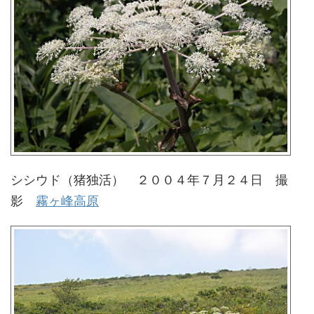
シシウド（猪独活） ２００４年７月２４日 撮
影
霧ヶ峰高原