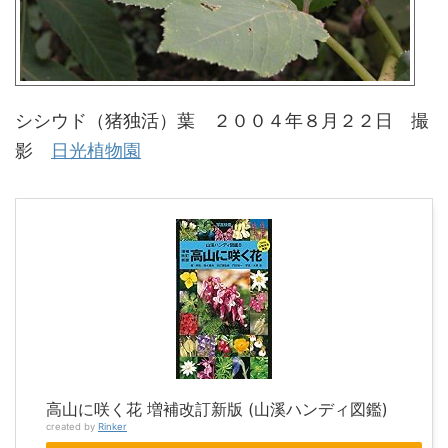
シシウド（猪独活）葉 ２００４年８月２２日 撮
影
日光植物園
高山に咲く花 増補改訂新版 (山溪ハンディ図鑑)
created by
Rinker