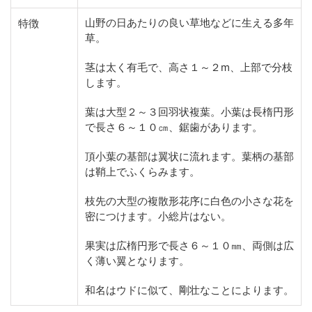
山野の日あたりの良い草地などに生える多年
特徴
草。
茎は太く有毛で、高さ１～２m、上部で分枝
します。
葉は大型２～３回羽状複葉。小葉は長楕円形
で長さ６～１０㎝、鋸歯があります。
頂小葉の基部は翼状に流れます。葉柄の基部
は鞘上でふくらみます。
枝先の大型の複散形花序に白色の小さな花を
密につけます。小総片はない。
果実は広楕円形で長さ６～１０㎜、両側は広
く薄い翼となります。
和名はウドに似て、剛壮なことによります。