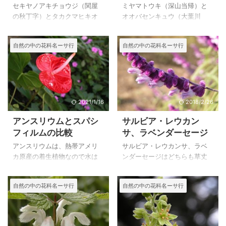
の比較
ウ（大葉川弓）の比較
セキヤノアキチョウジ（関屋
ミヤマトウキ（深山当帰）と
の秋丁字）とタカクマヒキオ
オオバセンキュウ（大葉川
コシ（高隈引起こし）は、シ
弓）は、セリ科・シシウド属
ソ科・ヤマハッカ属の山地の
ですが、ミヤマトウキは低山
自然の中の花科名ーサ行
自然の中の花科名ーサ行
木陰に生える多年草ですが、
帯～亜高山の湿った岩上に生
セキヤノアキチョウジは関東
え、葉は広三角形、２回３出
地方と中部地方に分布し、セ
複葉、表面につやがありま
キヤノアキチョウジは関東地
す。 オオバセンキュウ（大葉
方以西の太平洋側と四国、九
川弓）は、山地のやや湿った
州に分布します。 セキヤノア
ところに生え、葉は１～２回
2021/1/16
2018/2/26
キチョウジは関東地方では見
３出羽状複葉。小葉は狭卵形
アンスリウムとスパシ
サルビア・レウカン
ることの多い植物ですが、タ
で薄く、長さ３～８cm、不ぞ
フィルムの比較
サ、ラベンダーセージ
カクマヒキオコシは、日光植
ろいの鋭鋸歯があります。
物園で見ただけで、分布は見
ミヤマトウキは葉につやがあ
アンスリウムは、熱帯アメリ
サルビア・レウカンサ、ラベ
ることが出来ませんでした。
ること、苞葉ないこと、オオ
カ原産の着生植物なので水は
ンダーセージはどちらも草丈
セキヤノアキチョウジの細長
バセンキュウは、総苞片はな
けのよい用土を用い、春から
が１m以上になる大型のサルビ
い花柄の先にやや総状に青紫
いが、小苞片だけあることな
秋の成長期は鉢土が乾いてか
アの仲間で、紫や青の鮮やか
自然の中の花科名ーサ行
自然の中の花科名ーサ行
色細長いの唇形花を付ける様
どで区別ができますが、セリ
ら水をあげます。 スパシフィ
な花を咲かせます。 少し寒さ
子は何度も見ているうちにわ
科はよく似ているために区別
ルムは、中南米（コロンビ
には弱いようですが、寒冷地
かるようにな ...
するのが難しい ...
ア）原産で生育旺盛で根が張
ではない限り、株は枯れても
るので、赤玉土に腐葉土を３
根は残って翌年も花を咲かせ