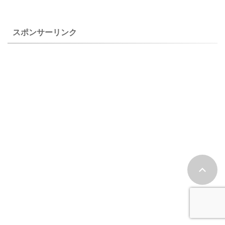
のヒメオドリコソウに似てい
７月１８日に池の平湿原で撮
ますが、花の大きさがかなり
影したものです。 アオヤギソ
違います。 上のオドリコソウ
ウ（青柳草）の特徴 アオヤギ
スポンサーリンク
（踊り子草）は ...
ソウ（青 ...