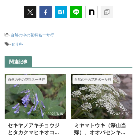
-
自然の中の花科名ーサ行
-
セリ科
関連記事
自然の中の花科名ーサ行
自然の中の花科名ーサ行
2021/1/16
2021/1/10
セキヤノアキチョウジ
ミヤマトウキ（深山当
とタカクマヒキオコシ
帰）、オオバセンキュ