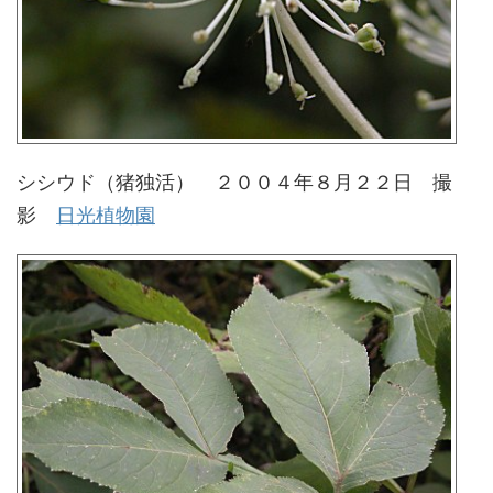
シシウド（猪独活） ２００４年８月２２日 撮
影
日光植物園