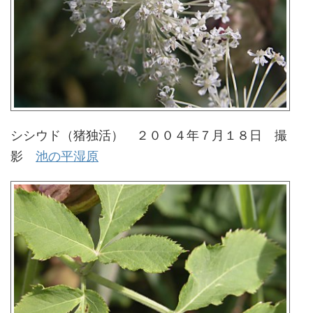
シシウド（猪独活） ２００４年７月１８日 撮
影
池の平湿原