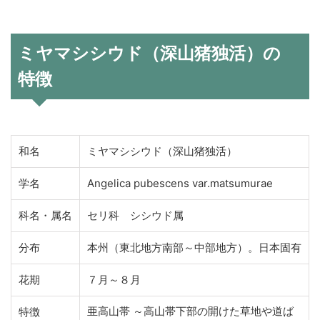
ミヤマシシウド（深山猪独活）の
特徴
和名
ミヤマシシウド（深山猪独活）
学名
Angelica pubescens var.matsumurae
科名・属名
セリ科 シシウド属
分布
本州（東北地方南部～中部地方）。日本固有
花期
７月～８月
亜高山帯 ～高山帯下部の開けた草地や道ば
特徴