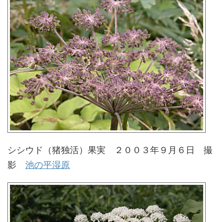
シシウド（猪独活）果実 ２００３年９月６日 撮
影
池の平湿原