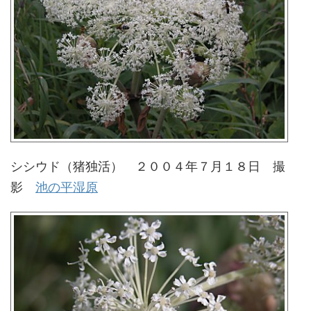
シシウド（猪独活） ２００４年７月１８日 撮
影
池の平湿原