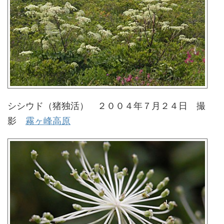
シシウド（猪独活） ２００４年７月２４日 撮
影
霧ヶ峰高原