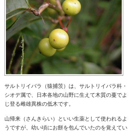
サルトリイバラ（猿捕茨）は、サルトリイバラ科・
シオデ属で、日本各地の山野に生えて木質の蔓でよ
じ登る雌雄異株の低木です。
山帰来（さんきらい）といい生薬として使われるよ
うですが、幼い頃にお餅を包んでいたのを覚えてい