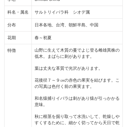
科名・属名
サルトリイバラ科 シオデ属
分布
日本各地、台湾、朝鮮半島、中国
花期
春～初夏
山野に生えて木質の蔓でよじ登る雌雄異株の
特徴
低木。まばらに刺があります。
葉は丈夫な革質で光沢があります。
花後径７～９㎝の赤色の果実を結びます。こ
の写真は色付く前の果実ます。
和名猿捕りイバラは刺があり猿が引っかかる
意味。
秋に根茎を掘り取って水洗いして、乾燥しや
すくするために、細かく切ってから天日で乾