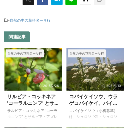
-
自然の中の花科名ーサ行
関連記事
自然の中の花科名ーサ行
自然の中の花科名ーサ行
2018/2/26
2021/1/10
サルビア・コッキネア
コバイケイソウ、ウラ
'コーラルニンフ' とサ
ゲコバイケイ、バイケ
ルビア・アズレア
イソウ、ミヤマバイケ
サルビア・コッキネア 'コーラ
コバイケイソウ（小梅蕙草）
イソウの比較
ルニンフ' とサルビア・アズレ
は、シュロソウ科・シュロソ
アは、とても素敵な色の対照
ウ属で、北海道、本州（中部