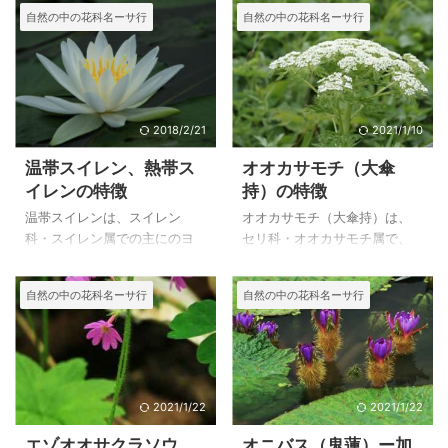
的な花を咲かせるサルビアの
地方以北、三重県）の亜高山
自然の中の花科名ーサ行
自然の中の花科名ーサ行
仲間です。 サルビア・コッキ
帯、高山帯の開けた草地に生
ネア 'コーラルニンフ'は、緑化
える多年草で日本固有種で
祭跡地で写しましたが、あま
す。 高山帯でも大きな花を咲
り栽培されていないのか、長
かせていることから良く目立
いこと名前が分かりませんで
ち夏山では目にする機会が多
したが、やっと名前や詳細を
い花です。ウラゲコバイケイ
2018/2/21
2021/1/10
知ることが出来ました。 サル
（裏毛小梅蕙）は一見バイケ
温帯スイレン、熱帯ス
オオカサモチ（大傘
ビア・アズレアは、北アメリ
イソウと区別がつきません
イレンの特徴
持）の特徴
カの比較的標高の高い地方に
が、葉の裏面脈上に突起状の
分布しているようなので、寒
毛があるものをウラゲコバイ
温帯スイレンは、スイレン
オオカサモチ（大傘持）は、
さには強いようですが、夏の
ケイと呼ばれます。谷川連邦
科・スイレン属での主にのヨ
セリ科・オオカサモチ属で、
高温多湿には弱いようです。
や尾瀬の多雪地帯で多く見ら
ーロッパを原産セイヨウスイ
北海道と本州の中部地方以北
しかし、秋咲きなので、７月
れるようです。 バイケイソウ
レン（Nymphaea alba）など
にの低山帯～高山帯下部の開
自然の中の花科名ーサ行
自然の中の花科名ーサ行
頃に短くカットすると、普通
（梅惠草）は、０．６～１．
を品種改良して作られた、寒
けた草地に生える、高さ５０
は１mにもなりますが、 ...
５mと大きく、ウメに似た２㎝
さに強い多年草の園芸品種で
～１５０cmになる大型の多年
くらいの花を多 ...
す。 日本の気候にも合うの
草です。 葉は１～２回３出羽
で、スイレン鉢や池などで簡
状複葉で、大型のシシウドや
単衣栽培することが出来ま
ミヤマシシウド、エゾのシシ
す。現在の庭には池がありま
ウドのように葉が丸みを帯び
2021/1/22
2021/1/22
せんが、以前には鉢植えにし
ていないことから区別ができ
エゾオオサクラソウ
オニバス（鬼蓮）ー加