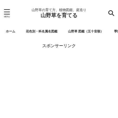
山野草の育て方、植物図鑑、庭造り
山野草を育てる
ホーム
花色別・科名属名図鑑
山野草 図鑑（五十音順）
季
スポンサーリンク