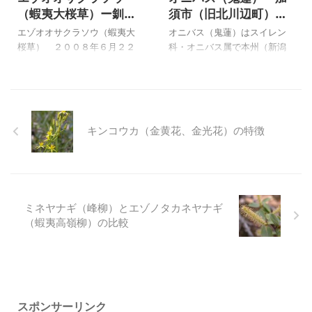
て池に台を置き高さを調節し
ます。 また、総苞片は７～
（蝦夷大桜草）ー釧路
須市（旧北川辺町）の
て育てていました。 熱帯スイ
８個で羽状に深裂し、小苞片
湿原にて
自生地
レンは、主に熱帯アフリカ。
も多数あることから他のせり
エゾオオサクラソウ（蝦夷大
オニバス（鬼蓮）はスイレン
南米、オーストラリア、熱帯
科の植物との区別点になるよ
桜草） ２００８年６月２２
科・オニバス属で本州（新潟
アジアなどの熱帯地域にも分
うです。 よく見かけるシシウ
日撮影 エゾオオサクラソウ
以南）、四国、九州の池や沼
布しているので、日本の冬に
ド、ミヤマシシウド、オオカ
は、何度か種を播き、ある程
に生える大型の１年草の水草
はそれなりの管理が必要です
サモチ、オオハナウド、エゾ
度まで大きくなりながら花を
で、葉は直径２mを超えるもの
が、育てられないことはない
ノシシウドは、セリ科の中で
見ることがないままに夏の暑
もあります。 現在、絶滅危惧
ようで ...
は大型で ...
さに耐えられず枯れてしまっ
種になっているオニバスは保
キンコウカ（金黄花、金光花）の特徴
たことのある花です。 そんな
護されているようで、自生地
ことから大きな葉は何度か見
が限られているので、見るこ
ることが出来ましたが、花は
とのできるところは限られて
写真以外には見たことがあり
います。 埼玉県加須市（旧北
ませんでした。 サクラソウの
川辺町）に自生地があるとい
ミネヤナギ（峰柳）とエゾノタカネヤナギ
仲間が大好きな私が、思いが
うことで行って見ましたが、
（蝦夷高嶺柳）の比較
けず釧路湿原の山の中を散策
花は午前中に開き、午後には
していて出会ったのが写真の
しぼんでしまうようで、きれ
花で、数日で終わるのではな
いに開いている花を見ること
いかと思えるような花でし
はできませんでした。 上のオ
た。 出会った花はこの株だけ
ニバス（鬼蓮）は２００８年
で他には見当たりませんでし
９月１１日に北川辺町で撮影
スポンサーリンク
たが、一目で ...
したもの ...