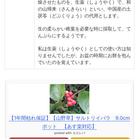
燥させたものを、生薬（しょうやく）で、和
の山帰来（さんきらい）といい、中国産の土
茯苓（どぶくりょう）の代用とします。
生の柔らかい稚葉を必要な時に採取して、て
んぷらにするようです。
私は生薬（しょうやく）としての使い方は知
りませんでしたが、お盆の時期にお餅を包ん
でいたのを覚えています。
【1年間枯れ保証】【山野草】サルトリイバラ 9.0cm
ポット 【あす楽対応】
posted with
カエレバ