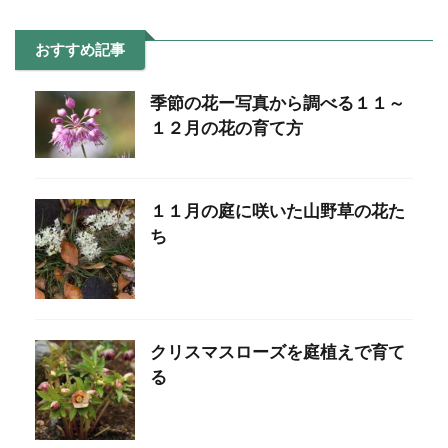
おすすめ記事
季節の花ー写真から調べる１１～
１２月の花の育て方
１１月の庭に咲いた山野草の花た
ち
クリスマスローズを庭植えで育て
る