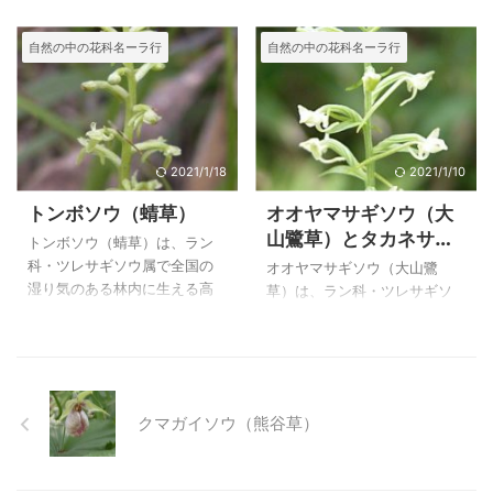
が特徴です。 ノビネチドリ
ゾスズラン（蝦夷鈴蘭） ２
の日当たりの良い岩上や草地
０日撮影 林内 オオバノトン
は、根は掌状にならず、伸び
００５年８月１１日 撮影
に生える高さ１０～１５cmの
ボソウ（大葉蜻蛉草）はラン
自然の中の花科名ーラ行
自然の中の花科名ーラ行
るため「延根」といいます。
尾瀬 エゾスズラン（蝦夷鈴
多年草でとっても可憐なラン
科・ツレサギソウ属で、丘陵
以前はテガタチドリ属に分類
蘭） ２００４年７月１１
です。 辛い登りの後の頂上湿
や浅い山のの林内に生える多
されていたが、 ...
日 撮影 高 ...
原に咲いていたオノエランに
年草です。 ホソバノキソチド
で会った時は疲れを忘れて写
リ、コバノトンボソウ、キソ
真を写していました。 和名の
チドリなど、亜高山帯の草地
オノエランは山の上に生える
に生えるツレサギソウ属の花
2021/1/18
2021/1/10
蘭の意とのこと、まさに天上
は何度も目にしていたのです
トンボソウ（蜻草）
オオヤマサギソウ（大
のような田代山の頂上に咲い
が、浅い山林に生えるオオバ
山鷺草）とタカネサギ
ていました。 上のオノエラン
のトンボソウには初めて出会
トンボソウ（蜻草）は、ラン
ソウ（高嶺鷺草）の比
（尾上蘭）は、２００３年７
いました。 浅い野山で、ツレ
科・ツレサギソウ属で全国の
オオヤマサギソウ（大山鷺
月５日に田代山で撮影したも
較
サギソウ属の花を見つけたと
湿り気のある林内に生える高
草）は、ラン科・ツレサギソ
のです。 オノエラン（尾上
きは驚きました。 林内に入っ
さ１５～３５cmの多年草で
ウ属で、全国の山地の樹林内
蘭）の特徴 オノエラン（尾上
てみるとほとんど終わりに近
す。トンボソウ属に分類され
に生える多年草で、葉は普通
蘭） ２００３年７月５日
い苗が飛び飛びに群生してい
ることもあります。 ツレサギ
２個が大きく、狭長楕円形で
撮影 田 ...
ました。 それまで良く行くと
ソウ属には、亜高山帯の草地
長さ１０～２０㎝、光沢があ
ころだ ...
に生えるホソバノキソチド
り、上部の葉は次第に小型に
クマガイソウ（熊谷草）
リ、日当たりのよい湿地に生
なります。 ツレサギソウ属に
えるコバノトンボソウなどが
興味を抱き探していました
あります。また、亜高山帯の
が、尾瀬でオオヤマサギソウ