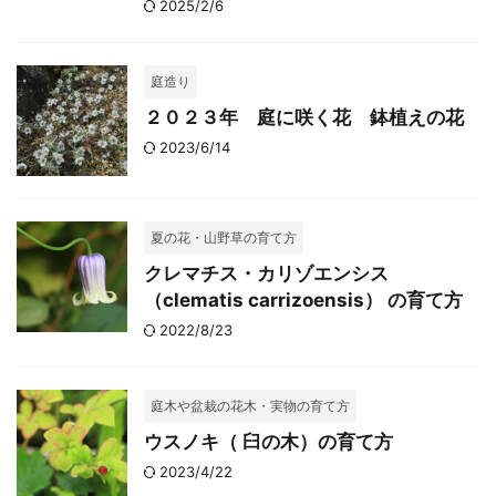
2025/2/6
庭造り
２０２３年 庭に咲く花 鉢植えの花
2023/6/14
夏の花・山野草の育て方
クレマチス・カリゾエンシス
（clematis carrizoensis） の育て方
2022/8/23
庭木や盆栽の花木・実物の育て方
ウスノキ（ 臼の木）の育て方
2023/4/22