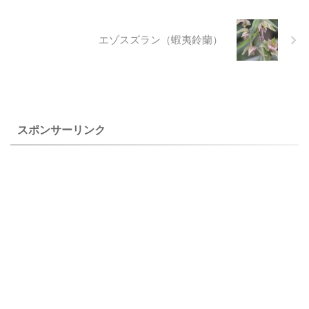
草地に生えるキソチドリがあ
に出会うことが出来ました。
ります。 上のトンボソウ（蜻
仲間のタカネサギソウ（高嶺
草）は、２００４年７月２４
鷺草）は八方尾根で写しまし
エゾスズラン（蝦夷鈴蘭）
日に霧ヶ峰高原で撮影したも
たが、ツレサギソウの仲間は
のです。 トンボソウ（蜻草）
かなり苦労して名前を決めて
の特徴 トンボソウ（蜻草）
いますが、不安はぬぐえませ
２００４年７月２４日 撮
ん。 上のオオヤマサギソウ
影 霧ヶ峰高原 和名 トンボソ
（大山鷺草）は、２００５年
ウ（蜻草 ...
８月１１日に尾瀬で撮影した
スポンサーリンク
ものです。 オオ ...