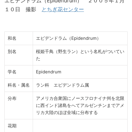
エピデンドラム（Epidendrum） ２００５年１月
１０日 撮影
とちぎ花センター
和名
エピデンドラム（Epidendrum）
別名
桜姫千鳥（野生ラン）という名札がついてい
た
学名
Epidendrum
科名・属名
ラン科 エピデンドラム属
分布
アメリカ合衆国にノースフロナイナ州を北限
に西インド諸島をへてアルゼンチンまでアメ
リカ大陸のほぼ全域に分布する
花期