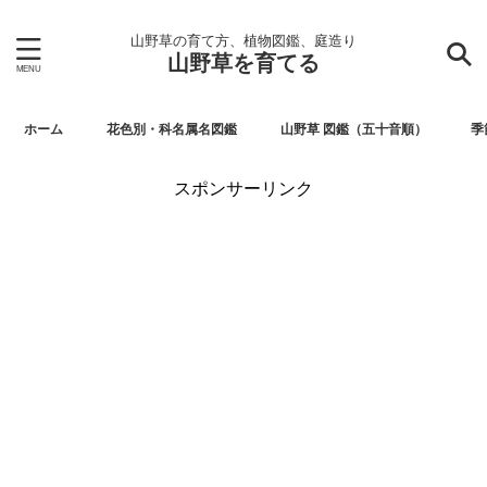
山野草の育て方、植物図鑑、庭造り
山野草を育てる
ホーム
花色別・科名属名図鑑
山野草 図鑑（五十音順）
季
スポンサーリンク