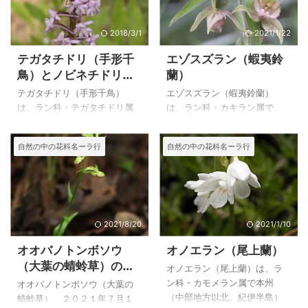
2018/3/1
2021/1/22
テガタチドリ（手形千
エゾスズラン（蝦夷鈴
鳥）とノビネチドリ
蘭）
（延根千鳥）の比較
テガタチドリ（手形千鳥）
エゾスズラン（蝦夷鈴蘭）
は、ラン科・テガタチドリ属
は、ラン科・カキラン属で、
で北海道、本州（中部地方以
全国の山地の林内に生え、目
北）の亜高山帯～高山帯の草
立たない色だが、やはりラン
自然の中の花科名ーラ行
自然の中の花科名ーラ行
地に生える高さ３０～６０cm
科の植物なので自己主張は強
の多年草で塊根は掌状に分裂
く、１度見た時から忘れられ
して「手形」になります。 ノ
ない植物になりました。 目立
ビネチドリ（延根千鳥）は、
たない花ですが、その後何度
ラン科・ノビネチドリ属で、
も出会うことが出来たのは、
北海道、本州（中部地方以
生息場所が多いことを意味し
2021/8/20
2021/1/10
北）、四国、九州。東北アジ
ているのでしょうか。 上のエ
オオバノトンボソウ
オノエラン（尾上蘭）
アの亜高山帯の草地に生える
ゾスズラン（蝦夷鈴蘭）は、
（大葉の蜻蛉草）の特
高さ３０～６０cmの多年草で
２００５年８月１１日に尾瀬
オノエラン（尾上蘭）は、ラ
徴
す。長楕円形で長さ７～１５
で撮影したものです。 エゾス
ン科・カモメラン属で本州
オオバノトンボソウ（大葉の
㎝の葉の縁が著しく波打つの
ズラン（蝦夷鈴蘭）の特徴 エ
（中部地方以北、紀伊半島）
蜻蛉草） ２０２１年７月１