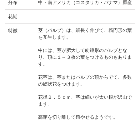
分布
中・南アメリカ（コスタリカ・パナマ）原産
花期
茎（バルブ）は、細長く伸びて、楕円形の葉
特徴
を互生します。
中には、茎が肥大して紡錘形のバルブとな
り、頂に１～３枚の葉をつけるものもありま
す。
花茎は、茎またはバルブの頂からでて、多数
の総状花をつけます。
花径２．５ｃｍ、茎は細いが太い根が沢山で
ます。
高芽を切り離して殖やせるようです。