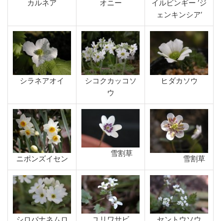
カルネア
オニー
イルビンギー ’ジ
ェンキンシア’
シラネアオイ
シコクカッコソ
ヒダカソウ
ウ
雪割草
ニポンズイセン
雪割草
シロバナネムロ
ユリワサビ
セントウソウ