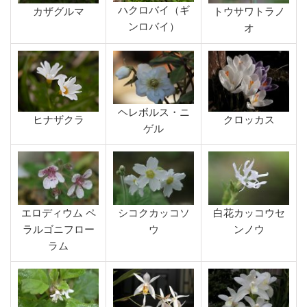
ハクロバイ（ギ
カザグルマ
トウサワトラノ
ンロバイ）
オ
ヘレボルス・ニ
ヒナザクラ
クロッカス
ゲル
エロディウム ペ
シコクカッコソ
白花カッコウセ
ラルゴニフロー
ウ
ンノウ
ラム