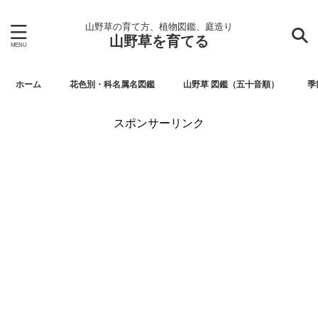
山野草の育て方、植物図鑑、庭造り
山野草を育てる
ホーム
花色別・科名属名図鑑
山野草 図鑑（五十音順）
季
スポンサーリンク