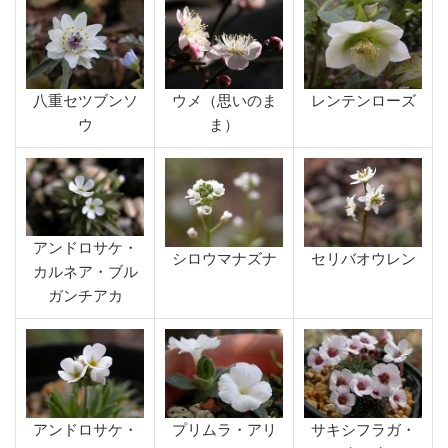
八重セツブンソ
ウメ（思いのま
レンテンローズ
ウ
ま）
アンドロサケ・
シロウマナズナ
セリバオウレン
カルネア・ブル
ガンチアカ
アンドロサケ・
プリムラ・アリ
サキシフラガ・