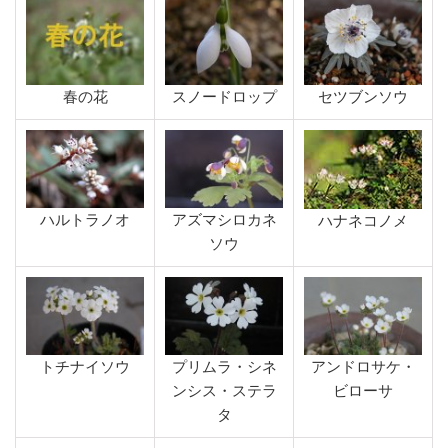
春の花
スノードロップ
セツブンソウ
ハルトラノオ
アズマシロカネ
ハナネコノメ
ソウ
トチナイソウ
プリムラ・シネ
アンドロサケ・
ンシス・ステラ
ビローサ
タ