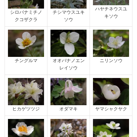
ハヤチネウスユ
シロバナミチノ
チシマウスユキ
キソウ
クコザクラ
ソウ
チングルマ
オオバナノエン
ニリンソウ
レイソウ
ヒカゲツツジ
オダマキ
ヤマシャクヤク