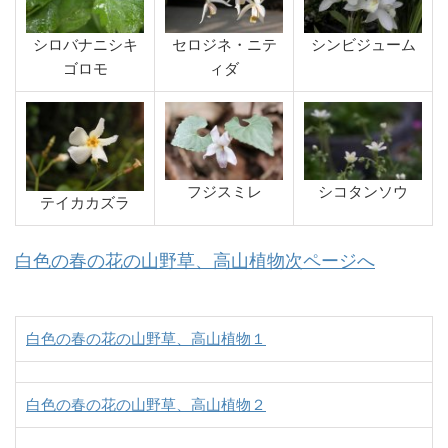
シロバナニシキ
セロジネ・ニテ
シンビジューム
ゴロモ
ィダ
フジスミレ
シコタンソウ
テイカカズラ
白色の春の花の山野草、高山植物次ページへ
白色の春の花の山野草、高山植物１
白色の春の花の山野草、高山植物２