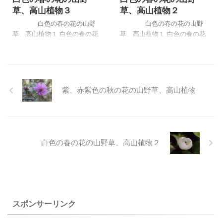
草、高山植物３
草、高山植物２
白色の春の花の山野
白色の春の花の山野
草、高山植物１ 白色の春の花
草、高山植物１ 白色の春の花
の山野草、高山植物２ 白色の
の山野草、高山植物２ 白色の
春の花の山野草、高山植物３
春の花の山野草、高山植物３
白色の春の花の山野草、高山
白色の春の花の山野草、高山
植物３ 花の写真をクリックす
植物２ 花の写真をクリックす
ると説明つきの写真が見られ
ると説明つきの写真が見られ
紫、赤紫色の秋の花の山野草、高山植物
ます。 シロドウダン ズダヤク
ます。 ラナンクルス・クレナ
シュ オンファロデス・リニフ
ツス イワヒゲ ミミナグサ トウ
ォリア ミツデイワガサ ダイア
ゴクサバノオ タネツケバナ ヤ
ンサス・デルトイデス‘アーテ
ブニンジン ヤクシマハイヒカ
ィックファイア’ シロバナイワ
ゲツツジ ハクサンシャクナゲ
白色の春の花の山野草、高山植物２
ギリソウ タウンセンディア・
コケモモ タンチョウソウ バイ
グラベラ シレネ・アルペスト
カイカリソウ オサバグサ シロ
リス シレネ・ユニフローラ’ア
バナエゾスミレ ビオラ・ソロ
ルバ’ アンドロサケ・ラヌギー
リア 'フレックス' ヤマハタザ
ノサ ナデシコ ヘレボラス・バ
オ カントウミヤマカタバミ セ
ラリア クレマチス・モン ...
ンボンヤリ イワカ ...
スポンサーリンク