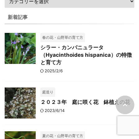
新着記事
春の花・山野草の育て方
シラー・カンパニュラータ
（Hyacinthoides hispanica）の特徴
と育て方
2025/2/6
庭造り
２０２３年 庭に咲く花 鉢植えの花
2023/6/14
夏の花・山野草の育て方