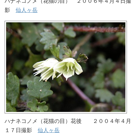
ハナネコノメ（花猫の目） ２００６年４月４日撮
影
仙人ヶ岳
ハナネコノメ（花猫の目）花後 ２００４年４月
１７日撮影
仙人ヶ岳