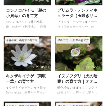
2022/6/28
2023/4/7
コシノコバイモ（越の
プリムラ・デンティキ
小貝母）の育て方
ュラータ（玉咲きサク
ラソウ）の育て方
コシノコバイモ（越の小貝
プリムラ・デンティキュラー
母）は本州（北陸地方、静岡
タ（玉咲きサクラソウ）は、
県、福島県）に自生するバイ
種を購入して播種して育てた
モ属のひとつで、１０㎝前後
ものです。アオバナタマザキ
早春の花・山野草の育て方
早春の花・山野草の育て方
の茎長に釣鐘型の花を咲かせ
サクラソウと名前がついてい
ます。花弁の隆起線に緑の毛
たのですが、下記のように
状突起があるのが特徴です。
様々な色の花が咲きました。
コバイモの仲間は絶滅危惧種
ヒマラヤの１５００～４５０
になっているようで、現在出
０mに自生しているということ
回っている苗は種から育てた
ですから、かなり高山のプリ
2023/2/11
2021/1/10
もののようです。 上のコシノ
ムラですが様々な色の花が出
キクザキイチゲ（菊咲
イヌノフグリ（犬の陰
コバイモ（越の小貝母）は、
回ていますが、育てやすいよ
一華）の育て方
嚢）の育て方｜オオイ
自宅で２０１７年２月１８日
うに栽培したものなのでしょ
ヌノフグリ（大犬の陰
に撮影したものです。 コシノ
うか。園芸店にもかなり出回
キクザキイチゲという名前を
帰化植物のオオイヌノフグリ
嚢）との違い
コバイモ（越の小貝母）の特
っています。 わが家も種から
知ったのは、叔父から苗をい
は春はどこに行っても星をち
徴と育て方 コシノコバイモ
育てたのでたくさん芽生え、
ただいたことによります。そ
りばめたあように陽の光を浴
（越の小貝母） ２００７年
たくさん育っていろいろな色
の時アズマイチゲの苗もいた
びて咲いていますが、イヌノ