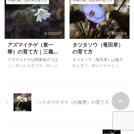
早春の花・山野草の育て方
早春の花・山野草の育て方
３月３０日 撮影 栽培品
の花が咲きましたが、育てや
だいたのですが、植え替えを
フグリは見かけることが無く
コシノコバイモ（越の小貝
すかったのは苗が若いうち
嫌うようで花を見ることはで
なりました。 オオイヌノフグ
母） ２００ ...
で、大株になる ...
きませんでした。 その頃は宮
リほど目立つ植物ではありま
城県に住んでいたので、山間
せんが、雑草として扱われて
に一面に咲く花がキクザキイ
いた在来種のイヌノフグリが
チゲだと知り、白やブルーの
わずかに山間地で残っている
2021/1/7
2022/6/4
花が一面に咲く様を見て感動
程度に減ってしまったのを寂
アズマイチゲ（東一
タツタソウ（竜田草）
しましたが、家に植えてはい
しく感じます。 私が子供のこ
華）の育て方｜三毳
の育て方
けないというように我が家の
ろからイヌノフグリだと思っ
山・大柿カタクリの里
花は咲いてくれませんでし
ていたのは、オオイヌノフグ
アズマイチゲは関東地方では
タツタソウ（竜田草）は魅力
のアズマイイゲ
た。 そのような花が咲くよう
リでした。 この苗は、植物を
よく見られる花です。特にカ
的な花で、種ができやすく、
になったのは関東地方に越し
調べていたMasaさんが送って
タクリの保護地域などでは群
採り播きでしたらかなりの確
てきて１０年以上植え替えな
くれたもので、我が家の庭に
生になって咲いています。我
率で発芽するので、長いこと
いで育てていたころからで
自生しています。 上のイヌノ
が家も毎年花が咲くようにな
栽培を続けることができま
す。 関東地方にはキクザキイ
フグリ（犬の陰嚢）は、自宅
りましたが、株が殖えている
す。 ３０年以上も前に購入し
チゲよりもアズ ...
で２ ...
ほどには花が少ないのは、こ
た最初の株は大株になって弱
ハクホウナズナ（白鳳薺）の育て方
の花の性質もあるのでしょう
ってきて枯れてしまいました
が、育て方にも影響している
が、零れ種からも苗ができて
のかもしれません。 春には柔
いましたし、種も播いていま
らかい葉が地面を被います
したので現在もたくさんの株
が、花が咲き終わって少し過
があり庭にも植えてありま