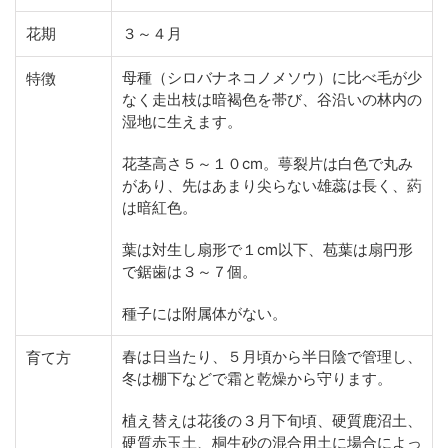
花期
３～４月
母種（シロバナネコノメソウ）に比べ毛が少
特徴
なく走出枝は暗褐色を帯び、谷沿いの林内の
湿地に生えます。
花茎高さ５～１０cm。萼裂片は白色で丸み
があり、先はあまり尖らない雄蕊は長く、葯
は暗紅色。
葉は対生し扇形で１cm以下、苞葉は扇円形
で鋸歯は３～７個。
種子には附属体がない。
春は日当たり、５月頃から半日陰で管理し、
育て方
冬は棚下などで霜と乾燥から守ります。
植え替えは花後の３月下旬頃、硬質鹿沼土、
硬質赤玉土、桐生砂の混合用土に場合によっ