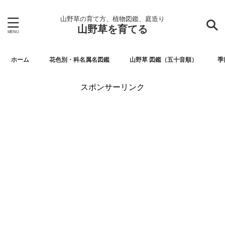
山野草の育て方、植物図鑑、庭造り
山野草を育てる
ホーム
花色別・科名属名図鑑
山野草 図鑑（五十音順）
季
スポンサーリンク