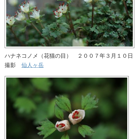
ハナネコノメ（花猫の目） ２００７年３月１０日
撮影
仙人ヶ岳