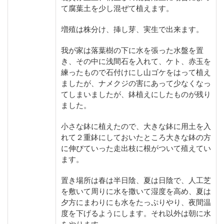
て腐葉土を少し混ぜて植えます。
増殖は株分け、挿し芽、実生で出来ます。
我が家は落葉樹の下に水を張った水盤を置
き、その中に浅間石を入れて、ケト、赤玉を
練ったもので石付けにし山ゴケをはって植え
ましたが、ナメクジの害にあって少なくなっ
てしまいましたが、鉢植えにしたものが残り
ました。
小さな鉢に植えたので、大きな鉢に用土を入
れて２重鉢にしておいたところ大きな鉢の方
に伸びていった走出枝に根がついて殖えてい
ます。
置き場所は春は半日陰、夏は日陰で、人工芝
を敷いて周りに水を撒いて湿度を高め、夏は
夕方にまわりにも水をたっぷりやり、夜間温
度を下げるようにします。それ以外は朝に水