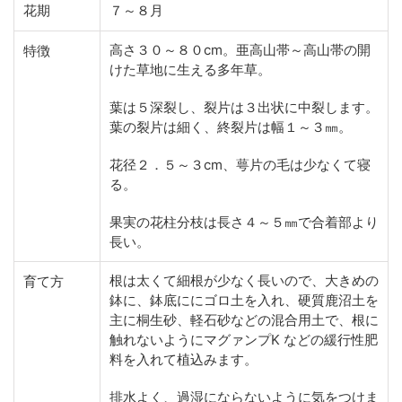
花期
７～８月
高さ３０～８０cm。亜高山帯～高山帯の開
特徴
けた草地に生える多年草。
葉は５深裂し、裂片は３出状に中裂します。
葉の裂片は細く、終裂片は幅１～３㎜。
花径２．５～３cm、萼片の毛は少なくて寝
る。
果実の花柱分枝は長さ４～５㎜で合着部より
長い。
根は太くて細根が少なく長いので、大きめの
育て方
鉢に、鉢底ににゴロ土を入れ、硬質鹿沼土を
主に桐生砂、軽石砂などの混合用土で、根に
触れないようにマグァンプK などの緩行性肥
料を入れて植込みます。
排水よく、過湿にならないように気をつけま