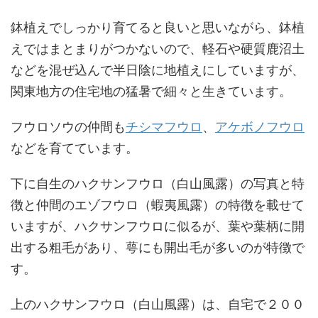
鉢植えでしっかり育てると良いと思いながら、鉢植
えではまとまりがつかないので、軽石や硬質鹿沼土
などを混ぜ込んで半日陰に地植えにしていますが、
関東地方の住宅地の猛暑で細々と生きています。
フウロソウの仲間も
チシマフウロ
、
アケボノフウロ
などを育てています。
下に自生のハクサンフウロ（白山風露）の写真と特
徴と仲間のエゾフウロ（蝦夷風露）の特徴を載せて
いますが、ハクサンフウロに似るが、葉や葉柄に開
出する粗毛があり、萼にも開出毛が多いのが特徴で
す。
上のハクサンフウロ（白山風露）は、自宅で２００