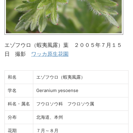
エゾフウロ（蝦夷風露）葉 ２００５年７月１５
日 撮影
ワッカ原生花園
和名
エゾフウロ（蝦夷風露）
学名
Geranium yesoense
科名・属名
フウロソウ科 フウロソウ属
分布
北海道、本州
花期
７月～８月