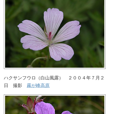
ハクサンフウロ（白山風露） ２００４年７月２
日 撮影
霧が峰高原