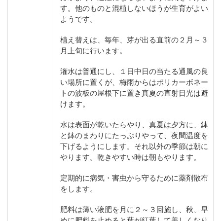
す。他のものと混植しないほうが生育がよい
ようです。
植え替えは、毎年、芽が出る直前の２月～３
月上旬に行います。
潅水は普通にし、１日中日の当たる通風の良
い場所に置くが、梅雨からはポリカーボネー
トの波板の屋根下に置き真夏の直射日光は避
けます。
水は表面が乾いたらやり、真夏は夕方に、鉢
と鉢のまわりにたっぷりやって、夜間温度を
下げるようにします。それ以外の季節は朝に
やります。乾きやすい時は朝もやります。
定期的に病気・害虫から守るために薬剤散布
をします。
肥料は薄い液肥を月に２～３回施し、秋、早
めに肥料を止めると葉が紅葉して美しくなり