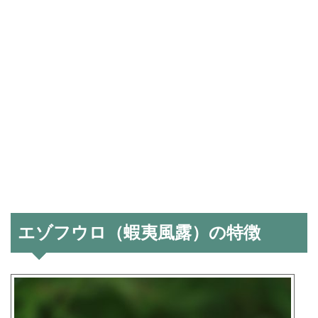
エゾフウロ（蝦夷風露）の特徴