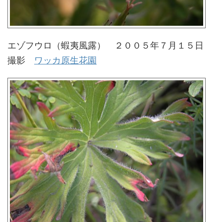
エゾフウロ（蝦夷風露） ２００５年７月１５日
撮影
ワッカ原生花園