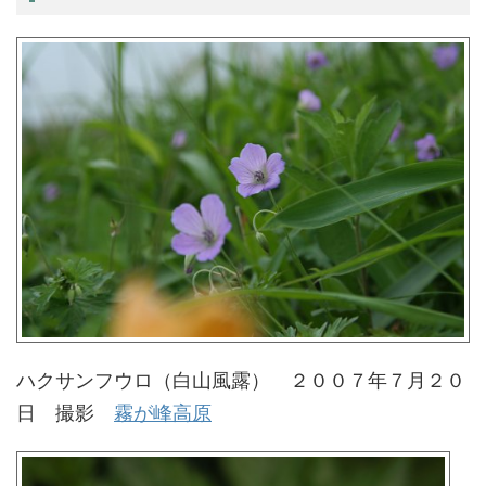
ハクサンフウロ（白山風露） ２００７年７月２０
日 撮影
霧が峰高原