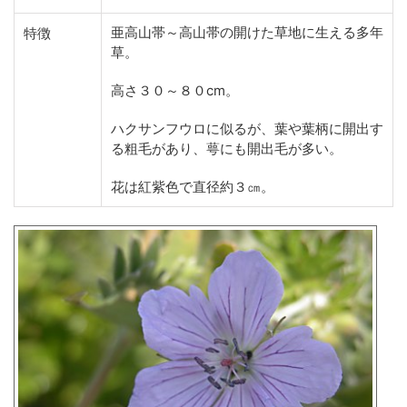
亜高山帯～高山帯の開けた草地に生える多年
特徴
草。
高さ３０～８０cm。
ハクサンフウロに似るが、葉や葉柄に開出す
る粗毛があり、萼にも開出毛が多い。
花は紅紫色で直径約３㎝。