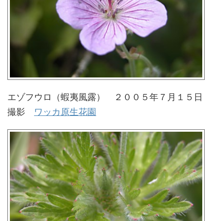
エゾフウロ（蝦夷風露） ２００５年７月１５日
撮影
ワッカ原生花園