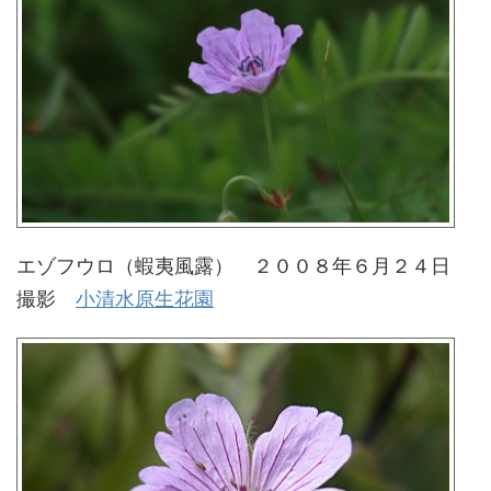
エゾフウロ（蝦夷風露） ２００８年６月２４日
撮影
小清水原生花園