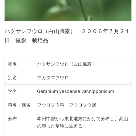
ハクサンフウロ（白山風露） ２００６年７月２１
日 撮影 栽培品
和名
ハクサンフウロ（白山風露）
別名
アカヌマフウロ
学名
Geranium yesoense var.nipponicum
科名・属名
フウロソウ科 フウロソウ属
分布
本州中部から東北地方にかけて分布し、高山
の湿った草地に生える