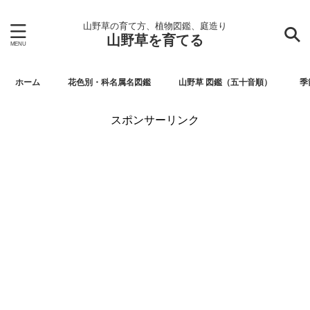
山野草の育て方、植物図鑑、庭造り
山野草を育てる
ホーム
花色別・科名属名図鑑
山野草 図鑑（五十音順）
季
スポンサーリンク