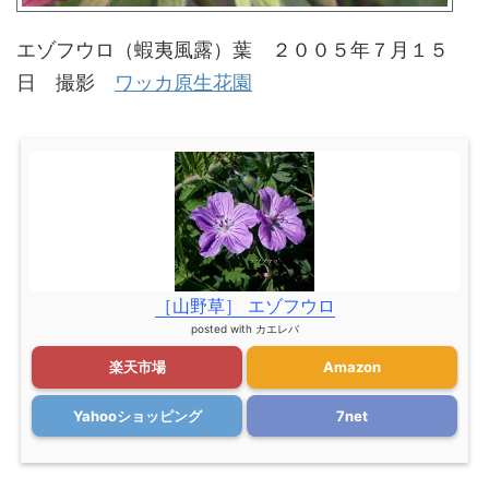
エゾフウロ（蝦夷風露）葉 ２００５年７月１５
日 撮影
ワッカ原生花園
［山野草］ エゾフウロ
posted with
カエレバ
楽天市場
Amazon
Yahooショッピング
7net