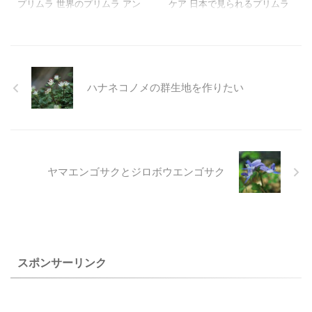
プリムラ 世界のプリムラ アン
ケア 日本で見られるプリムラ
ドロサケの仲間 わが家で咲い
世界のプリムラ アンドロサケ
た桜草の仲間たちです。 サク
の仲間 わが家で咲いた桜草の
ラソウの仲間は好きな花なの
仲間たちです。 プリムラ（サ
で、長いこと育てていたもの
クラソウ属）は主としてユー
もありますが、２０年近く前
ラシア、特に中国南部からヒ
ハナネコノメの群生地を作りたい
から山野草を種で育てるよう
マラヤの温帯～寒帯に５００
になってかなり多くの種を播
～６００種、日本には１４種
いて花を見ることが出来るよ
が自生します（山渓ハンデイ
うになりました。 購入したも
図鑑８ 高山に咲く花よ
のだと寒い地方で育てたもの
り）。 日本には、低山帯から
はなかなかなじんでくれない
高山帯まで自生している花が
ヤマエンゴサクとジロボウエンゴサク
ものもありましたが、種から
見られ、登山の際には出会う
育てることでその土地になじ
ことに出来る花も数種類はあ
むものもありました。 しか
ります。 掲載した数種類の花
し、高山帯に咲くプリムラは
たちもほとんどが種から育て
気難しいものが多く、猛暑の
たものだが、関東地方の住宅
夏に絶えてしまったものもあ
地のわが家では咲いてくれな
スポンサーリンク
りま ...
かっ ...