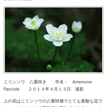
ニリンソウ 八重咲き 学名： Anemone
flaccida ２０１４年４月１３日 撮影
上の花はニリンソウの八重咲種でとても素敵な花で