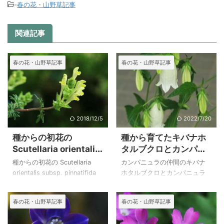
-
春の花・山野草記事
関連記事
春の花・山野草記事
春の花・山野草記事
2018/12/5
2022/7/20
種からの初花の
種から育てたキバナホ
Scutellaria orientalis
タルブクロとカンパニ
subsp. pinnatifida と
ュラ・コルヘンシス
種からの初花の Scutellaria
カンパニュラの仲間のキバナ
今年も咲いたラナンキ
orientalis subsp. pinnatifida
ホタルブクロとカンパニュラ
ュラス・パルナシフォ
はキバナタツナミソウと書い
コルヘンシスが今年も咲いて
リウス
た種を播いたものですが、日
くれました。
春の花・山野草記事
春の花・山野草記事
本では栽培している方が少な
ホタルブクロは増えて困るく
いのか検索をしても見つかり
らいですが、同じ仲間の高山