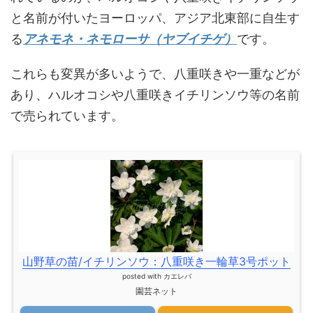
と名前が付いたヨーロッパ、アジア北東部に自生す
る
アネモネ・ネモローサ（ヤブイチゲ）
です。
これらも変異が多いようで、八重咲きや一重などが
あり、ハルオコシや八重咲きイチリンソウ等の名前
で売られています。
山野草の苗/イチリンソウ：八重咲き一輪草3号ポット
posted with
カエレバ
園芸ネット