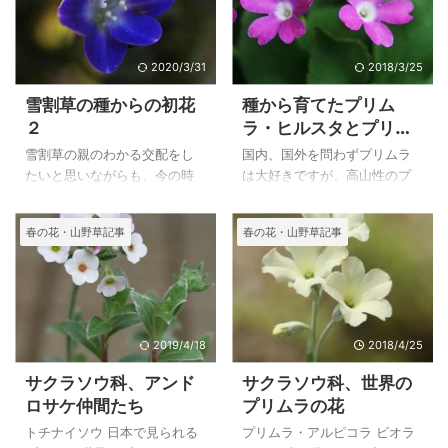
ませんでした。
性のカンパニュラはかなり難
ラヌンクルス パルナシフォリ
しいのですが、カンパニュラ
ウス（Ranunculus
コルヘンシスは毎年綺麗な花
parnassifolius）は日本で栽培
を見せてくれます。
2020/3/31
2018/3/25
している方から種をいただい
雪割草の種からの初花
種から育てたプリム
たもので、数年素敵な花を見
２
ラ・ヒルスタとプリム
ることが出来ています。
ラ・エラティオール
雪割草の親のわかる交配をし
国内、国外を問わずプリムラ
たいと思いながらも、今の時
は大好きですが、高山性のプ
期は毎年忙しく、咲いた順か
リムラはかなり気難しいもの
らの交配になってしまうの
が多く、数年で枯れてしまっ
春の花・山野草記事
春の花・山野草記事
で、交配したい花との交配が
たものもあります。
思うようにできていません。
かなりの種類の種を播きまし
今年こそはと思いながらも写
たが、現在は残っているもの
真を写したり、植え替えが会
を大切に育てています。
ったりと手が回らないのが現
その中のプリム ヒルスタとラ
状です。
プリムラ エラテオルの紹介で
2019/4/18
2018/4/25
す。
サクラソウ科、アンド
サクラソウ科、世界の
ロサケ仲間たち
プリムラの花
トチナイソウ 日本で見られる
プリムラ・アルピコラ ビオラ