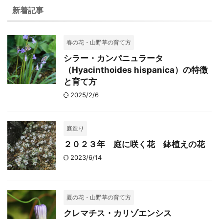
新着記事
春の花・山野草の育て方
シラー・カンパニュラータ
（Hyacinthoides hispanica）の特徴
と育て方
2025/2/6
庭造り
２０２３年 庭に咲く花 鉢植えの花
2023/6/14
夏の花・山野草の育て方
クレマチス・カリゾエンシス