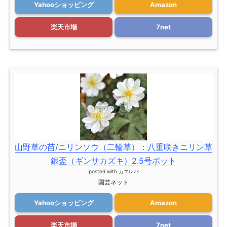
Yahooショッピング
Amazon
楽天市場
7net
山野草の苗/ニリンソウ（二輪草）：八重咲きニリン草
銀盃（ギンサカズキ）2.5号ポット
posted with
カエレバ
園芸ネット
Yahooショッピング
Amazon
楽天市場
7net