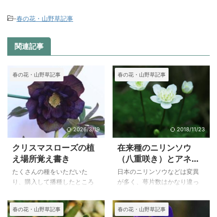
-
春の花・山野草記事
関連記事
春の花・山野草記事
春の花・山野草記事
2026/3/19
2018/11/23
クリスマスローズの植
在来種のニリンソウ
え場所覚え書き
（八重咲き）とアネモ
ネ・ネモローサ（ヤブ
たくさんの種をいただいた
日本のニリンソウなどは変異
イチゲ）
り、購入して播種したところ
が多く、萼片数はかなり違っ
似ている花は数種ありました
ていますが、半や重咲や八重
が、ほとんどが違った色や形
咲きなども見られるようで
春の花・山野草記事
春の花・山野草記事
の花が咲きました。 早春に咲
す。