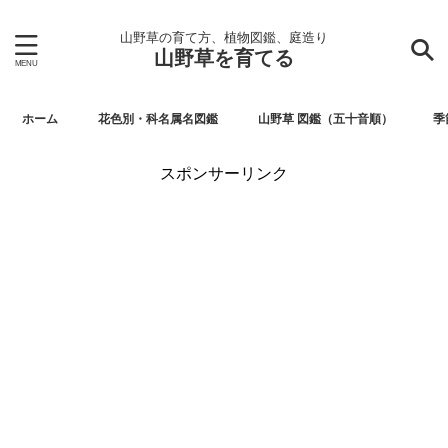
山野草の育て方、植物図鑑、庭造り
山野草を育てる
ホーム
花色別・科名属名図鑑
山野草 図鑑（五十音順）
季
スポンサーリンク