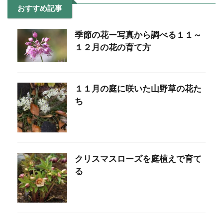
おすすめ記事
季節の花ー写真から調べる１１～
１２月の花の育て方
１１月の庭に咲いた山野草の花た
ち
クリスマスローズを庭植えで育て
る