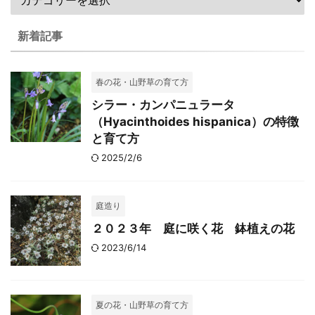
新着記事
春の花・山野草の育て方
シラー・カンパニュラータ
（Hyacinthoides hispanica）の特徴
と育て方
2025/2/6
庭造り
２０２３年 庭に咲く花 鉢植えの花
2023/6/14
夏の花・山野草の育て方