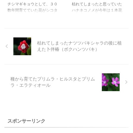
ンギキョウかも
チシマギキョウとして、３０
枯れてしまったと思っていた
数年間育てていた花がシコタ
ハナネコノメが今年は１本花
ンギキョウではないかと思い
を咲かせてくれました。
ました。
ハナネコノメは赤い蕊がとて
ずっと疑問には思っていまし
も素敵な花です。
たし、いただいた叔父から
やっと残っている苗を丁寧に
も、チシマギキョウではない
管理して群生にしたいと願っ
枯れてしまったナツツバキシャラの後に植
かもしれないと言われていた
ています。
えた卜伴椿（ボクハンツバキ）
ので、本当の名前が分かった
ことで、花を見る目も変わっ
たように思っています。
種から育てたプリムラ・ヒルスタとプリム
ラ・エラティオール
スポンサーリンク