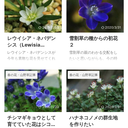
いてくれる豪華な花に魅せら
日本名でハルオコシ、八重イ
れ、庭の空いているところに
チリンソウなどの名前で出回
植えましたが、どの花がどこ
っているアネモネ・ネモロー
に植えたのか見つけるのが難
サ（ヤブイチゲ）は、ヨーロ
しくなったため、植え場所ご
ッパ、アジア北東部に自生し
2018/11/23
2020/3/31
とに花を集めてみることにし
ているもので様々な異変の花
レウイシア・ネバデン
雪割草の種からの初花
ました。 クリスマスローズの
があります。
シス（Lewisia
２
植え場所 南東 210310_0011-
nevadensis）が今年
r3-17 ブラック系ベインダブ
レウイシア・ネバデンシスが
雪割草の親のわかる交配をし
も開花
ル 南東黄楊南ｒ３ー１７
今年も素敵な花を見せてくれ
たいと思いながらも、今の時
210315_0008-r3-4 ブラック
ました。
期は毎年忙しく、咲いた順か
系ベインダブル 東R３－４
自生地では６～７月に咲くと
らの交配になってしまうの
春の花・山野草記事
春の花・山野草記事
240303_2015-6 ...
言いますが、わが家では４月
で、交配したい花との交配が
～５月に開花します。
思うようにできていません。
レウイシア属の野生種の花を
今年こそはと思いながらも写
育ててみたいと数種類の種を
真を写したり、植え替えが会
播きましたが、芽生えて花を
ったりと手が回らないのが現
見ることが出来たのは、レウ
状です。
2018/11/23
2020/3/31
イシア・ネバデンシスだけで
チシマギキョウとして
ハナネコノメの群生地
す。
育てていた花はシコタ
を作りたい