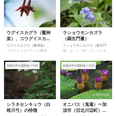
2021/1/24
2018/8/14
ウグイスカグラ（鶯神
ラショウモンカズラ
楽）、コウグイスカグ
（羅生門蔓）
ラ（小鶯神楽）
ウグイスカグラ（鶯神楽）、
ラショウモンカズラ（羅生門
コウグイスカグラ（小鶯神
蔓）は、シソ科・ラショウモ
楽）は、スイカズラ科・スイ
ンカズラ属の山地のやや明る
カズラ属の落葉低木です。 上
い林内に生える多年草で、し
自然の中の花科名ーサ行
自然の中の花科名ーサ行
のウグイスカグラ（鶯神楽）
そ科の野草の中では大きな花
は、２００８年４月１１日に
が咲くので、好まれて栽培さ
わんぱく公園で撮影したもの
れます。 蔓がのひるので、深
ですが、数年前にコウグイス
鉢で栽培することが良く、地
カグラ（小鶯神楽）の実を赤
植えだと蔓が伸びてかなり殖
城山で見ていたので、その仲
え広がります。 日光が強すぎ
2021/1/15
2021/1/22
間であることはすぐにわかり
たり、夏の高温多湿には気を
シラネセンキュウ（白
オニバス（鬼蓮）ー加
ました。 赤城山で見たコウグ
付けた方が良いかもしれませ
根川弓）の特徴
須市（旧北川辺町）の
イスカグラは実が熟してい
ん。 上のラショウモンカズラ