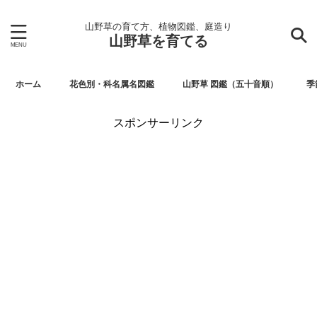
山野草の育て方、植物図鑑、庭造り
山野草を育てる
ホーム
花色別・科名属名図鑑
山野草 図鑑（五十音順）
季
スポンサーリンク