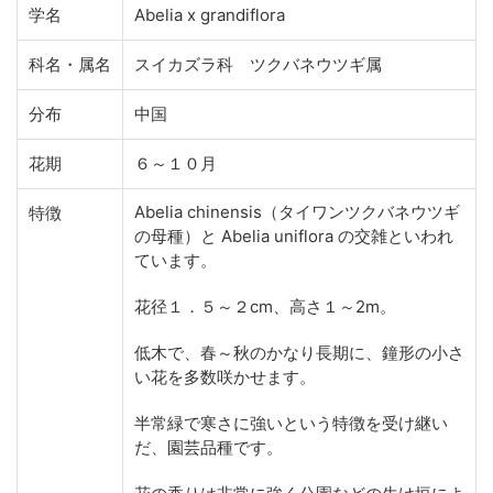
学名
Abelia x grandiflora
科名・属名
スイカズラ科 ツクバネウツギ属
分布
中国
花期
６～１０月
Abelia chinensis（タイワンツクバネウツギ
特徴
の母種）と Abelia uniflora の交雑といわれ
ています。
花径１．５～２cm、高さ１～2m。
低木で、春～秋のかなり長期に、鐘形の小さ
い花を多数咲かせます。
半常緑で寒さに強いという特徴を受け継い
だ、園芸品種です。