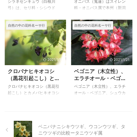
自生地
て、細い柄についた２個の小
（羅生門蔓）は２００３年５
シラネセンキュウ（白根川
オニバス（鬼蓮）はスイレン
さな実が何ともかわいらしく
月３日に花之江の郷で撮影し
弓）は、セリ科・シシウド
科・オニバス属で本州（新潟
感動しました。 そのようなこ
たものです。 ラショウモンカ
属、本州、四国、九州の山地
以南）、四国、九州の池や沼
とから、図鑑で花も調べてい
ズラ（羅生門蔓）の特徴と育
の林縁に生える多年草で、秋
に生える大型の１年草の水草
自然の中の花科名ーサ行
自然の中の花科名ーサ行
たので、花だけでも同じ仲間
て方 ラショウモンカズラ（羅
の低山地の湿り気のあるとこ
で、葉は直径２mを超えるもの
だという事が分かりました。
生門蔓） ２００６年５月２
ろに普通に生えているので見
もあります。 現在、絶滅危惧
ウグイスカグ ...
２日 ...
かけることの多い植物です。
種になっているオニバスは保
葉は３～４回３出羽状複葉
護されているようで、自生地
で、小葉は長さ３～６cm、鋭
が限られているので、見るこ
い鋸歯があるのも特徴のひと
とのできるところは限られて
2021/1/13
2021/1/21
つです。 枝先の複散形花序
います。 埼玉県加須市（旧北
クロバナヒキオコシ
ベゴニア（木立性）、
は、平らで広い皿状になるの
川辺町）に自生地があるとい
（黒花引起こし）とカ
エラチオール・ベゴニ
も特徴になります。 上のシ
うことで行って見ましたが、
メバヒキオコシ（亀葉
ア
ラネセンキュウ（白根川弓）
花は午前中に開き、午後には
クロバナヒキオコシ（黒花引
ベゴニア（木立性）、エラチ
引起こし）の特徴
は、２００６年８月２５日に
しぼんでしまうようで、きれ
起こし）とカメバヒキオコシ
オール・ベゴニア、シュウカ
八千穂高原自然園で撮影した
いに開いている花を見ること
（亀葉引起こし）は、シソ
イドウは、シュウカイドウ
花です。 シラネセンキュウ
はできませんでした。 上のオ
科・ヤマハッカ属の山地に生
科・ベゴニア属の植物で、ベ
（白根川弓）の特徴 シラネセ
ニバス（鬼蓮）は２００８年
える多年草ですが、クロバナ
ゴニア（木立性）は、熱帯～
ンキュウ（白根川弓） ２０
９月１１日に北川辺町で撮影
ヒキオコシはその名のごとく
亜熱帯に広く分布するベゴニ
０３年９月１４ ...
したもの ...
花冠は暗紫色で長さ５～６㎜
アの改良が盛んにおこなわれ
ベニバナニシキウツギ、ウコンウツギ、タ
小さな花が咲きます。 カメバ
て園芸品種もかなり多くある
ニウツギの比較ータニウツギ属