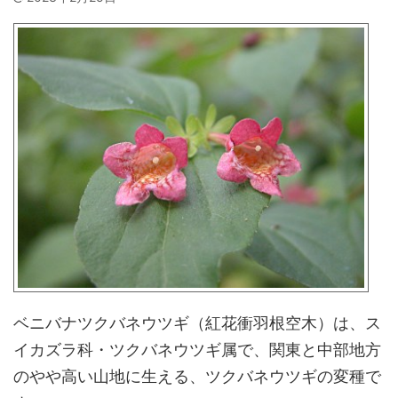
ベニバナツクバネウツギ（紅花衝羽根空木）は、ス
イカズラ科・ツクバネウツギ属で、関東と中部地方
のやや高い山地に生える、ツクバネウツギの変種で