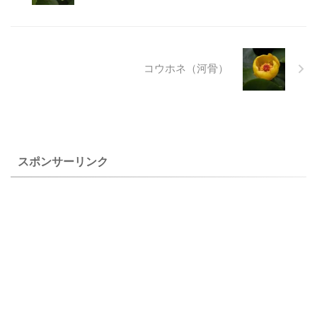
ヒキオコシは葉の形が卵円形
ようです。 プランター植えな
で先端が３裂し、中央の裂片
どでよく見かける「ベゴニ
は尾状に長くのびる形から名
ア・センパフローレンス」も
前が付いたように葉を見れば
木立性の一種です。 エラチオ
区別ができます。 見分けるの
ール・ベゴニアは、園芸種の
コウホネ（河骨）
が難しいしそ科の植物の中で
球根ベゴニアと、冬咲き性原
比較的見分けることが可能な
種ハスノハベゴニアとの交配
のが、クロバナヒキオコシと
で作出されたもので、華やか
カメバヒキオコシかもしれま
なベコニアですが、暑さに
せん。 しそ科の植物は見分け
も、寒さにも弱い品種です。
るのが難しく、図鑑と睨めっ
ベゴニア（木立性）は数年間
スポンサーリンク
こをすること ...
育てたことがあり ...