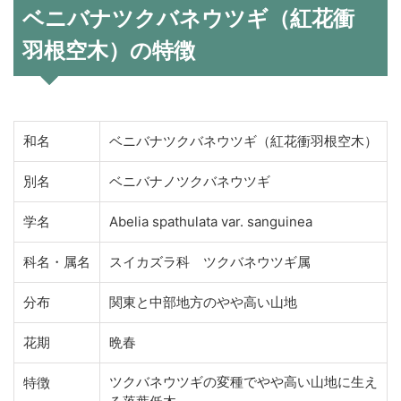
ベニバナツクバネウツギ（紅花衝
羽根空木）の特徴
和名
ベニバナツクバネウツギ（紅花衝羽根空木）
別名
ベニバナノツクバネウツギ
学名
Abelia spathulata var. sanguinea
科名・属名
スイカズラ科 ツクバネウツギ属
分布
関東と中部地方のやや高い山地
花期
晩春
ツクバネウツギの変種でやや高い山地に生え
特徴