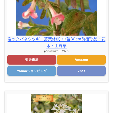
岩ツクバネウツギ 落葉休眠. 中苗30cm前後珍品・花
木・山野草
posted with
カエレバ
楽天市場
Amazon
Yahooショッピング
7net