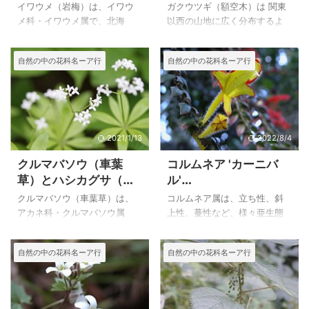
ワウメ科の高山植物
空木）を比較
イワウメ（岩梅）は、イワウ
ガクウツギ（額空木）は 関東
メ科・イワウメ属で、北海
以西の山地に広く分布するよ
道、本州中部地方以北、東北
うですが、ノリウツギ（糊空
アジア、高山帯の岩場に生え
木）は全国によくみられ、分
自然の中の花科名ーア行
自然の中の花科名ーア行
る矮性低木で、とても小さな
布域が広いことから出会う機
葉に対して、花径１cmと葉の
会の多い植物です。 ガクウツ
わりには大きな花が咲き、樹
ギは春に咲くことから優しそ
木帯をこえた岩を覆うように
うな咲き方をするのに比べ
咲く花は、とっても華やか豪
て、夏に咲くノリウツギはこ
華に見えます。 イワカガミ
んもりと豪華に咲きます。 ど
2021/1/13
2022/8/4
（岩鏡）は、イワウメ科・イ
ちらもアジサイの仲間です
クルマバソウ（車葉
コルムネア 'カーニバ
ワカガミ属で、低山～高山帯
が、ウツギと名前がついてい
草）とハシカグサ（麻
ル'
に広く生えるために夏山では
ることからウツギに似ている
疹草）ーアカネ科
（Columnea‘Carnival’
よく見かける花です。イワウ
ところもあるようです。ノリ
クルマバソウ（車葉草）は、
コルムネア属は、立ち性、斜
）、コルムネア・ユー
チワに葉がよく似ています
ウツギには豪華な園芸品種も
アカネ科・クルマバソウ属
上性、蔓性など、様々亜生態
が、イワウチワは湿りのある
多くあるようです。 上のガク
フォラ（Columnea
で、山地の林内に生える多年
を持ち、熱帯アメリカに７５
樹林内に生えているのイ比べ
ウツギ（額空木）は、２００
euphora）
草ですが、私は礼文島で写し
種が自生し、熱帯雨林の樹木
自然の中の花科名ーア行
自然の中の花科名ーア行
て、イワカガミは草原や岩場
４年５月２９日に日光植物園
ているので、かなり高い山
の幹や岩などに着生していま
など日当たりの良いところに
で撮影した花です。 ガクウツ
で、涼しいところ衣生えてい
す。 また、園芸品種や交雑品
多く生えるようです ...
ギ（額空木 ...
るようです。 アカネ科・ヤエ
種が非常に多く、つるを伸ば
ムグラ属のクルマムグラや、
して生長するタイプや立ち上