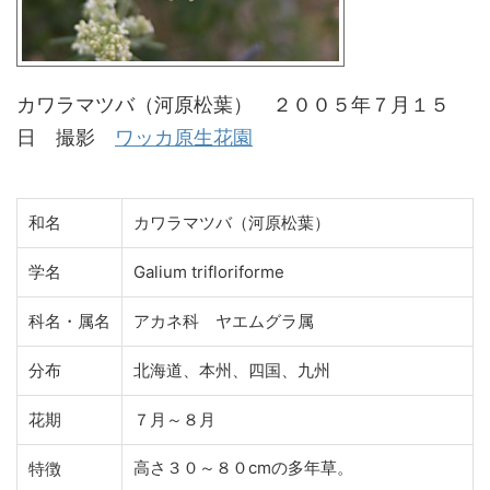
カワラマツバ（河原松葉） ２００５年７月１５
日 撮影
ワッカ原生花園
和名
カワラマツバ（河原松葉）
学名
Galium trifloriforme
科名・属名
アカネ科 ヤエムグラ属
分布
北海道、本州、四国、九州
花期
７月～８月
高さ３０～８０cmの多年草。
特徴