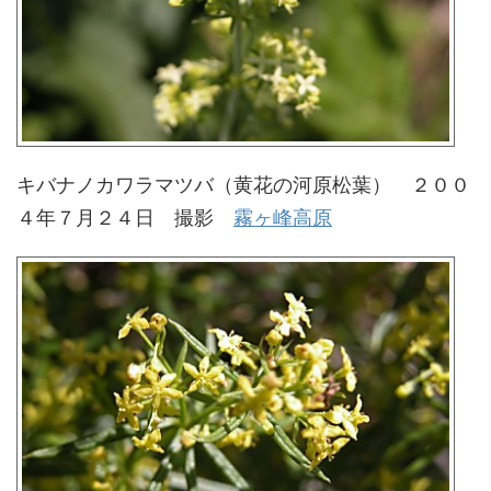
キバナノカワラマツバ（黄花の河原松葉） ２００
４年７月２４日 撮影
霧ヶ峰高原