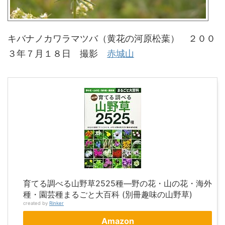
キバナノカワラマツバ（黄花の河原松葉） ２００
３年７月１８日 撮影
赤城山
育てる調べる山野草2525種―野の花・山の花・海外
種・園芸種まるごと大百科 (別冊趣味の山野草)
created by
Rinker
Amazon