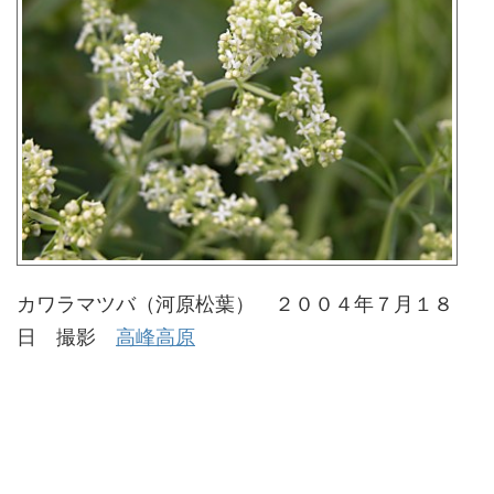
カワラマツバ（河原松葉） ２００４年７月１８
日 撮影
高峰高原