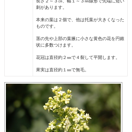
長さ２～３㎝、幅１～３㎜線形で先端に短い
刺があります。
本来の葉は２個で、他は托葉が大きくなった
ものです。
茎の先や上部の葉腋に小さな黄色の花を円錐
状に多数つけます。
花冠は直径約２㎜で４裂して平開します。
果実は直径約１㎜で無毛。