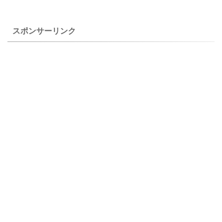
日に仙人ヶ岳で撮影した花で
には、アカソ（赤麻）、コア
す。 ユリワサビ（百合山葵）
カソ（小赤麻）などがあり、
の特徴 ユリワサビ（百合山
とてもよく似ているので、区
スポンサーリンク
葵） ２００ ...
別点などを書い ...