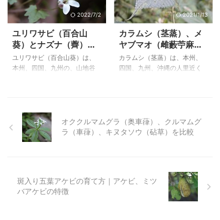
オククルマムグラなどによく
がるタイプ、花の色、葉の形
似ているが、クルマバソウ
や模様など、その種類は様々
2022/7/2
2021/1/13
（車葉草）は無毛であるこ
です。 観葉植物として、室内
ユリワサビ（百合山
カラムシ（茎蒸）、メ
と、花冠が、漏斗形であるこ
で育てると良いようで、冬の
葵）とナズナ（薺）の
ヤブマオ（雌藪苧麻）
とから区別ができます。 ハシ
温度が確保できる暖地での栽
花
を比較ーヤブマオ属
カグサ（麻疹草）は、アカネ
培は可能のようです。 上のコ
ユリワサビ（百合山葵）は、
カラムシ（茎蒸）は、本州、
科・ハシカグサ属の、山野や
ルムネア 'カーニバル'
本州、四国、九州の、山地谷
四国、九州、沖縄の人里近く
道ばたの木陰に生える１年草
（Columnea‘Carnival’）は、２
沿いの湿り気のある礫地に生
に多い高さ１～２mの多年草
で、暖地の山に生えるようで
００４年１月９日にとちぎ花
える多年草で、ワサビによく
で、和名は茎を蒸して皮を剥
す。白い小さな花を茎の先端
センターで撮影したもので
似ているが、根に小さなユリ
ぎ、繊維をとることによりま
や葉腋に付けますが、見逃し
す。 コルムネア ...
のような球根ができるのでユ
す。繊維は長くて丈夫なの
てしまうくらい際だっ ...
リワサビという名が付いたよ
で、昔から上質の織物がつく
オククルマムグラ（奥車葎）、クルマムグ
うです。 山地の谷沿いの岩の
られ、現在でも福島県の昭和
ラ（車葎）、キヌタソウ（砧草）を比較
間に清楚な花を咲かせてい
村はカラムシ織の産地となっ
る、ユリワサビの花も、花と
ています。 メヤブマオ（雌藪
種はアブラナ科の特徴を持っ
苧麻）は、同属の山野の林内
ています。 野に普通に見られ
に生える高さ１mの多年草で、
斑入り五葉アケビの育て方｜アケビ、ミツ
るアブラナ科のナズナもまた
葉の基部は切形で、縁には粗
バアケビの特徴
花はとってもよく似ていま
い鋸歯があり、両面とも短毛
す。 上のユリワサビ（百合山
があることから区別できま
葵）は、２００７年３月１０
す。 イラクサ科・ヤブマオ属