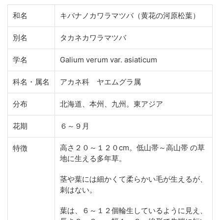
和名
キバナノカワラマツバ（黄花の河原松葉）
別名
タカネカワラマツバ
学名
Galium verum var. asiaticum
科名・属名
アカネ科 ヤエムグラ属
分布
北海道、本州、九州。東アジア
花期
６～９月
高さ２０～１２０cm。低山帯～高山帯 の草
特徴
地に生える多年草。
茎や葉には細かくて柔らかい毛が生えるが、
刺はない。
葉は、６～１２個輪生しているように見え、