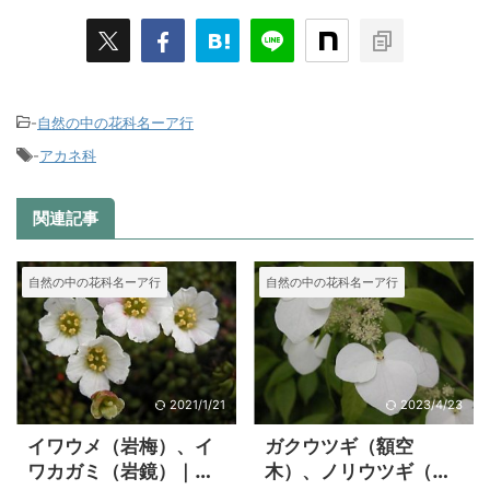
-
自然の中の花科名ーア行
-
アカネ科
関連記事
自然の中の花科名ーア行
自然の中の花科名ーア行
2021/1/21
2023/4/23
イワウメ（岩梅）、イ
ガクウツギ（額空
ワカガミ（岩鏡）｜イ
木）、ノリウツギ（糊