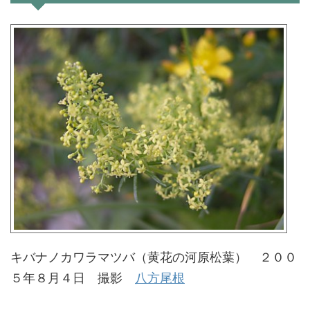
キバナノカワラマツバ（黄花の河原松葉） ２００
５年８月４日 撮影
八方尾根