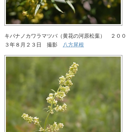
キバナノカワラマツバ（黄花の河原松葉） ２００
３年８月２３日 撮影
八方尾根