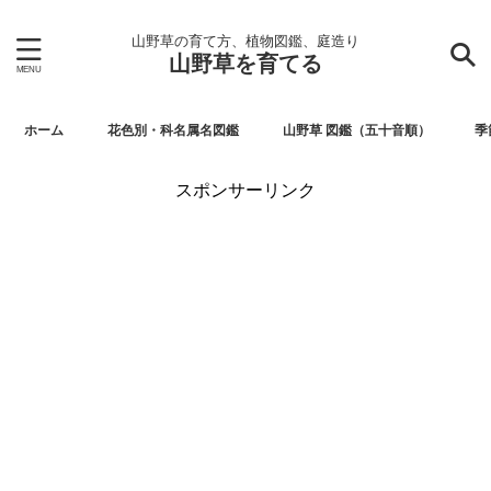
山野草の育て方、植物図鑑、庭造り
山野草を育てる
ホーム
花色別・科名属名図鑑
山野草 図鑑（五十音順）
季
スポンサーリンク