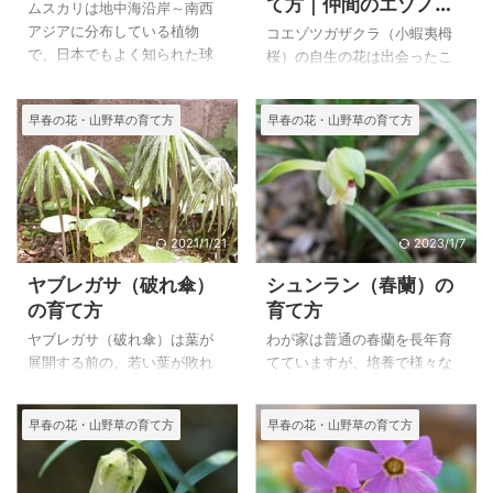
て方｜仲間のエゾノツ
ムスカリは地中海沿岸～南西
ガザクラ、アオノツガ
アジアに分布している植物
コエゾツガザクラ（小蝦夷栂
ザクラ、ツガザクラの
で、日本でもよく知られた球
桜）の自生の花は出会ったこ
特徴
根植物で、広く栽培されてい
とがありませんが、エゾノツ
ます。 植物の栽培をしたこと
ガザクラとアオノツガザクラ
早春の花・山野草の育て方
早春の花・山野草の育て方
のない人でも、秋に球根を購
の交雑種で、両方が自生する
入して植えておけば、来春に
場所に自生しているいうこと
は花が見られるので、初めて
ですので、もしかしたら大雪
花を植える方にも失敗がない
山あたりで出会た可能性もあ
花と言えます。 園芸品種を植
るのかもしれませんが、大雪
えた庭にも、山野草の庭にも
山系黒岳で写してきたのはエ
2021/1/21
2023/1/7
マッチする花で、最小限度の
ゾノツガザクラのようでし
ヤブレガサ（破れ傘）
シュンラン（春蘭）の
手入れで、ブルーの素敵な花
た。 エゾノツガザクラに比べ
の育て方
育て方
を長いこと楽しんでいます。
て自生している範囲の広い、
上のムスカリは、自宅で２０
アオノツガザクラは月山と草
ヤブレガサ（破れ傘）は葉が
わが家は普通の春蘭を長年育
１７年４月１３日に撮影した
津芳ヶ平湿原で写しています
展開する前の、若い葉が敗れ
てていますが、培養で様々な
ものです。 ムスカリの特徴と
が、写真を写し始める前にほ
た傘のように見える時期の姿
春蘭を作出して素晴らしい色
育て方 ムスカリ ２００７年
かの山でも見たような思いも
を鑑賞することが多いようで
の花が愛好家の間で栽培され
４月７日 撮影 栽培品 和
早春の花・山野草の育て方
早春の花・山野草の育て方
あり懐かしい花です。 また、
す。 自生地は雑木林の斜面の
ています。 東洋ランの中でも
名 ム ...
草津芳ヶ平湿原ではツガザク
ようなところなので、水持ち
春蘭は日本でよく見かける花
ラも写していま ...
と水はけを考えて夏は涼しい
で、特に和風の庭に合うため