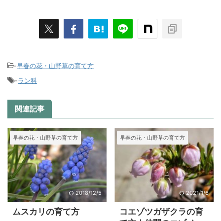
-
早春の花・山野草の育て方
-
ラン科
関連記事
早春の花・山野草の育て方
早春の花・山野草の育て方
2018/12/5
2021/1/6
ムスカリの育て方
コエゾツガザクラの育