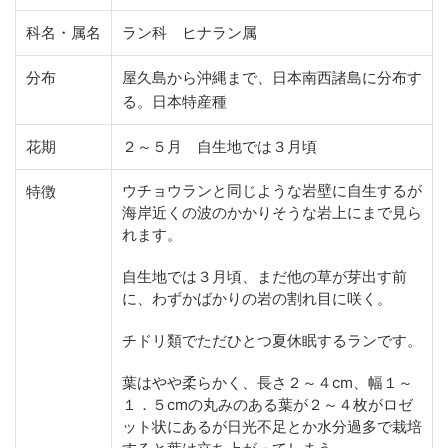
科名・属名
ラン科 ヒナラン属
分布
屋久島から沖縄まで、日本南西諸島に分布す
る。日本特産種
花期
２～５月 自生地では３月頃
ウチョウランと同じような岩壁に自生するが
特徴
海岸近くの波のかかりそうな岩上にまで見ら
れます。
自生地では３月頃、まだ他の草が芽出す前
に、わずかばかりの岩の割れ目に咲く。
チドリ類でただひとつ夏休眠するランです。
葉はやや柔らかく、長さ２～４cm、幅１～
１．５cmの丸みのある葉が２～４枚がロゼ
ット状にあるが日光不足とか水分過多で栽培