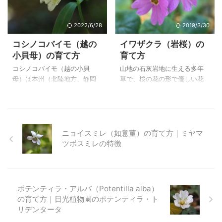
場所が最適です。 広葉樹の下
に植えられていたのを、子供
などに植えると春の目出しの
のころから見ていました。 し
時の姿が風流があって素敵で
かし、それほど殖えるもので
2022/6/28
2019/3/30
す。鉢での栽培は持ち運びが
はないようで、大株になった
コシノコバイモ（越の
イワザクラ（岩桜）の
できるので適切な場所に移動
ものはあまり見たことがあり
小貝母）の育て方
育て方
ができるのが利点です。 上の
ません。鉢植えは３年に一度
ヤブレガサ（破れ傘）は、自
は植え替えるようですが、庭
コシノコバイモ（越の小貝
山地の石灰岩地に生える多年
宅で２００４年４月９日に撮
植で植え替えなしで育ててい
母）は本州（北陸地方、静岡
草で、桜の花の形で優しい花
影したものです。 ヤブレガサ
ます。 上のシュンラン（春
県、福島県）に自生するバイ
が咲きます。栽培地を考えて
（破れ傘）の特徴と育て方 ヤ
蘭）は、自宅で２００６年４
モ属のひとつで、１０㎝前後
溶岩の鉢に植えていますが、
ブレガサ（破れ傘） ２００
月１４日に撮影したもので
の茎長に釣鐘型の花を咲かせ
殖えてきているので山野草鉢
３年６月１２日 撮影 栽培
す。 シュンラン（春蘭）の特
ます。花弁の隆起線に緑の毛
とどちらが殖えやすいか試し
品 和 ...
徴と育て方 ...
状突起があるのが特徴です。
てみましたが、わが家は変わ
ニョイスミレ（如意菫）の育て方｜ミヤマ
コバイモの仲間は絶滅危惧種
りがないようでした。 家の東
ツボスミレの特徴
になっているようで、現在出
側にポリカーボネートの波板
回っている苗は種から育てた
の屋根をかけて、夏は風通し
もののようです。 上のコシノ
良く南北を開け、冬は閉じて
コバイモ（越の小貝母）は、
風をよけて栽培しています。
ポテンティラ・アルバ（Potentilla alba）
自宅で２０１７年２月１８日
その場所がお気に入りのよう
の育て方｜日光植物園のポテンティラ・ト
に撮影したものです。 コシノ
で、１０年以上少しずつ殖え
リデンタータ
コバイモ（越の小貝母）の特
ながら花を見ることができて