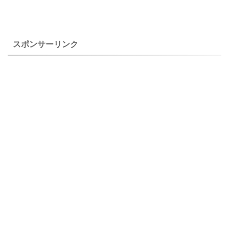
徴と育て方 コシノコバイモ
います。 関東地方の住宅地の
（越の小貝母） ２００７年
狭い場所ですが、置き場所を
３月３０日 撮影 栽培品
工夫することが大切なようで
コシノコバイモ（越の小貝
す。 上のイワザクラ（岩桜）
スポンサーリンク
母） ２００ ...
は、自宅で ...