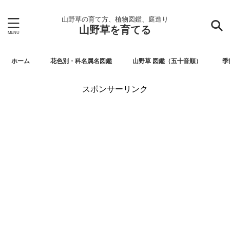
山野草の育て方、植物図鑑、庭造り
山野草を育てる
ホーム
花色別・科名属名図鑑
山野草 図鑑（五十音順）
季
スポンサーリンク