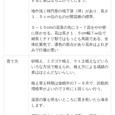
すると葉は立ち上がってしまう。
地中浅く楕円形の地下茎（球）があり、長さ
１．５ｃｍ位のものが開花株の標準。
５～１０cmの花茎の先に３～７花をやや密
に咲かせる。花は長さ１．５cm幅７㎜位で
細長くチドリ類ではもっとも馬面である。全
体紅紫色で、濃色の斑点があり花弁はよれぎ
みで行儀が悪い
砂植え、ミズゴケ植え、ケト土植えなどいろ
育て方
いろな方法で植えられ、植え方による成績の
差はほとんどないらしい。
植え替え時期は仮眠中の７～９月で、比較的
増殖率がよいので２年に１回くらい行う。
温室の最も明るいところに置き乾いたら潅水
します。