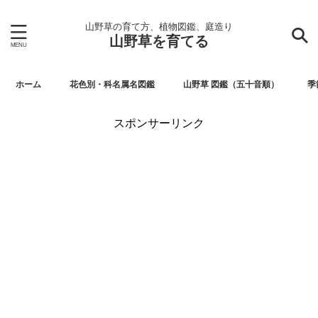
山野草の育て方、植物図鑑、庭造り
山野草を育てる
ホーム
花色別・科名属名図鑑
山野草 図鑑（五十音順）
季
スポンサーリンク