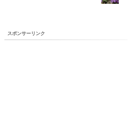
すい方ですが、長く育てるの
たので仕方がない事のようで
だったら高山性のサクラソウ
した。 上のアンドロサケ・ア
の育て方に倣った方が良いよ
ルメニアナ・マクランタは、
うです。プリムラ類は枯れた
自宅で２００７年４月１日に
ものもありますがアコーリス
撮影した２００６年１月播種
スポンサーリンク
は１０年以上育 ...
の花です。 ...