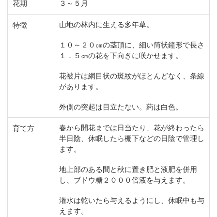
花期
３～５月
山地の林内に生える多年草。
特徴
１０～２０㎝の茎頂に、細い筒状鐘形で長さ
１．５㎝の花を下向きに咲かせます。
花被片は網目状の斑紋がほとんどなく、条線
があります。
外側の突起は目立たない。葯は白色。
春から開花までは日当たり、花が終わったら
育て方
半日陰、休眠したら棚下などの日陰で管理し
ます。
地上部のある間と秋に置き肥と液肥を併用
し、ブドウ糖２０００倍液を与えます。
潅水は乾いたら与えるようにし、休眠中も与
えます。