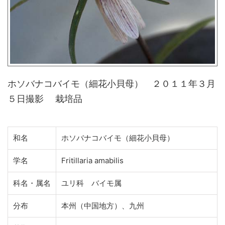
ホソバナコバイモ（細花小貝母） ２０１１年３月
５日撮影 栽培品
和名
ホソバナコバイモ（細花小貝母）
学名
Fritillaria amabilis
科名・属名
ユリ科 バイモ属
分布
本州（中国地方）、九州