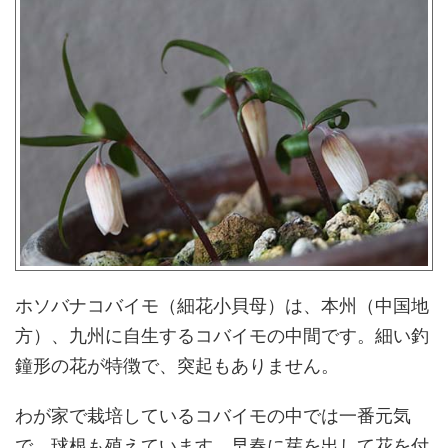
ホソバナコバイモ（細花小貝母）は、本州（中国地
方）、九州に自生するコバイモの中間です。細い釣
鐘形の花が特徴で、突起もありません。
わが家で栽培しているコバイモの中では一番元気
で、球根も殖えています。早春に芽を出して花を付