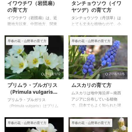
イワウチワ（岩団扇）
タンチョウソウ（イワ
の育て方
ヤツデ）の育て方
イワウチワ（岩団扇）は、近
タンチョウソウ（丹頂草）は
畿地方以東、中部地方、関東
とても丈夫な植物なので、小
地方北部、東北地方の各山地
さな鉢に植えて小盆栽のよう
に分布し、低山帯上部から亜
に育てたり、石付けにしたり
早春の花・山野草の育て方
早春の花・山野草の育て方
高山の湿りのある樹林内に生
と利用範囲の多い植物です。
えています。 他の山野草に比
下の写真は庭石にケトで苗を
べて見かけることの多い花で
つけたものですが、小さく育
すが、育てるのはそれほど簡
ってつやのある八つ手の形の
単ではありませんが、慣れれ
葉が春の庭に風情を出してく
ば何とか育てることののでき
れています。 小さな鉢に植え
2023/1/12
2018/12/5
る花です。 湿りのある樹林内
て小型に育てたものも、山野
プリムラ・ブルガリス
ムスカリの育て方
に自生している植物を育てる
草展などで見ることもありま
（Primula vulgaris）
のに、関東地方の住宅地で一
すが、園芸品種として小型の
ムスカリは地中海沿岸～南西
の育て方
番苦労するのは、真夏の空中
ものも出回っているようで
アジアに分布している植物
プリムラ・ブルガリス
湿度をいかに下げられるかで
す。 上のタンチョウソウ（丹
で、日本でもよく知られた球
（Primula vulgaris）はプリム
す。 上のイワウチワ（岩団
頂草）は、自宅で２００６年
根植物で、広く栽培されてい
ラ アコーリスの苗を購入した
扇）は、自宅で２００５年４
４月１４日に撮影したもので
ます。 植物の栽培をしたこと
後に種を播いたので、花が咲
早春の花・山野草の育て方
早春の花・山野草の育て方
月３日に撮影したものです。
す。 タンチョウソウ（丹頂
のない人でも、秋に球根を購
いた時にあまりに似ていたの
イワウチワ（岩団扇）の特徴
草）の特徴と育て方 タンチョ
入して植えておけば、来春に
で戸惑いました。 プリムラ・