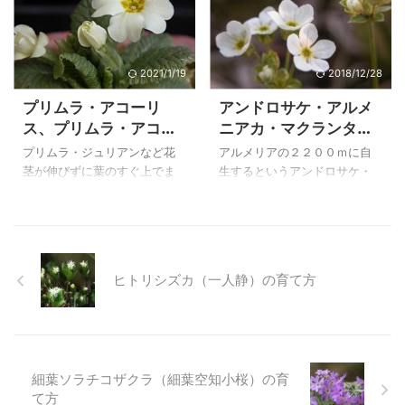
と育て方 ...
ウソウ（丹 ...
は花が見られるので、初めて
アコーリスはプリムラ・ブル
花を植える方にも失敗がない
ガリスから発達した品種のよ
花と言えます。 園芸品種を植
うで、交配親としてたくさん
えた庭にも、山野草の庭にも
の園芸品種になって、かなり
2021/1/19
2018/12/28
マッチする花で、最小限度の
前から普及しています。 プリ
プリムラ・アコーリ
アンドロサケ・アルメ
手入れで、ブルーの素敵な花
ムラジュリアンとして春の公
ス、プリムラ・アコー
ニアカ・マクランタ
を長いこと楽しんでいます。
園や園芸店で見ることがで
リス‘ブルージーンズ’
（Androsace
上のムスカリは、自宅で２０
き、色は限りがないというく
プリムラ・ジュリアンなど花
アルメリアの２２００ｍに自
１７年４月１３日に撮影した
の育て方
armeniaca var.
らい出ているようです。 上の
茎が伸びずに葉のすぐ上でま
生するというアンドロサケ・
ものです。 ムスカリの特徴と
プリムラ・ブルガリス
macrantha）の育て方
とまって咲くタイプの園芸品
アルメニアナ・マクランタは
育て方 ムスカリ ２００７年
（Primula vulgaris）は、自宅
種の親になっています。園芸
種から育てました。アンドロ
４月７日 撮影 栽培品 和
で２００７年３月１日に撮影
品種であっても夏に枯らして
サケ・アルメニアカ・マクラ
名 ム ...
したものです ...
しまうことが多いので夏は涼
ンタは私が育てている仲間の
しく育てます。 プリムラ・ア
中では草丈も高く全体に大き
ヒトリシズカ（一人静）の育て方
コーリスは高山性のプリム
な方で、花径も１㎝、花茎１
ラ・ブルガリスから発達した
０㎝を伸ばし数花の玉咲きに
品種のようですが、暑さには
なります。 花後枯れてしまっ
弱いので、梅雨から夏は雨が
たことから、管理が悪かった
かからない、風通しの良い明
のではないかと思っていまし
細葉ソラチコザクラ（細葉空知小桜）の育
るい屋根下で管理します。 プ
たが、越年草であったことを
て方
リムラ・アコーリスは育てや
知りました。種が出来なかっ