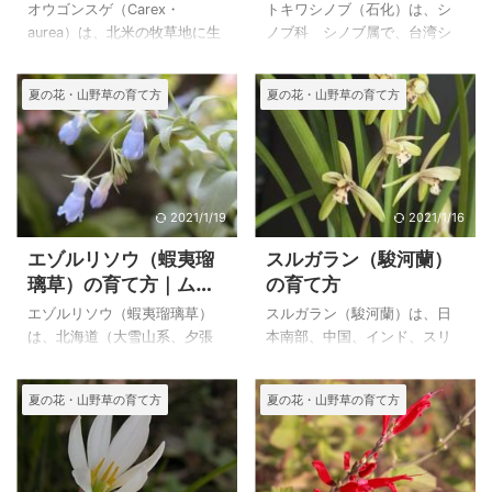
間のミタケスゲとヒメ
オウゴンスゲ（Carex・
トキワシノブ（石化）は、シ
スゲの特徴
aurea）は、北米の牧草地に生
ノブ科 シノブ属で、台湾シ
える多年草で、ゴールデンセ
ノブが原種と言われていま
ッジという共通名で知られて
す。 外国のシノブとは思えな
夏の花・山野草の育て方
夏の花・山野草の育て方
いるようです。 黄金いろの実
いくらい身近な常緑の丈夫な
が花が終わった寄せ植えの彩
シノブで、鉢植え、石付け、
になってくれるので、多用し
木付け、吊りもの、寄せ植え
ています。 海外からの種から
などに使われ、山野草愛好家
育てたので、日本ではあまり
に広く普及しているようで
流通していないようです。 下
す。 また変化が多いようで、
2021/1/19
2021/1/16
に仲間のミタケスゲ（深岳
小型の物から根が石化したも
エゾルリソウ（蝦夷瑠
スルガラン（駿河蘭）
菅）とヒメスゲ（姫菅）の特
のなどがあるようです。 上の
璃草）の育て方｜ムラ
の育て方
徴と写真をのせています。 上
トキワシノブ（石化）は、２
サキ科ヒレハリソウ属
のオウゴンスゲ（Carex・
０２２年９月７日に自宅で撮
エゾルリソウ（蝦夷瑠璃草）
スルガラン（駿河蘭）は、日
のヒレハリソウの特徴
aurea）は、自宅で２０１１年
影した栽培品です。 トキワシ
は、北海道（大雪山系、夕張
本南部、中国、インド、スリ
６月２３日に撮影した種から
ノブ（石化）の特徴と育て方
山地、日高山地）の高山帯の
ランカ、スマトラ、ボルネオ
の花です。 オウゴンスゲ
トキワシノブ（石化） ２０
礫地や草地に生える多年草で
に自生する夏咲きの欄です。
夏の花・山野草の育て方
夏の花・山野草の育て方
（Carex・aurea）の特徴と育
１７年５月１６日 撮影 和名
す。 北海道に自生する高山植
日本にもあるようですがかな
て方 和名 オ ...
トキワシノブ（石化） 学名
物なので、水はけのよい用土
り減っているということで
...
でいかに夏を涼しく育てられ
す。 ランは冬暖かく、夏は涼
るかが大切です。 種を播いた
しく管理するのが基本です