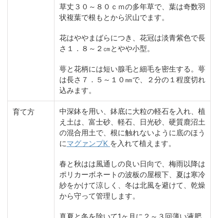
草丈３０～８０ｃｍの多年草で、葉は奇数羽
状複葉で根もとから沢山でます。
花はややまばらにつき、花冠は淡青紫色で長
さ１．８～２㎝とやや小型。
萼と花柄には短い腺毛と細毛を密生する。萼
は長さ７．５～１０㎜で、２分の１程度切れ
込みます。
中深鉢を用い、鉢底に大粒の軽石を入れ、植
育て方
え土は、富士砂、軽石、日光砂、硬質鹿沼土
の混合用土で、根に触れないように底のほう
に
マグァンプK
を入れて植えます。
春と秋はは風通しの良い日向で、梅雨以降は
ポリカーボネートの波板の屋根下、夏は寒冷
紗をかけて涼しく、冬は北風を避けて、乾燥
から守って管理します。
真夏と冬を除いて1ヶ月に２～３回薄い液肥