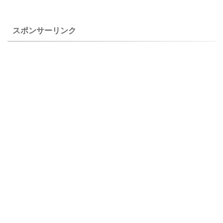
ィランサス（タマスダレ）
す。 上のSalvia greggii
学名 Zephyranthes candida
'Rosea'は２０１３年１０月２
...
４日に自宅で撮影 ...
スポンサーリンク