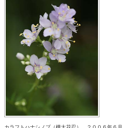
カラフトハナシノブ（樺太花忍） ２００６年６月