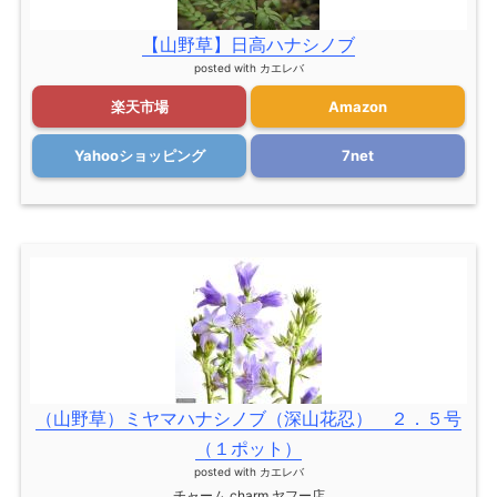
【山野草】日高ハナシノブ
posted with
カエレバ
楽天市場
Amazon
Yahooショッピング
7net
（山野草）ミヤマハナシノブ（深山花忍） ２．５号
（１ポット）
posted with
カエレバ
チャーム charm ヤフー店