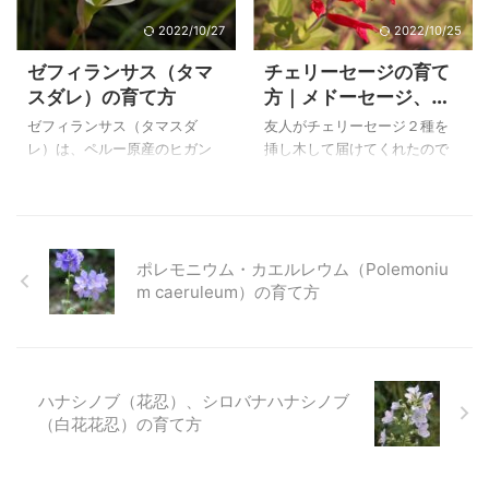
のですが、芽生えなかったた
が、スルガランは寒さに強
めに購入したものですが、数
く、暖房のない家の中で越冬
2022/10/27
2022/10/25
年花を見ただけで枯れてしま
でき、夏は雨に当てないよう
ゼフィランサス（タマ
チェリーセージの育て
いました。 エゾルリソウは関
涼しい日陰で管理すれば、設
スダレ）の育て方
方｜メドーセージ、パ
東地方の猛暑日と熱帯夜が続
備がなくても栽培できます。
イナップルセージ、サ
く、わが家での栽培は無理だ
夏に咲いてくれる貴重なラン
ゼフィランサス（タマスダ
友人がチェリーセージ２種を
ルビア・グアラニティ
ったのだろうと思っていま
で、我が家は３０年近くの持
レ）は、ペルー原産のヒガン
挿し木して届けてくれたので
す。 下にムラサキ科で花の形
ち越し株を育てています。 上
カ‘アルゼンチンスカ
バナ科 ゼフィランサス属の
すが、狭い庭には植え場所が
がよく似た、ヒレハリソウ属
のスルガラン（駿河蘭）は、
イ’、ブキャナンズセー
球根草で、白い花が次々に咲
ないため、鉢植えで育ててい
のヒレハリソウ（鰭玻璃草）
自宅で２０１３年８月１６日
いて夏の庭にさわやかさを感
ます。 ハーブの仲間のセージ
ジの特徴
の特徴と写真を載せていま
に撮影した花です。 スルガラ
じさせてくれます。 丈夫な植
はたくさんの種類があり、寒
す。エゾルリ ...
ン（駿河蘭）の ...
物なので、栽培しているのを
さに強いものから弱いものな
ポレモニウム・カエルレウム（Polemoniu
よく見かけますが、すがすが
どたくさんの品種もあります
m caeruleum）の育て方
しい感じにさせてくれます。
が、温室植物園やハーブ園で
手間がかからず、小さな植物
写した多年草の品種の特徴を
は倒れることもなく昔からの
を載せています。 その他のサ
お気に入りです。 上のゼフィ
ルビアの仲間、サルビア・ア
ハナシノブ（花忍）、シロバナハナシノブ
ランサス（タマスダレ）は、
ズレア、サルビア・コッキネ
（白花花忍）の育て方
自宅で２００３年１０月８日
ア・コーラルニンフ、メキシ
に撮影した花です。 POSシス
カンセージ、ラベンダーセー
テムの特徴と育て方 和名 ゼフ
ジも他のページに載せていま