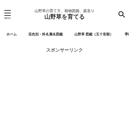
山野草の育て方、植物図鑑、庭造り
山野草を育てる
ホーム
花色別・科名属名図鑑
山野草 図鑑（五十音順）
季
スポンサーリンク