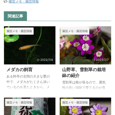
-
園芸メモ・園芸情報
関連記事
園芸メモ・園芸情報
園芸メモ・園芸情報
2022/7/4
2023/2/7
メダカの飼育
山野草、雪割草の栽培
鉢の紹介
ある料亭の玄関の大きな甕の
中で、メダカがたくさん泳い
雪割草は根が張るので、通気
でいるのを見たときから、メ
性の良い深鉢で育てるのが良
ダカを飼いたいと思うように
いようです。
なりました。
私は雪割草は毎年種を播いて
園芸メモ・園芸情報
園芸メモ・園芸情報
そんな折、メダカを育て柄い
育てていますので、育成用の
る方が、稚魚を持ってきてく
鉢が必用で、雪割草に使うよ
れました。
うに深いポットを取り寄せで