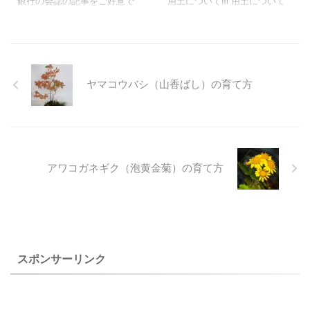
銀行の会誌の記事をご好意で
用土についてⅢ 用土について
お借りしたものです。用土と
Ⅳ 基礎編（用土についてⅢ）
水やりについてとても詳しく
種子銀行の会誌の記事をご好
書かれています。山野草栽培
意でお借りしたものです。用
のお役に立つことが出来ると
土と水やりについてとても詳
思います。 用土についてⅠ 用土
しく書かれています。山野草
ヤマコウバシ（山香ばし）の育て方
についてⅡ 用土についてⅢ 用土
栽培のお役に立つことが出来
についてⅣ ３．用土と水分 用
ると思います。 ４．用土の保
土に含まれた水の状態 用土に
水性と通気性 前回に用いたカ
充分水を与えた場合、ある用
ットで説明致します。下図の
土ではすぐ排水され、ある用
様な粒子組成を持った用土層
土では 土中に蓄えられます。
があるとします。これに充分
アワコガネギク（泡黄金菊）の育て方
このような土中に留まる水分
潅水すると、水はその重さに
と、すぐ流れ出してしまう水
よって浸透し、余分の水は重
分との関係が栽培には大きな
力水として排水されますが、
意味を持ってきます。 用土に
その量はＡよりＢ、ＢよりＣ
与えられた水分が用土の中で
と順に少なくなります。 一
どういう形をと ...
方、毛管水として用土に留ま
スポンサーリンク
...