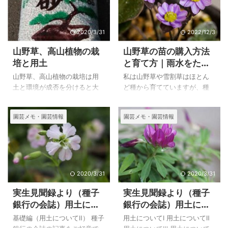
火鉢やハス鉢などがあります
使っていましたが、根の深い
ので、そこで色を分けて飼い
山野草の育成にも使って見ま
始め孵化させています。
したらとてもよかったので使
2020/3/31
2022/12/3
い続けています。
山野草、高山植物の栽
山野草の苗の購入方法
培と用土
と育て方｜雨水をため
てエコ対策
山野草、高山植物の栽培は用
私は山野草や雪割草はほとん
土と環境が成否を分けると大
ど種から育てていますが、種
きな要素になります。
が入手できないものや、発芽
水はけを考えて植物に適切な
しないものは、ネットで苗を
園芸メモ・園芸情報
園芸メモ・園芸情報
用土選びを考えてみました。
購入することがありますが、
オークションの方が安価に入
手できるものはオークション
も利用しています。
2020/3/31
2020/3/31
実生見聞録より（種子
実生見聞録より（種子
銀行の会誌）用土につ
銀行の会誌）用土につ
いてⅡ
いてⅢ
基礎編（用土についてⅡ） 種子
用土についてⅠ 用土についてⅡ