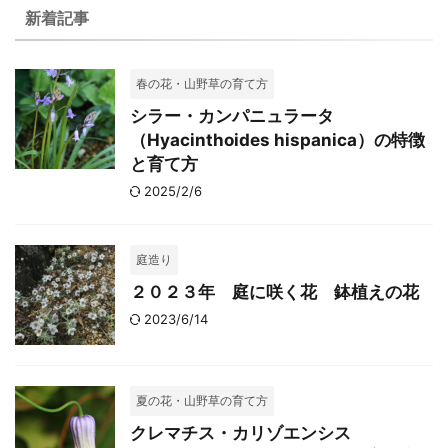
新着記事
春の花・山野草の育て方
シラー・カンパニュラータ
（Hyacinthoides hispanica）の特徴
と育て方
2025/2/6
庭造り
２０２３年 庭に咲く花 鉢植えの花
2023/6/14
夏の花・山野草の育て方
クレマチス・カリゾエンシス