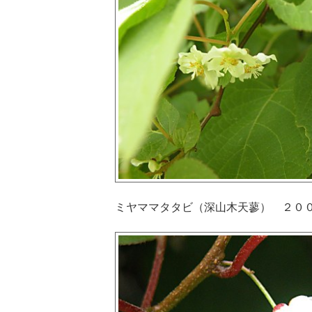
ミヤママタタビ（深山木天蓼） ２０