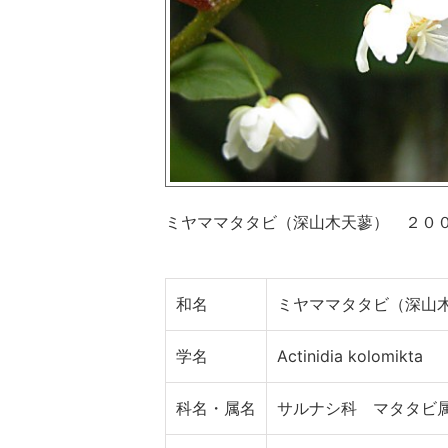
ミヤママタタビ（深山木天蓼） ２０
和名
ミヤママタタビ（深山
学名
Actinidia kolomikta
科名・属名
サルナシ科 マタタビ