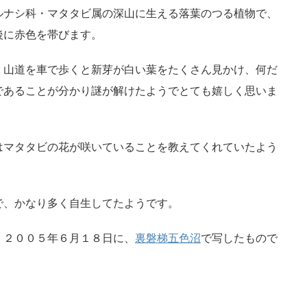
ルナシ科・マタタビ属の深山に生える落葉のつる植物で、
後に赤色を帯びます。
、山道を車で歩くと新芽が白い葉をたくさん見かけ、何だ
であることが分かり謎が解けたようでとても嬉しく思いま
はマタタビの花が咲いていることを教えてくれていたよう
で、かなり多く自生してたようです。
、２００５年６月１８日に、
裏磐梯五色沼
で写したもので