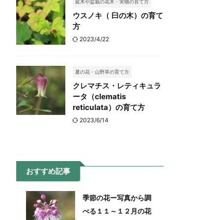
庭木や盆栽の花木・実物の育て方
ウスノキ（ 臼の木）の育て
方
2023/4/22
夏の花・山野草の育て方
クレマチス・レティキュラ
ータ（clematis
reticulata）の育て方
2023/6/14
おすすめ記事
季節の花ー写真から調
べる１１～１２月の花