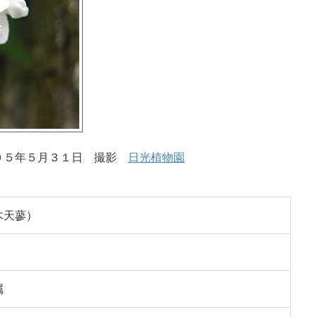
０５年５月３１日 撮影
日光植物園
木天蓼）
属