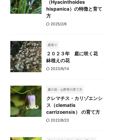
（Hyacinthoides
hispanica）の特徴と育て
方
2025/2/6
庭造り
２０２３年 庭に咲く花
鉢植えの花
2023/6/14
夏の花・山野草の育て方
クレマチス・カリゾエンシ
ス（clematis
carrizoensis） の育て方
2022/8/23