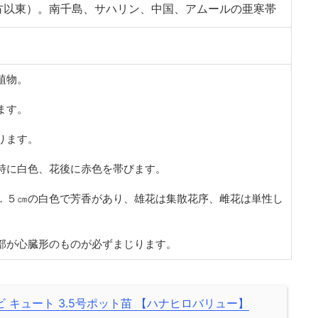
方以東）。南千島、サハリン、中国、アムールの亜寒帯
植物。
ます。
ります。
特に白色、花後に赤色を帯びます。
．５㎝の白色で芳香があり、雄花は集散花序、雌花は単性し
部が心臓形のものが必ずまじります。
 キュート 3.5号ポット苗 【ハナヒロバリュー】