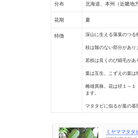
分布
北海道、本州（近畿地
花期
夏
深山に生える落葉のつる
特徴
枝は髄のない部分があり
若枝は良くのび細毛があ
葉は互生。こずえの葉は
雌雄異株。花は径１～１
ます。
マタタビに似るが葉の基
ミヤママタタビ