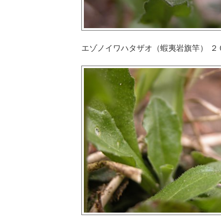
エゾノイワハタザオ（蝦夷岩旗竿） ２