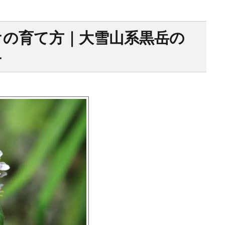
オの育て方｜大雪山系黒岳の
オ