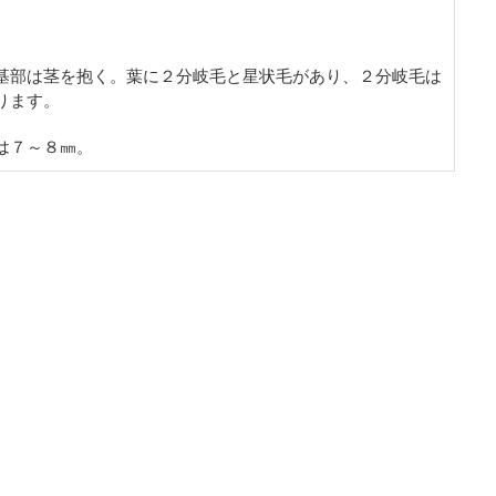
基部は茎を抱く。葉に２分岐毛と星状毛があり、２分岐毛は
ります。
は７～８㎜。