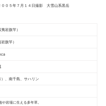
２００５年７月１４日撮影 大雪山系黒岳
蝦夷岩旗竿）
夷岩旗竿）
nca
属
方）、南千島、サハリン
地や岩場に生える多年草。