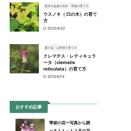
庭木や盆栽の花木・実物の育て方
ウスノキ（ 臼の木）の育て
方
2023/4/22
夏の花・山野草の育て方
クレマチス・レティキュラ
ータ（clematis
reticulata）の育て方
2023/6/14
おすすめ記事
季節の花ー写真から調
べる１１～１２月の花