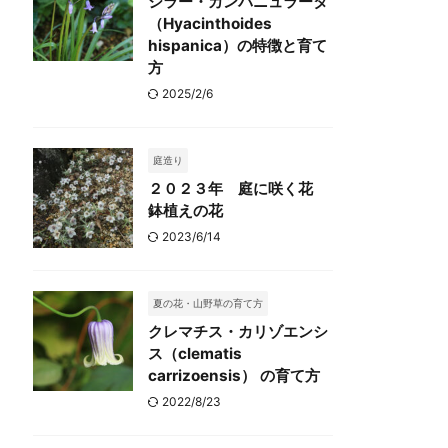
シラー・カンパニュラータ
（Hyacinthoides
hispanica）の特徴と育て
方
2025/2/6
庭造り
２０２３年 庭に咲く花
鉢植えの花
2023/6/14
夏の花・山野草の育て方
クレマチス・カリゾエンシ
ス（clematis
carrizoensis） の育て方
2022/8/23