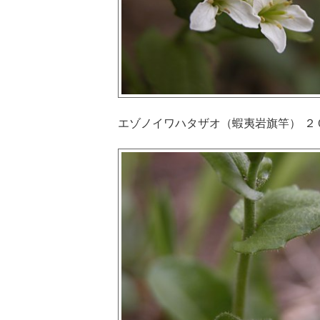
エゾノイワハタザオ（蝦夷岩旗竿） ２