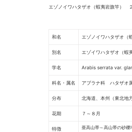
エゾノイワハタザオ（蝦夷岩旗竿） 
和名
エゾノイワハタザオ（
別名
エゾイワハタザオ（蝦
学名
Arabis serrata var. gla
科名・属名
アブラナ科 ハタザオ
分布
北海道、本州（東北地
花期
７～８月
亜高山帯～高山帯の砂礫
特徴