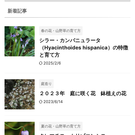
新着記事
春の花・山野草の育て方
シラー・カンパニュラータ
（Hyacinthoides hispanica）の特徴
と育て方
2025/2/6
庭造り
２０２３年 庭に咲く花 鉢植えの花
2023/6/14
夏の花・山野草の育て方