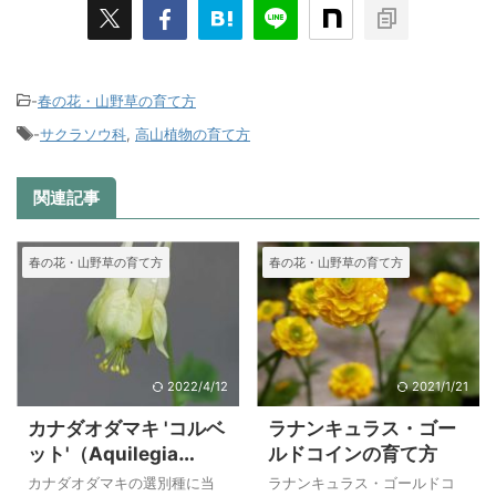
-
春の花・山野草の育て方
-
サクラソウ科
,
高山植物の育て方
関連記事
春の花・山野草の育て方
春の花・山野草の育て方
2022/4/12
2021/1/21
カナダオダマキ 'コルベ
ラナンキュラス・ゴー
ット'（Aquilegia
ルドコインの育て方
canadensis'Corbett'
カナダオダマキの選別種に当
ラナンキュラス・ゴールドコ