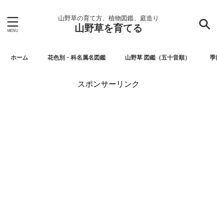
山野草の育て方、植物図鑑、庭造り
山野草を育てる
ホーム
花色別・科名属名図鑑
山野草 図鑑（五十音順）
季
スポンサーリンク