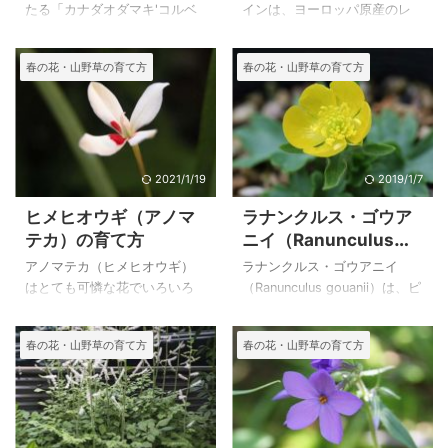
）の育て方
たる「カナダオダマキ'コルベ
インは、ヨーロッパ原産のレ
ット' 」は、黄色の花がとても
ペンス種を改良した園芸品種
素敵なオダマキです。 カナダ
です。日光を好む植物で、日
春の花・山野草の育て方
春の花・山野草の育て方
オダマキ 'コルベッ
当たりの良いところでした
ト'（Aquilegia
ら、ランナーを伸ばし、そこ
canadensis'Corbett'） はモン
に根を下ろしながら殖えてい
クトンのリチャード·サイモン
く繁殖力の旺盛な植物です。
博士によって発見されたた
金色に輝く、八重の花はとて
め、コルベットの近くの小さ
も美しく春の日差しに輝きま
2021/1/19
2019/1/7
な町から名付けられたよう
す。しかしその丈夫過ぎる性
ヒメヒオウギ（アノマ
ラナンクルス・ゴウア
で、カナダオダマキらしい距
質から、野生化していると言
テカ）の育て方
ニイ（Ranunculus
が長く伸びた細身の黄色の花
いますが、私は野生化してい
gouanii）の育て方
が目を引きます。 小形で可憐
るところを見たことはありま
アノマテカ（ヒメヒオウギ）
ラナンクルス・ゴウアニイ
な「カナダオダマキ‘リトルラ
せん。 広い庭で、きれいな花
はとても可憐な花でいろいろ
（Ranunculus gouanii）は、ピ
ンタン’ 」とともに「カナダオ
を手入れなしで見たい方には
な品種があります。フリージ
レネー山脈の１６００～２８
ダマキ 'コルベット'」は大切に
とってもお勧めです。 上のラ
ャーの仲間なので同じように
００m の牧草地、渓流のほと
春の花・山野草の育て方
春の花・山野草の育て方
育てています。 上のカナダオ
ナンキュラス・ゴールドコイ
栽培すればよいのですが、関
り、岩場に自生しているよう
ダマ ...
ンは、自宅で２００３年５月
東地方の我が家はかなり寒く
です。 黄色の整った形の花を
１５日に撮影 ...
なりますが、屋根下で育って
咲かせるラナンクルス・ゴウ
います。 種はよく実り、秋に
アニイは日本にはない美しさ
播くと翌春には開花します。
を持ったラナンクルスの仲間