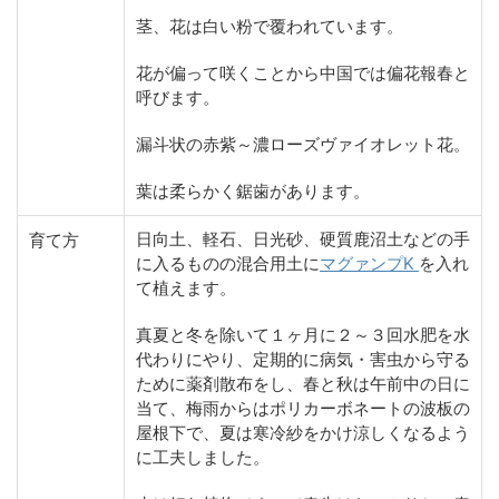
茎、花は白い粉で覆われています。
花が偏って咲くことから中国では偏花報春と
呼びます。
漏斗状の赤紫～濃ローズヴァイオレット花。
葉は柔らかく鋸歯があります。
日向土、軽石、日光砂、硬質鹿沼土などの手
育て方
に入るものの混合用土に
マグァンプK
を入れ
て植えます。
真夏と冬を除いて１ヶ月に２～３回水肥を水
代わりにやり、定期的に病気・害虫から守る
ために薬剤散布をし、春と秋は午前中の日に
当て、梅雨からはポリカーボネートの波板の
屋根下で、夏は寒冷紗をかけ涼しくなるよう
に工夫しました。