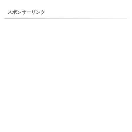
にほっそりと咲きます。 上の
ェクト’（Phlox ...
チダケサシ（乳茸刺）は、自
スポンサーリンク
宅で２０１ ...