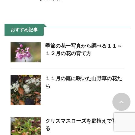
おすすめ記事
季節の花ー写真から調べる１１～
１２月の花の育て方
１１月の庭に咲いた山野草の花た
ち
クリスマスローズを庭植えで育て
る