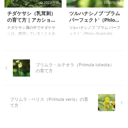
栽培品は２種とも種を播きま
です。 高山に自生する花です
2023/1/10
2018/12/24
したが、種からも球根からも
が、株わけができるようにな
チダケサシ（乳茸刺）
ツルハナシノブ ’プラム
殖やすことが出来る可憐な花
り、零れ種からも殖え、１０
の育て方｜アカショウ
パーフェクト’（Phlox
なので、私は４年近く前から
年を過ぎても元気に毎年花を
マの変種のハナチダケ
divaricata 'Plum
育てていますが、今でも流通
咲かせています。 上のラナン
チダケサシ属の中でチダケサ
ツルハナシノブ ’プラム パーフ
サシの特徴
Perfect'）の育て方｜
しています。 上のヒメヒオウ
クルス・ゴウアニイ
シは、栽培していることもあ
ェクト’（Phlox divaricata
ギ（Freesia laxa）は、自宅で
（Ranunculus gouanii）は自宅
仲間のシバザクラ
って葉の形や株の形などから
'Plum Perfect'）は北アメリカ
２００６年６月２日に撮影し
で２００６年５月７日に撮影
どこで出会っても分かります
原産のハナシノブ科 フロッ
たものです。 ヒメヒオウギ
した２００５年７月播種の初
が、他の仲間は見分けるのが
クス属の園芸品種の多年草で
（Freesia lax ...
花で ...
難しいです。 この仲間の中で
す。 シバザクラを大型にした
一番最初に出会ったのはチダ
ような花で、繁殖力が旺盛な
プリムラ・ルテオラ（Primula luteola）
ケサシで、赤城山でした。草
のでグランドカバーに最適で
の育て方
丈はそれほど大きくなく、ピ
す。シバザクラは日向です
ンクの花がとてもきれいで感
が、こちらは半日陰でも育つ
動しました。 その後、アカシ
ので、使い分けることができ
ョウマ、アカショウマの変種
そうです。 数種類の園芸品種
プリムラ・ベリス（Primula veris）の育
のトリアシショウマ、同じく
があり、色も選べるようです
て方
アカショウマの変種のハナチ
ので、好きな色を選ぶことが
ダケサシなどに出会いました
出来ます。下に仲間のシバザ
が、ハナチダケサシはトリア
クラも載せています。 上のツ
シショウマのように広がらず
ルハナシノブ ’プラム・パーフ