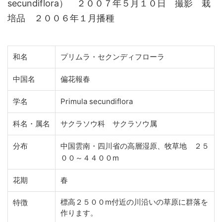
secundiflora） ２００７年５月１０日 撮影 栽
培品 ２００６年１月播種
和名
プリムラ・セクンディフローラ
中国名
偏花報春
学名
Primula secundiflora
科名・属名
サクラソウ科 サクラソウ属
分布
中国雲南・四川省の高層湿原、牧草地 ２５
００～４４００m
花期
春
標高２５００m付近の川沿いの草原に群落を
特徴
作ります。