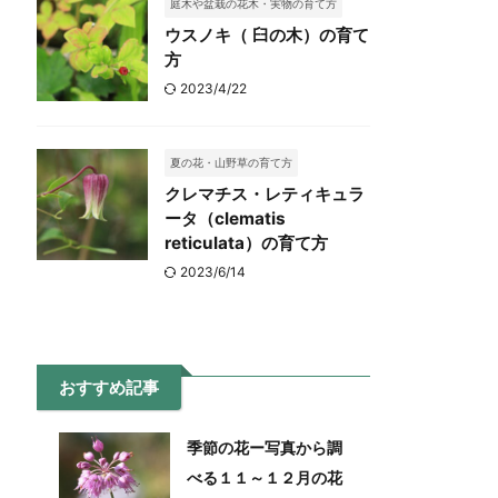
庭木や盆栽の花木・実物の育て方
ウスノキ（ 臼の木）の育て
方
2023/4/22
夏の花・山野草の育て方
クレマチス・レティキュラ
ータ（clematis
reticulata）の育て方
2023/6/14
おすすめ記事
季節の花ー写真から調
べる１１～１２月の花