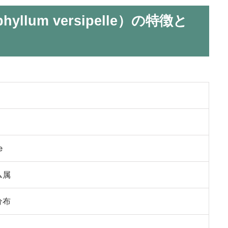
llum versipelle）の特徴と
）
e
ム属
分布