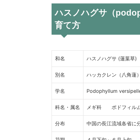
ハスノハグサ（podophy
育て方
和名
ハスノハグサ (蓮葉草)
別名
ハッカクレン（八角蓮
学名
Podophyllum versipell
科名・属名
メギ科 ポドフィル
分布
中国の長江流域各省に
花期
４月下旬～６月上旬