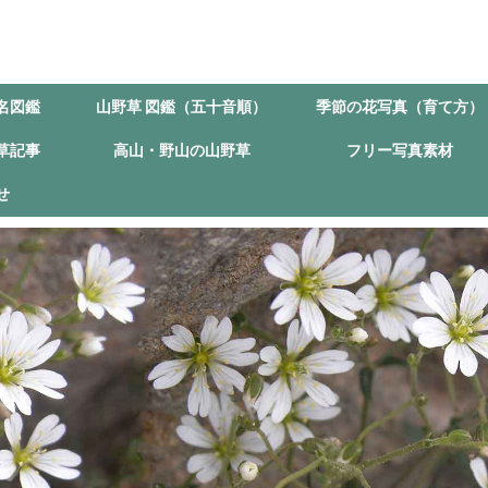
名図鑑
山野草 図鑑（五十音順）
季節の花写真（育て方）
草記事
高山・野山の山野草
フリー写真素材
せ