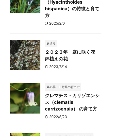
（Hyacinthoides
hispanica）の特徴と育て
方
2025/2/6
庭造り
２０２３年 庭に咲く花
鉢植えの花
2023/6/14
夏の花・山野草の育て方
クレマチス・カリゾエンシ
ス（clematis
carrizoensis） の育て方
2022/8/23