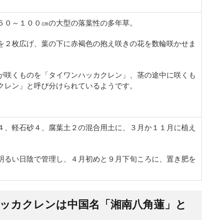
５０～１００㎝の大型の落葉性の多年草。
を２枚広げ、葉の下に赤褐色の抱え咲きの花を数輪咲かせま
が咲くものを「タイワンハッカクレン」、茎の途中に咲くも
クレン」と呼び分けられているようです。
４、軽石砂４、腐葉土２の混合用土に、３月か１１月に植え
明るい日陰で管理し、４月初めと９月下旬ころに、置き肥を
ッカクレンは中国名「湘南八角蓮」と