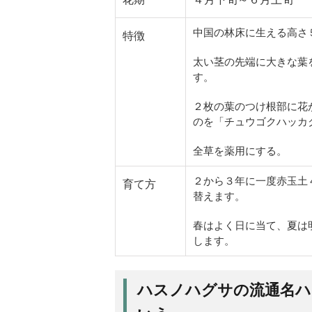
中国の林床に生える高さ
特徴
太い茎の先端に大きな葉
す。
２枚の葉のつけ根部に花
のを「チュウゴクハッカ
全草を薬用にする。
２から３年に一度赤玉土
育て方
替えます。
春はよく日に当て、夏は
します。
ハスノハグサの流通名ハ